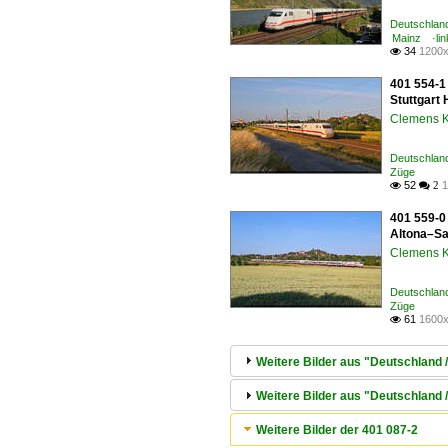
Deutschland
Mainz ·lin
34
1200x

401 554-1
Stuttgart 
Clemens K
Deutschland
Züge
52
1

 2
401 559-0 
Altona–Sa
Clemens K
Deutschland
Züge
61
1600x

Weitere Bilder aus "Deutschland /
Weitere Bilder aus "Deutschland
Weitere Bilder der 401 087-2