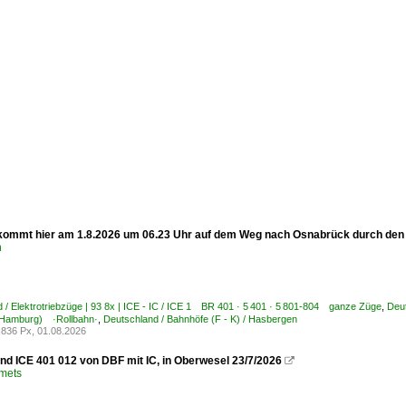
 kommt hier am 1.8.2026 um 06.23 Uhr auf dem Weg nach Osnabrück durch de
n
 / Elektrotriebzüge | 93 8x | ICE - IC / ICE 1 BR 401 · 5 401 · 5 801-804 ganze Züge
,
Deu
Hamburg) ·Rollbahn·
,
Deutschland / Bahnhöfe (F - K) / Hasbergen
836 Px, 01.08.2026
nd ICE 401 012 von DBF mit IC, in Oberwesel 23/7/2026

Smets