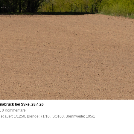
nabrück bei Syke. 28.4.26
e, 0 Kommentare
gsdauer: 1/1250, Blende: 71/10, ISO160, Brennweite: 105/1