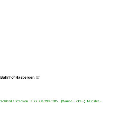
n Bahnhof Hasbergen.

tschland / Strecken | KBS 300-399 / 385 (Wanne-Eickel–) Münster –