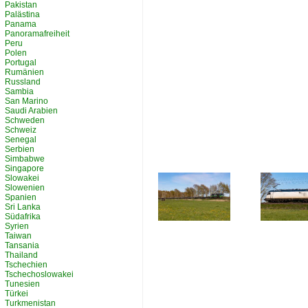
Pakistan
Palästina
Panama
Panoramafreiheit
Peru
Polen
Portugal
Rumänien
Russland
Sambia
San Marino
Saudi Arabien
Schweden
Schweiz
Senegal
Serbien
Simbabwe
Singapore
Slowakei
Slowenien
Spanien
Sri Lanka
Südafrika
Syrien
Taiwan
Tansania
Thailand
Tschechien
Tschechoslowakei
Tunesien
Türkei
Turkmenistan