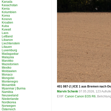
Kanada
Kasachstan
Kenia
Kolumbien
Korea
Kosovo
Kroatien
Kuba
Kuwait
Laos
Lettland
Libanon
Liechtenstein
Litauen
Luxemburg
Madagaskar
Malaysia
Marokko
Mazedonien
Mexiko
Moldawien
Monaco
Mongolei
Montenegro
Mosambik
401 087-2 | ICE 1 aus Bremen nach Os
Myanmar | Burma
Marvin Schenk
07.05.2026, 123 Aufruf
Namibia
Neuseeland
EXIF:
Canon Canon EOS R6
, Belichtun
Niederlande
Nordkorea
Norwegen
Österreich