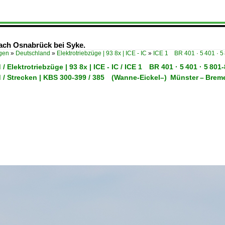
nach Osnabrück bei Syke.
ügen
»
Deutschland
»
Elektrotriebzüge | 93 8x | ICE - IC
»
ICE 1 BR 401 · 5 401 · 
/ Elektrotriebzüge | 93 8x | ICE - IC / ICE 1 BR 401 · 5 401 · 5 8
 / Strecken | KBS 300-399 / 385 (Wanne-Eickel–) Münster – Br