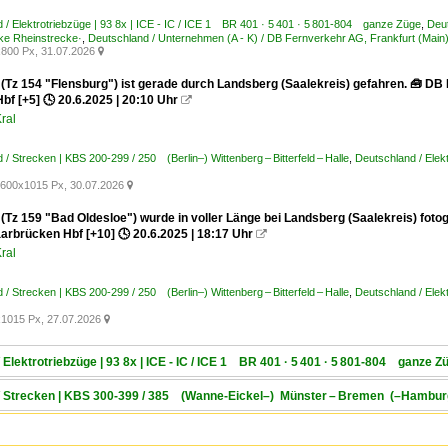
 / Elektrotriebzüge | 93 8x | ICE - IC / ICE 1 BR 401 · 5 401 · 5 801-804 ganze Züge
,
Deut
ke Rheinstrecke·
,
Deutschland / Unternehmen (A - K) / DB Fernverkehr AG, Frankfurt (Main
800 Px, 31.07.2026

 (Tz 154 "Flensburg") ist gerade durch Landsberg (Saalekreis) gefahren. 🧰 DB
Hbf [+5] 🕓 20.6.2025 | 20:10 Uhr

ral
 / Strecken | KBS 200-299 / 250 (Berlin–) Wittenberg – Bitterfeld – Halle
,
Deutschland / Elek
600x1015 Px, 30.07.2026

(Tz 159 "Bad Oldesloe") wurde in voller Länge bei Landsberg (Saalekreis) fotog
arbrücken Hbf [+10] 🕓 20.6.2025 | 18:17 Uhr

ral
 / Strecken | KBS 200-299 / 250 (Berlin–) Wittenberg – Bitterfeld – Halle
,
Deutschland / Elek
1015 Px, 27.07.2026

 Elektrotriebzüge | 93 8x | ICE - IC / ICE 1 BR 401 · 5 401 · 5 801-804 ganze Z
 / Strecken | KBS 300-399 / 385 (Wanne-Eickel–) Münster – Bremen (–Hambu