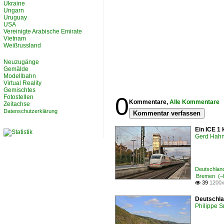
Ukraine
Ungarn
Uruguay
USA
Vereinigte Arabische Emirate
Vietnam
Weißrussland
Neuzugänge
Gemälde
Modellbahn
Virtual Reality
Gemischtes
0
Fotostellen
Kommentare,
Alle Kommentare
Zeitachse
Datenschutzerklärung
Kommentar verfassen
Ein ICE 1
Gerd Hah
Deutschland
Bremen (–
39
1200x

Deutschla
Philippe 