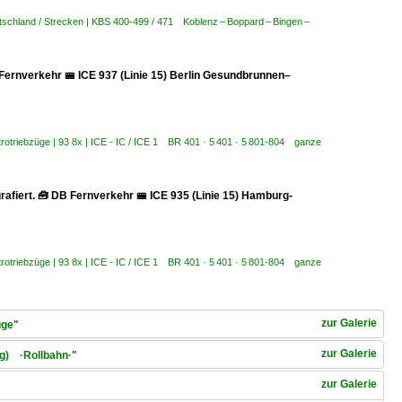
schland / Strecken | KBS 400-499 / 471 Koblenz – Boppard – Bingen –
)
 Fernverkehr 🚝 ICE 937 (Linie 15) Berlin Gesundbrunnen–
trotriebzüge | 93 8x | ICE - IC / ICE 1 BR 401 · 5 401 · 5 801-804 ganze
rafiert. 🧰 DB Fernverkehr 🚝 ICE 935 (Linie 15) Hamburg-
trotriebzüge | 93 8x | ICE - IC / ICE 1 BR 401 · 5 401 · 5 801-804 ganze
zur Galerie
üge"
zur Galerie
rg) ·Rollbahn·"
zur Galerie