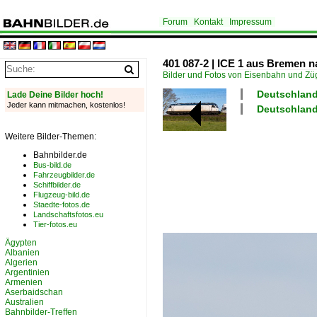
Forum
Kontakt
Impressum
401 087-2 | ICE 1 aus Bremen 
Bilder und Fotos von Eisenbahn und Z
Deutschland 
Lade Deine Bilder hoch!
Jeder kann mitmachen, kostenlos!
Deutschland
Weitere Bilder-Themen:
Bahnbilder.de
Bus-bild.de
Fahrzeugbilder.de
Schiffbilder.de
Flugzeug-bild.de
Staedte-fotos.de
Landschaftsfotos.eu
Tier-fotos.eu
Ägypten
Albanien
Algerien
Argentinien
Armenien
Aserbaidschan
Australien
Bahnbilder-Treffen