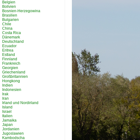
Belgien
Bolivien
Bosnien-Herzegowina
Brasilien
Bulgarien
Chile
China
Costa Rica
Dänemark
Deutschland
Ecuador
Eritrea
Estland
Finnland
Frankreich
Georgien
Griechenland
Großbritannien
Hongkong
Indien
Indonesien
Irak
Iran
Irland und Nordirland
Island
Israel
Italien
Jamaika
Japan
Jordanien
Jugoslawien
Kambodscha