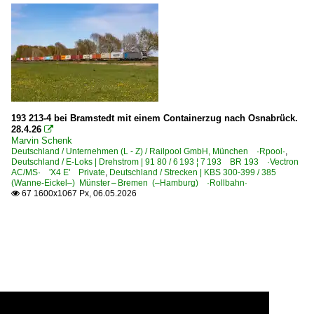
193 213-4 bei Bramstedt mit einem Containerzug nach Osnabrück.
28.4.26

Marvin Schenk
Deutschland / Unternehmen (L - Z) / Railpool GmbH, München ·Rpool·
,
Deutschland / E-Loks | Drehstrom | 91 80 / 6 193 ¦ 7 193 BR 193 ·Vectron
AC/MS· 'X4 E' Private
,
Deutschland / Strecken | KBS 300-399 / 385
(Wanne-Eickel–) Münster – Bremen (–Hamburg) ·Rollbahn·
67 1600x1067 Px, 06.05.2026
