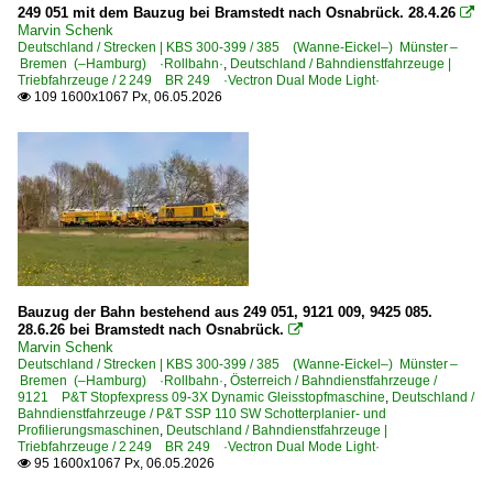
249 051 mit dem Bauzug bei Bramstedt nach Osnabrück. 28.4.26

Marvin Schenk
Deutschland / Strecken | KBS 300-399 / 385 (Wanne-Eickel–) Münster –
Bremen (–Hamburg) ·Rollbahn·
,
Deutschland / Bahndienstfahrzeuge |
Triebfahrzeuge / 2 249 BR 249 ·Vectron Dual Mode Light·
109 1600x1067 Px, 06.05.2026

Bauzug der Bahn bestehend aus 249 051, 9121 009, 9425 085.
28.6.26 bei Bramstedt nach Osnabrück.

Marvin Schenk
Deutschland / Strecken | KBS 300-399 / 385 (Wanne-Eickel–) Münster –
Bremen (–Hamburg) ·Rollbahn·
,
Österreich / Bahndienstfahrzeuge /
9121 P&T Stopfexpress 09-3X Dynamic Gleisstopfmaschine
,
Deutschland /
Bahndienstfahrzeuge / P&T SSP 110 SW Schotterplanier- und
Profilierungsmaschinen
,
Deutschland / Bahndienstfahrzeuge |
Triebfahrzeuge / 2 249 BR 249 ·Vectron Dual Mode Light·
95 1600x1067 Px, 06.05.2026
