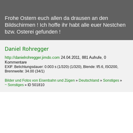
Frohe Ostern euch allen da drausen an den
Bildschirmen ! Ich hoffe ihr habt alle euer Nestchen
bzw.
Osterei gefunden !
Daniel Rohregger
http://danielrohregger.jimdo.com
24.04.2011, 881 Aufrufe, 0
Kommentare
EXIF: Belichtungsdauer: 0.003 s (1/320) (1/320), Blende: f/5.6, ISO200,
Brennweite: 34.00 (34/1)
Bilder und Fotos von Eisenbahn und Zügen
»
Deutschland
»
Sonstiges
»
~ Sonstiges
»
ID 501810