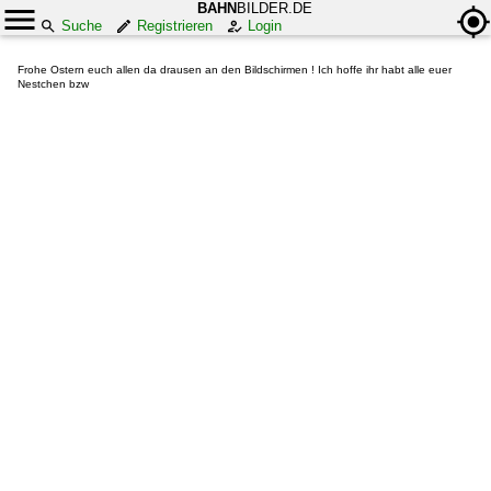
BAHN
BILDER.DE
Suche
Registrieren
Login
Frohe Ostern euch allen da drausen an den Bildschirmen ! Ich hoffe ihr habt alle euer
Nestchen bzw