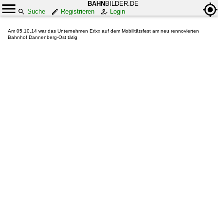
BAHN
BILDER.DE
Suche
Registrieren
Login
Am 05.10.14 war das Unternehmen Erixx auf dem Mobilitätsfest am neu rennovierten
Bahnhof Dannenberg-Ost tätig