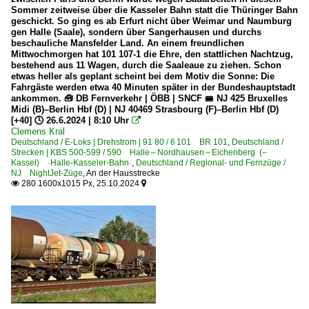
Sommer zeitweise über die Kasseler Bahn statt die Thüringer Bahn
geschickt. So ging es ab Erfurt nicht über Weimar und Naumburg
gen Halle (Saale), sondern über Sangerhausen und durchs
beschauliche Mansfelder Land. An einem freundlichen
Mittwochmorgen hat 101 107-1 die Ehre, den stattlichen Nachtzug,
bestehend aus 11 Wagen, durch die Saaleaue zu ziehen. Schon
etwas heller als geplant scheint bei dem Motiv die Sonne: Die
Fahrgäste werden etwa 40 Minuten später in der Bundeshauptstadt
ankommen. 🧰 DB Fernverkehr | ÖBB | SNCF 🚝 NJ 425 Bruxelles
Midi (B)–Berlin Hbf (D) | NJ 40469 Strasbourg (F)–Berlin Hbf (D)
[+40] 🕓 26.6.2024 | 8:10 Uhr

Clemens Kral
Deutschland / E-Loks | Drehstrom | 91 80 / 6 101 BR 101
,
Deutschland /
Strecken | KBS 500-599 / 590 Halle – Nordhausen – Eichenberg (–
Kassel) ·Halle-Kasseler-Bahn·
,
Deutschland / Regional- und Fernzüge /
NJ NightJet-Züge
,
An der Hausstrecke
280 1600x1015 Px, 25.10.2024

