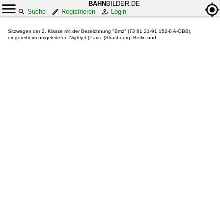
BAHN
BILDER.DE
Suche
Registrieren
Login
Sitzwagen der 2. Klasse mit der Bezeichnung "Bmz" (73 81 21-91 152-8 A-ÖBB),
eingereiht im umgeleiteten Nightjet (Paris–)Strasbourg–Berlin und ...