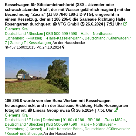
Kesselwagen für Siliciumtetrachlorid (X80 – ätzender oder
schwach ätzender Stoff, der mit Wasser gefährlich reagiert) mit der
Bezeichnung "Zacns" (33 80 7840 199-3 D-VTG), eingereiht in
einem Kesselzug, der mit 186 296-0 die Saaleaue Richtung Halle
Rosengarten durchquert. 🧰 VTG GmbH 🕓 26.6.2024 | 7:51 Uhr

Clemens Kral
Deutschland / Strecken | KBS 500-599 / 590 Halle – Nordhausen –
Eichenberg (–Kassel) ·Halle-Kasseler-Bahn·
,
Deutschland / Güterwagen /
7 | Gattung Z | Kesselwagen
,
An der Hausstrecke
457 1500x1015 Px, 24.10.2024


186 296-0 wurde von den Buna-Werken mit Kesselwagen
herausgeschickt und in der Saaleaue Richtung Halle Rosengarten
fotografiert. 🧰 Lineas Group nv/sa 🕓 26.6.2024 | 7:51 Uhr

Clemens Kral
Deutschland / E-Loks | Drehstrom | 91 80 / 6 186 BR 186 ·Traxx MS2e·
,
Deutschland / Strecken | KBS 500-599 / 590 Halle – Nordhausen –
Eichenberg (–Kassel) ·Halle-Kasseler-Bahn·
,
Deutschland / Güterverkehr
/ Kessel- und Silozüge
,
An der Hausstrecke