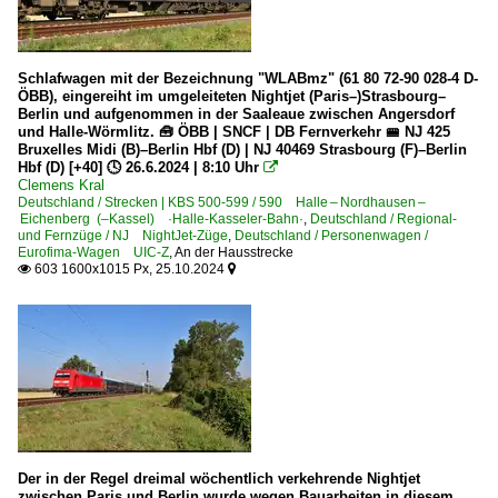
Schlafwagen mit der Bezeichnung "WLABmz" (61 80 72-90 028-4 D-
ÖBB), eingereiht im umgeleiteten Nightjet (Paris–)Strasbourg–
Berlin und aufgenommen in der Saaleaue zwischen Angersdorf
und Halle-Wörmlitz. 🧰 ÖBB | SNCF | DB Fernverkehr 🚝 NJ 425
Bruxelles Midi (B)–Berlin Hbf (D) | NJ 40469 Strasbourg (F)–Berlin
Hbf (D) [+40] 🕓 26.6.2024 | 8:10 Uhr

Clemens Kral
Deutschland / Strecken | KBS 500-599 / 590 Halle – Nordhausen –
Eichenberg (–Kassel) ·Halle-Kasseler-Bahn·
,
Deutschland / Regional-
und Fernzüge / NJ NightJet-Züge
,
Deutschland / Personenwagen /
Eurofima-Wagen UIC-Z
,
An der Hausstrecke
603 1600x1015 Px, 25.10.2024


Der in der Regel dreimal wöchentlich verkehrende Nightjet
zwischen Paris und Berlin wurde wegen Bauarbeiten in diesem