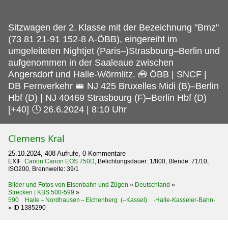
Sitzwagen der 2.
Klasse mit der Bezeichnung "Bmz"
(73 81 21-91 152-8 A-ÖBB), eingereiht im
umgeleiteten Nightjet (Paris–)Strasbourg–Berlin und
aufgenommen in der Saaleaue zwischen
Angersdorf und Halle-Wörmlitz. 🧰 ÖBB | SNCF |
DB Fernverkehr 🚝 NJ 425 Bruxelles Midi (B)–Berlin
Hbf (D) | NJ 40469 Strasbourg (F)–Berlin Hbf (D)
[+40] 🕓 26.6.2024 | 8:10 Uhr
Clemens Kral
25.10.2024, 408 Aufrufe, 0 Kommentare
EXIF:
Canon Canon EOS 750D
, Belichtungsdauer: 1/800, Blende: 71/10,
ISO200, Brennweite: 39/1
Bilder und Fotos von Eisenbahn und Zügen
»
Deutschland
»
Strecken | KBS 500-599
»
590 Halle – Nordhausen – Eichenberg (–Kassel) ·Halle-Kasseler-Bahn·
»
ID 1385290