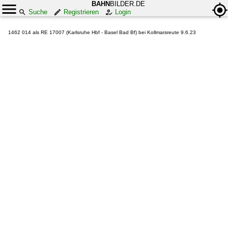
BAHN
BILDER.DE
Suche
Registrieren
Login
1462 014 als RE 17007 (Karlsruhe Hbf - Basel Bad Bf) bei Kollmarsreute 9.6.23