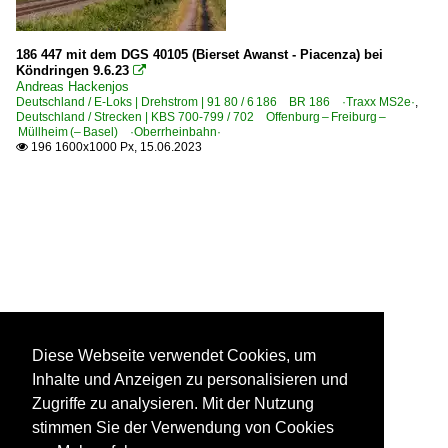
186 447 mit dem DGS 40105 (Bierset Awanst - Piacenza) bei
Köndringen 9.6.23

Andreas Hackenjos
Deutschland / E-Loks | Drehstrom | 91 80 / 6 186 BR 186 ·Traxx MS2e·
,
Deutschland / Strecken | KBS 700-799 / 702 Offenburg – Freiburg –
Müllheim (– Basel) ·Oberrheinbahn·
196 1600x1000 Px, 15.06.2023

Diese Webseite verwendet Cookies, um
Inhalte und Anzeigen zu personalisieren und
Zugriffe zu analysieren. Mit der Nutzung
stimmen Sie der Verwendung von Cookies