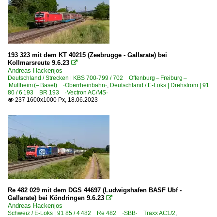
193 323 mit dem KT 40215 (Zeebrugge - Gallarate) bei
Kollmarsreute 9.6.23

Andreas Hackenjos
Deutschland / Strecken | KBS 700-799 / 702 Offenburg – Freiburg –
Müllheim (– Basel) ·Oberrheinbahn·
,
Deutschland / E-Loks | Drehstrom | 91
80 / 6 193 BR 193 ·Vectron AC/MS·
237 1600x1000 Px, 18.06.2023

Re 482 029 mit dem DGS 44697 (Ludwigshafen BASF Ubf -
Gallarate) bei Köndringen 9.6.23

Andreas Hackenjos
Schweiz / E-Loks | 91 85 / 4 482 Re 482 ·SBB· Traxx AC1/2
,