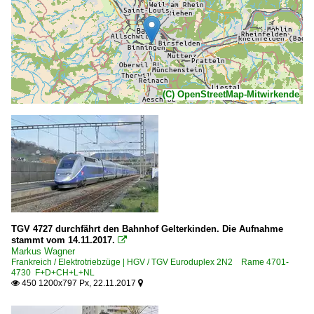
(C) OpenStreetMap-Mitwirkende
TGV 4727 durchfährt den Bahnhof Gelterkinden. Die Aufnahme
stammt vom 14.11.2017.

Markus Wagner
Frankreich / Elektrotriebzüge | HGV / TGV Euroduplex 2N2 Rame 4701-
4730 F+D+CH+L+NL
450 1200x797 Px, 22.11.2017

