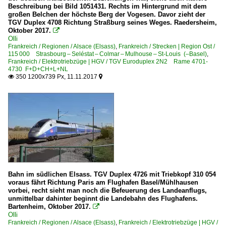
Beschreibung bei Bild 1051431. Rechts im Hintergrund mit dem
großen Belchen der höchste Berg der Vogesen. Davor zieht der
TGV Duplex 4708 Richtung Straßburg seines Weges. Raedersheim,
Oktober 2017.

Olli
Frankreich / Regionen / Alsace (Elsass)
,
Frankreich / Strecken | Region Ost /
115 000 Strasbourg – Seléstat – Colmar – Mulhouse – St-Louis (–Basel)
,
Frankreich / Elektrotriebzüge | HGV / TGV Euroduplex 2N2 Rame 4701-
4730 F+D+CH+L+NL
350 1200x739 Px, 11.11.2017


Bahn im südlichen Elsass. TGV Duplex 4726 mit Triebkopf 310 054
voraus fährt Richtung Paris am Flughafen Basel/Mühlhausen
vorbei, recht sieht man noch die Befeuerung des Landeanflugs,
unmittelbar dahinter beginnt die Landebahn des Flughafens.
Bartenheim, Oktober 2017.

Olli
Frankreich / Regionen / Alsace (Elsass)
,
Frankreich / Elektrotriebzüge | HGV /