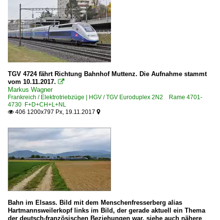
TGV 4724 fährt Richtung Bahnhof Muttenz. Die Aufnahme stammt
vom 10.11.2017.

Markus Wagner
Frankreich / Elektrotriebzüge | HGV / TGV Euroduplex 2N2 Rame 4701-
4730 F+D+CH+L+NL
406 1200x797 Px, 19.11.2017


Bahn im Elsass. Bild mit dem Menschenfresserberg alias
Hartmannsweilerkopf links im Bild, der gerade aktuell ein Thema
der deutsch-französischen Beziehungen war, siehe auch nähere