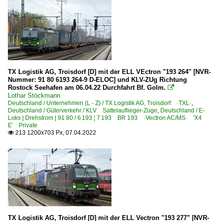
TX Logistik AG, Troisdorf [D] mit der ELL VEctron "193 264" [NVR-
Nummer: 91 80 6193 264-9 D-ELOC] und KLV-ZUg Richtung
Rostock Seehafen am 06.04.22 Durchfahrt Bf. Golm.

Lothar Stöckmann
Deutschland / Unternehmen (L - Z) / TX Logistik AG, Troisdorf ·TXL·
,
Deutschland / Güterverkehr / KLV Sattelauflieger-Züge
,
Deutschland / E-
Loks | Drehstrom | 91 80 / 6 193 ¦ 7 193 BR 193 ·Vectron AC/MS· 'X4
E' Private
213 1200x703 Px, 07.04.2022

TX Logistik AG, Troisdorf [D] mit der ELL Vectron "193 277" [NVR-