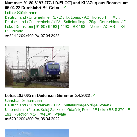
Nummer: 91 80 6193 277-1 D-ELOC] und KLV-Zug aus Rostock am
06.04.22 Durchfahrt Bf. Golm.

Lothar Stöckmann
Deutschland / Unternehmen (L - Z) / TX Logistik AG, Troisdorf ·TXL·
,
Deutschland / Güterverkehr / KLV Sattelauflieger-Züge
,
Deutschland / E-
Loks | Drehstrom | 91 80 / 6 193 ¦ 7 193 BR 193 ·Vectron AC/MS· 'X4
E' Private
214 1200x669 Px, 07.04.2022

Lotos 193 005 in Dedensen-Gümmer 5.4.2022

Christian Schürmann
Deutschland / Güterverkehr / KLV Sattelauflieger-Züge
,
Polen /
Unternehmen / Lotos Kolej Sp. z o.o., Gdańsk
,
Polen / E-Loks / BR 5 370 · E
193 ·Vectron MS· 'X4EA' Private
679 1200x800 Px, 06.04.2022
