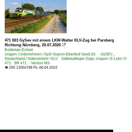
471 003 GySev mit einem LKW-Walter KLV-Zug bei Parsberg
Richtung Nürnberg, 20.07.2020

Korbinian Eckert
Ungarn / Unternehmen / Győr-Sopron-Ebenfurti Vasút Zrt. ·GySEV·
,
Deutschland / Güterverkehr / KLV Sattelauflieger-Züge
,
Ungarn / E-Loks / 0
471 BR 471 ·Vectron MS·
265 1200x798 Px, 06.04.2022
