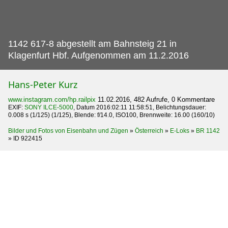
1142 617-8 abgestellt am Bahnsteig 21 in
Klagenfurt Hbf.
Aufgenommen am 11.2.2016
Hans-Peter Kurz
www.instagram.com/hp.railpix
11.02.2016, 482 Aufrufe, 0 Kommentare
EXIF:
SONY ILCE-5000
, Datum 2016:02:11 11:58:51, Belichtungsdauer:
0.008 s (1/125) (1/125), Blende: f/14.0, ISO100, Brennweite: 16.00 (160/10)
Bilder und Fotos von Eisenbahn und Zügen
»
Österreich
»
E-Loks
»
BR 1142
»
ID 922415