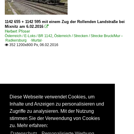
1142 655 + 1142 595 mit einem Zug der Rollenden Landstraße bei
Mixnitz am 6.02.2016

Herbert Pfoser
Österreich / E-Loks / BR 1142
,
Österreich / Strecken / Strecke Bruck/Mur –
Radkersburg ·Murtal·
352 1200x800 Px, 06.02.2016

Diese Webseite verwendet Cookies, um
Inhalte und Anzeigen zu personalisieren und
Zugriffe zu analysieren. Mit der Nutzung
stimmen Sie der Verwendung von Cookies
zu. Mehr erfahren:
Datenschutz
,
Personalisierte Werbung