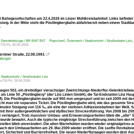
ei Bahngesellschaften am 22.4.2026 im Linzer Mühlkreisbahnhof. Links befind
teig. In der Mitte steht die Pöstlingbergbahn abfahrbereit neben einem Stadtb
n
/ Dieseltriebzüge / BR 5047 BVT 'Popscherl'
,
Österreich / Stadtverkehr / Straßenbahn Linz
,
734 Px, 02.05.2026
ärntner Straße, 22.08.1993.

 Wenger
/ Stadtverkehr / Straßenbahn Linz
x726 Px, 29.04.2026
wagen 502, ein dreiteiliger vierachsiger Zweirichtungs-Niederflur-Gelenktrie
 als Linie 50 „Pöstlingberg“ (der Linz Linien GmbH), die Tal-Endstation Linz Ha
M). Die Pöstlingbergbahn wurde auf 900 mm umgespurt und ist seit 2009 mit dem
cht man ein separates Ticket. Die Pöstlingbergbahn wird, wie das gesamte Stra
imalen Steigung von 116 ‰, als eine der steilsten Adhäsionsbahnen der Welt. S
 mit ihrer außergewöhnlichen und idyllischen Streckenführung. Von 2008 bis 200
z verlängert. Trotz massiver Umbau- und Erneuerungsarbeiten blieb die „alte“ 
wurde bewahrt. Auch die typische eingleisige Streckenführung zwischen den Ha
tellen blieb unverändert. Die alten Wartehütten wurden wieder originalgetreu
nach den Umbauarbeiten am 29. Mai 2009 wieder eröffnet. Die sanfte Revitalisi
rt, Sicherheit und Barrierefreiheit. Die neuen Niederflurwagen wurden dem 