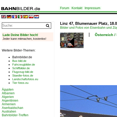
Forum
Kontakt
Impressum
Linz 47, Blumenauer Platz, 18.0
Bilder und Fotos von Eisenbahn und Z
Österreich /
Lade Deine Bilder hoch!
Jeder kann mitmachen, kostenlos!
Weitere Bilder-Themen:
Bahnbilder.de
Bus-bild.de
Fahrzeugbilder.de
Schiffbilder.de
Flugzeug-bild.de
Staedte-fotos.de
Landschaftsfotos.eu
Tier-fotos.eu
Ägypten
Albanien
Algerien
Argentinien
Armenien
Aserbaidschan
Australien
Bahnbilder-Treffen