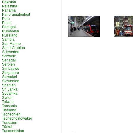
Pakistan
Palästina
Panama
Panoramafreiheit
Peru
Polen
Portugal
Rumänien
Russland
Sambia
San Marino
Saudi Arabien
Schweden
Schweiz
Senegal
Serbien
Simbabwe
Singapore
Slowakei
Slowenien
Spanien
Sri Lanka
Südafrika
Syrien
Taiwan
Tansania
Thailand
Tschechien
Tschechoslowakei
Tunesien
Türkei
Turkmenistan