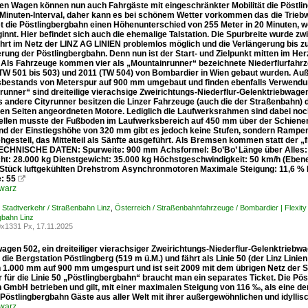
hen Wagen können nun auch Fahrgäste mit eingeschränkter Mobilität die Pöstli
-Minuten-Interval, daher kann es bei schönem Wetter vorkommen das die Triebwa
t die Pöstlingbergbahn einen Höhenunterschied von 255 Meter in 20 Minuten, w
ginnt. Hier befindet sich auch die ehemalige Talstation. Die Spurbreite wurde
ahrt im Netz der LINZ AG LINIEN problemlos möglich und die Verlängerung bis zu
erung der Pöstlingbergbahn. Denn nun ist der Start- und Zielpunkt mitten im Herz
 Als Fahrzeuge kommen vier als „Mountainrunner“ bezeichnete Niederflurfahrz
(TW 501 bis 503) und 2011 (TW 504) von Bombardier in Wien gebaut wurden. Auße
bestands von Meterspur auf 900 mm umgebaut und finden ebenfalls Verwendun
runner“ sind dreiteilige vierachsige Zweirichtungs-Niederflur-Gelenktriebwage
s andere Cityrunner besitzen die Linzer Fahrzeuge (auch die der Straßenbahn)
den Seiten angeordneten Motore. Lediglich die Laufwerksrahmen sind dabei no
llen musste der Fußboden im Laufwerksbereich auf 450 mm über der Schiene
d der Einstiegshöhe von 320 mm gibt es jedoch keine Stufen, sondern Rampen 
hgestell, das Mittelteil als Sänfte ausgeführt. Als Bremsen kommen statt d
TECHNISCHE DATEN: Spurweite: 900 mm Achsformel: Bo’Bo’ Länge über Alles:
ht: 28.000 kg Dienstgewicht: 35.000 kg Höchstgeschwindigkeit: 50 km/h (Ebene)
 Stück luftgekühlten Drehstrom Asynchronmotoren Maximale Steigung: 11,6 % F
e: 55

warz
/ Stadtverkehr / Straßenbahn Linz
,
Österreich / Straßenbahnfahrzeuge / Bombardier | Flexit
gbahn Linz
x1331 Px, 17.11.2025
wagen 502, ein dreiteiliger vierachsiger Zweirichtungs-Niederflur-Gelenktrie
 die Bergstation Pöstlingberg (519 m ü.M.) und fährt als Linie 50 (der Linz Lin
 1.000 mm auf 900 mm umgespurt und ist seit 2009 mit dem übrigen Netz der S
r für die Linie 50 „Pöstlingbergbahn“ braucht man ein separates Ticket. Die P
n GmbH betrieben und gilt, mit einer maximalen Steigung von 116 ‰, als eine d
 Pöstlingbergbahn Gäste aus aller Welt mit ihrer außergewöhnlichen und idylli
warz