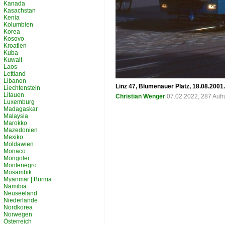
Kanada
Kasachstan
Kenia
Kolumbien
Korea
Kosovo
Kroatien
Kuba
Kuwait
Laos
Lettland
Libanon
Linz 47, Blumenauer Platz, 18.08.2001.
Liechtenstein
Litauen
Christian Wenger
07.02.2022, 287 Auf
Luxemburg
Madagaskar
Malaysia
Marokko
Mazedonien
Mexiko
Moldawien
Monaco
Mongolei
Montenegro
Mosambik
Myanmar | Burma
Namibia
Neuseeland
Niederlande
Nordkorea
Norwegen
Österreich