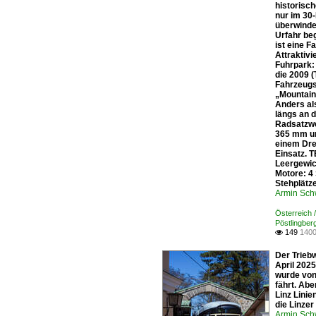
historisc
nur im 30
überwinde
Urfahr be
ist eine F
Attraktivi
Fuhrpark:
die 2009 
Fahrzeugs
„Mountain
Anders al
längs an 
Radsatzwe
365 mm un
einem Dre
Einsatz. 
Leergewic
Motore: 4
Stehplätz
Armin Sch
Österreich 
Pöstlingber
149
1400

Der Trieb
April 2025
wurde von
fährt. Abe
Linz Linie
die Linzer
Armin Sch