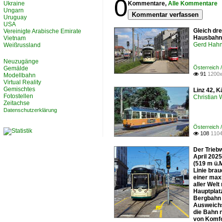
0
Ukraine
Kommentare,
Alle Kommentare
Ungarn
Kommentar verfassen
Uruguay
USA
Gleich dr
Vereinigte Arabische Emirate
Hausbahns
Vietnam
Gerd Hah
Weißrussland
Neuzugänge
Österreich 
Gemälde
91
1200x

Modellbahn
Virtual Reality
Gemischtes
Linz 42, K
Fotostellen
Christian
Zeitachse
Datenschutzerklärung
Österreich 
108
1104

Der Trieb
April 2025
(519 m ü.
Linie brau
einer max
aller Welt
Hauptplat
Bergbahn 
Ausweichs
die Bahn 
von Komfo