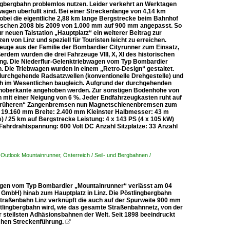
ngbergbahn problemlos nutzen. Leider verkehrt an Werktagen
gen überfüllt sind. Bei einer Streckenlänge von 4,14 km
obei die eigentliche 2,88 km lange Bergstrecke beim Bahnhof
 zwischen 2008 bis 2009 von 1.000 mm auf 900 mm angepasst. So
r neuen Talstation „Hauptplatz“ ein weiterer Beitrag zur
en von Linz und speziell für Touristen leicht zu erreichen.
euge aus der Familie der Bombardier Cityrunner zum Einsatz,
rdem wurden die drei Fahrzeuge VIII, X, XI des historischen
g. Die Niederflur-Gelenktriebwagen vom Typ Bombardier
n. Die Triebwagen wurden in einem „Retro-Design“ gestaltet.
 durchgehende Radsatzwellen (konventionelle Drehgestelle) und
ch im Wesentlichen baugleich. Aufgrund der durchgehenden
noberkante angehoben werden. Zur sonstigen Bodenhöhe von
mit einer Neigung von 6 %. Jeder Endfahrzeugkasten ruht auf
er „früheren“ Zangenbremsen nun Magnetschienenbremsen zum
 19.160 mm Breite: 2.400 mm Kleinster Halbmesser: 43 m
 / 25 km auf Bergstrecke Leistung: 4 x 143 PS (4 x 105 kW)
ahrdrahtspannung: 600 Volt DC Anzahl Sitzplätze: 33 Anzahl
y Outlook Mountainrunner
,
Österreich / Seil- und Bergbahnen /
bwagen vom Typ Bombardier „Mountainrunner“ verlässt am 04
ien GmbH) hinab zum Hauptplatz in Linz. Die Pöstlingbergbahn
traßenbahn Linz verknüpft die auch auf der Spurweite 900 mm
östlingbergbahn wird, wie das gesamte Straßenbahnnetz, von der
er steilsten Adhäsionsbahnen der Welt. Seit 1898 beeindruckt
schen Streckenführung.
