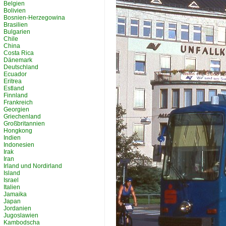
Belgien
Bolivien
Bosnien-Herzegowina
Brasilien
Bulgarien
Chile
China
Costa Rica
Dänemark
Deutschland
Ecuador
Eritrea
Estland
Finnland
Frankreich
Georgien
Griechenland
Großbritannien
Hongkong
Indien
Indonesien
Irak
Iran
Irland und Nordirland
Island
Israel
Italien
Jamaika
Japan
Jordanien
Jugoslawien
Kambodscha