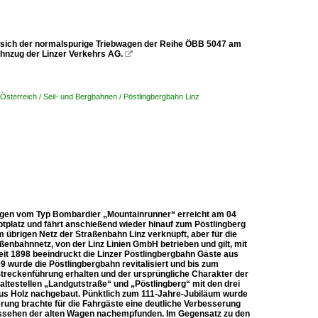
et sich der normalspurige Triebwagen der Reihe ÖBB 5047 am
ahnzug der Linzer Verkehrs AG.

Österreich / Seil- und Bergbahnen / Pöstlingbergbahn Linz
bwagen vom Typ Bombardier „Mountainrunner“ erreicht am 04
uptplatz und fährt anschießend wieder hinauf zum Pöstlingberg
 übrigen Netz der Straßenbahn Linz verknüpft, aber für die
ßenbahnnetz, von der Linz Linien GmbH betrieben und gilt, mit
eit 1898 beeindruckt die Linzer Pöstlingbergbahn Gäste aus
9 wurde die Pöstlingbergbahn revitalisiert und bis zum
Streckenführung erhalten und der ursprüngliche Charakter der
ltestellen „Landgutstraße“ und „Pöstlingberg“ mit den drei
 aus Holz nachgebaut. Pünktlich zum 111-Jahre-Jubiläum wurde
erung brachte für die Fahrgäste eine deutliche Verbesserung
Aussehen der alten Wagen nachempfunden. Im Gegensatz zu den