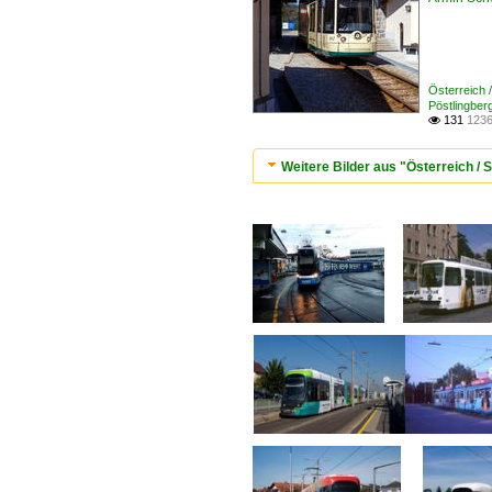
Österreich 
Pöstlingber
131
1236

Weitere Bilder aus "Österreich / 