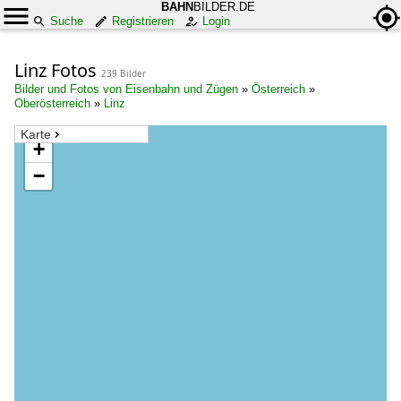
BAHN
BILDER.DE
Suche
Registrieren
Login
Linz Fotos
239 Bilder
Bilder und Fotos von Eisenbahn und Zügen
»
Österreich
»
Oberösterreich
»
Linz
Karte
+
−