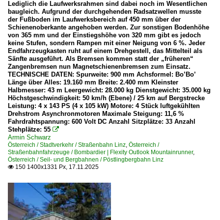
Lediglich die Laufwerksrahmen sind dabei noch im Wesentlichen
baugleich. Aufgrund der durchgehenden Radsatzwellen musste
der Fußboden im Laufwerksbereich auf 450 mm über der
Schienenoberkante angehoben werden. Zur sonstigen Bodenhöhe
von 365 mm und der Einstiegshöhe von 320 mm gibt es jedoch
keine Stufen, sondern Rampen mit einer Neigung von 6 %. Jeder
Endfahrzeugkasten ruht auf einem Drehgestell, das Mittelteil als
Sänfte ausgeführt. Als Bremsen kommen statt der „früheren“
Zangenbremsen nun Magnetschienenbremsen zum Einsatz.
TECHNISCHE DATEN: Spurweite: 900 mm Achsformel: Bo’Bo’
Länge über Alles: 19.160 mm Breite: 2.400 mm Kleinster
Halbmesser: 43 m Leergewicht: 28.000 kg Dienstgewicht: 35.000 kg
Höchstgeschwindigkeit: 50 km/h (Ebene) / 25 km auf Bergstrecke
Leistung: 4 x 143 PS (4 x 105 kW) Motore: 4 Stück luftgekühlten
Drehstrom Asynchronmotoren Maximale Steigung: 11,6 %
Fahrdrahtspannung: 600 Volt DC Anzahl Sitzplätze: 33 Anzahl
Stehplätze: 55

Armin Schwarz
Österreich / Stadtverkehr / Straßenbahn Linz
,
Österreich /
Straßenbahnfahrzeuge / Bombardier | Flexity Outlook Mountainrunner
,
Österreich / Seil- und Bergbahnen / Pöstlingbergbahn Linz
150 1400x1331 Px, 17.11.2025
