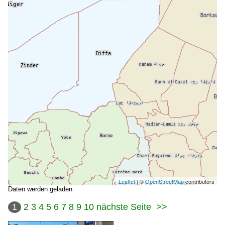
Leaflet
| ©
OpenStreetMap
contributors
Daten werden geladen
1
2
3
4
5
6
7
8
9
10
nächste Seite
>>