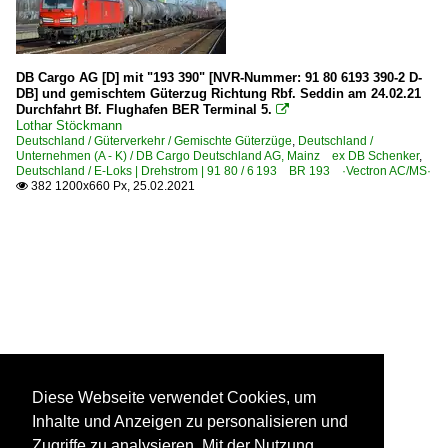
DB Cargo AG [D] mit "193 390" [NVR-Nummer: 91 80 6193 390-2 D-
DB] und gemischtem Güterzug Richtung Rbf. Seddin am 24.02.21
Durchfahrt Bf. Flughafen BER Terminal 5.

Lothar Stöckmann
Deutschland / Güterverkehr / Gemischte Güterzüge
,
Deutschland /
Unternehmen (A - K) / DB Cargo Deutschland AG, Mainz ex DB Schenker
,
Deutschland / E-Loks | Drehstrom | 91 80 / 6 193 BR 193 ·Vectron AC/MS·
382 1200x660 Px, 25.02.2021

Diese Webseite verwendet Cookies, um
Inhalte und Anzeigen zu personalisieren und
Zugriffe zu analysieren. Mit der Nutzung