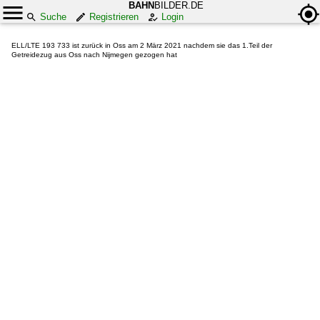
BAHN
BILDER.DE
Suche
Registrieren
Login
ELL/LTE 193 733 ist zurück in Oss am 2 März 2021 nachdem sie das 1.Teil der
Getreidezug aus Oss nach Nijmegen gezogen hat