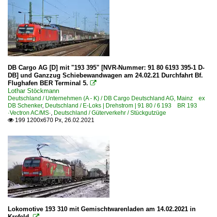
DB Cargo AG [D] mit "193 395" [NVR-Nummer: 91 80 6193 395-1 D-
DB] und Ganzzug Schiebewandwagen am 24.02.21 Durchfahrt Bf.
Flughafen BER Terminal 5.

Lothar Stöckmann
Deutschland / Unternehmen (A - K) / DB Cargo Deutschland AG, Mainz ex
DB Schenker
,
Deutschland / E-Loks | Drehstrom | 91 80 / 6 193 BR 193
·Vectron AC/MS·
,
Deutschland / Güterverkehr / Stückgutzüge
199 1200x670 Px, 26.02.2021

Lokomotive 193 310 mit Gemischtwarenladen am 14.02.2021 in
Krefeld.
