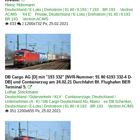
Heinz Hülsmann
Deutschland / E-Loks | Drehstrom | 91 80 / 6 193 ¦ 7 193 BR 193 ·Vectron
AC/MS· 'X4 E' Private
,
Deutschland / E-Loks | Drehstrom | 91 80 / 6 193
BR 193 ·Vectron AC/MS·
433
1200x732 Px, 25.02.2021

 2
DB Cargo AG [D] mit "193 332" [NVR-Nummer: 91 80 6193 332-4 D-
DB] und Containerzug am 24.02.21 Durchfahrt Bf. Flughafen BER
Terminal 5.

Lothar Stöckmann
Deutschland / Güterverkehr / KLV Containerzüge
,
Deutschland /
Unternehmen (A - K) / DB Cargo Deutschland AG, Mainz ex DB Schenker
,
Deutschland / E-Loks | Drehstrom | 91 80 / 6 193 BR 193 ·Vectron AC/MS·
351 1200x655 Px, 25.02.2021
