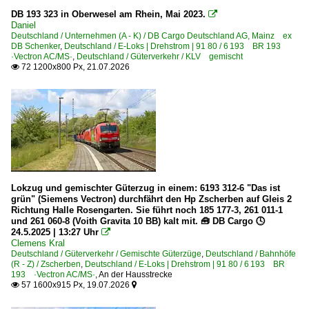
DB 193 323 in Oberwesel am Rhein, Mai 2023.
Zossen

Daniel
Zscherben
Deutschland / Unternehmen (A - K) / DB Cargo Deutschland AG, Mainz ex
DB Schenker
,
Deutschland / E-Loks | Drehstrom | 91 80 / 6 193 BR 193
·Vectron AC/MS·
,
Deutschland / Güterverkehr / KLV gemischt
Bahntechnische Anlagen und Kunstbauten
72 1200x800 Px, 21.07.2026

Duisburg-Hochfelder Eisenbahnbrücke
Stellwerke
Dampfloks
BR 41 Öl DB 042 ·DB-Umbau·
Lokzug und gemischter Güterzug in einem: 6193 312-6 "Das ist
Dieselloks | 92 80
grün" (Siemens Vectron) durchfährt den Hp Zscherben auf Gleis 2
Richtung Halle Rosengarten. Sie führt noch 185 177-3, 261 011-1
1 232 BR 232 DR 132 · DR 130.1 'Ludmilla'
und 261 060-8 (Voith Gravita 10 BB) kalt mit. 🧰 DB Cargo 🕓
24.5.2025 | 13:27 Uhr

1 247 BR 247 ·Vectron DE· Private
Clemens Kral
Deutschland / Güterverkehr / Gemischte Güterzüge
,
Deutschland / Bahnhöfe
(R - Z) / Zscherben
,
Deutschland / E-Loks | Drehstrom | 91 80 / 6 193 BR
Dieselloks | bis 100 km/h | 98 80
193 ·Vectron AC/MS·
,
An der Hausstrecke
57 1600x915 Px, 19.07.2026


0 275 BR 275 ·MaK G 1206 BB·