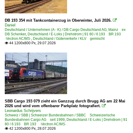
Angersdorf
Aßling in Oberbayern
Backnang
DB 193 354 mit Tankcontainerzug in Oberwinter, Juli 2026.

Daniel
Bad Bentheim (Grenze D/NL)
Deutschland / Unternehmen (A - K) / DB Cargo Deutschland AG, Mainz ex
DB Schenker
,
Deutschland / E-Loks | Drehstrom | 91 80 / 6 193 BR 193
Basel Bad Bf
·Vectron AC/MS·
,
Deutschland / Güterverkehr / KLV gemischt
44 1200x800 Px, 29.07.2026

Berlin Hauptbahnhof (Lehrter Bahnhof) ·BL·
Berlin (Sonstige)
Berlin Schönefeld Flughafen
Berlin Spandau
Berlin Südkreuz
Bitterfeld
Bremen Hbf ·HB·
SBB Cargo 193 079 zieht ein Ganzzug durch Brugg AG am 22 Mai
Breyell
2026 und wird vom offenbarer Parkplatz fotografiert.

Leonardus Schrijvers
Büchen
Schweiz / SBB | Schweizer Bundesbahnen / SBBC Schweizerische
Bundesbahnen Cargo AG seit 1999
,
Deutschland / E-Loks | Drehstrom | 91
Dresden (sonstige)
80 / 6 193 BR 193 ·Vectron AC/MS·
42 1200x800 Px, 28.07.2026

Dresden Freiberger Straße