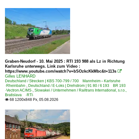
Güterverkehr
Gemischte Güterzüge
Kombi-/Sattelauflieger-Züge
Deutschland
Bahndienstfahrzeuge
Graben-Neudorf - 10. Mai 2025 : RTI 193 988 als Lz in Richtung
Messzüge
Karlsruhe unterwegs. Link zum Video :
https://www.youtube.com/watch?v=bSOzkcKkMbc&t=113s

Gilles LENHARD
Bahndienstfahrzeuge | Triebfahrzeuge
Deutschland / Strecken | KBS 700-799 / 700 Mannheim – Karlsruhe
·Rheinbahn·
,
Deutschland / E-Loks | Drehstrom | 91 80 / 6 193 BR 193
6 193 BR 193.9 ·Vectron AC/MS·
·Vectron AC/MS·
,
Slowakei / Unternehmen / Railtrans International, s.r.o.,
Bratislava ·RTI·
68 1200x848 Px, 05.08.2026

Bahnhöfe (A - E)
Aachen
Allerheiligen
Altenbeken