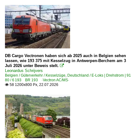
Rodleben
Roisdorf (Bornheim)
Rosenheim (Oberbayern)
Saarmund
Salzbergen
Schwetzingen
DB Cargo Vectronen haben sich ab 2025 auch in Belgien sehen
Siegen
lassen, wie 193 375 mit Kesselzug in Antwerpen-Berchem am 3
Singen (Htw)
Juli 2026 unter Beweis stelt.

Leonardus Schrijvers
Sonneberg
Belgien / Güterverkehr / Kesselzüge
,
Deutschland / E-Loks | Drehstrom | 91
80 / 6 193 BR 193 ·Vectron AC/MS·
Stolberg (Rheinland)
58 1200x800 Px, 22.07.2026

Viersen
Wanne-Eickel Hbf
Wiesbaden (Sonstige)
Wuppertal Hbf ·KW·
Wuppertal (alle Bahnhöfe)
Würzburg Hbf ·NWH·