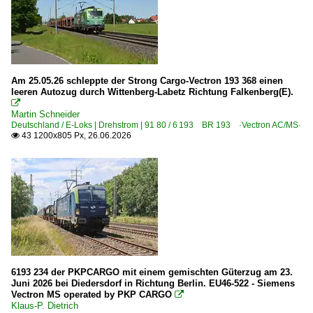
Rbf Mannheim
Rbf München Nord
Rbf Oberhausen West
Am 25.05.26 schleppte der Strong Cargo-Vectron 193 368 einen
Güterverkehr | Zuggattungen
leeren Autozug durch Wittenberg-Labetz Richtung Falkenberg(E).

Martin Schneider
DGS Standard-Güterzüge Dritter
Deutschland / E-Loks | Drehstrom | 91 80 / 6 193 BR 193 ·Vectron AC/MS·
43 1200x805 Px, 26.06.2026

Güterwagen
4 | Gattung S | Flachwagen mit Drehgestellen in Sonderba
6 | Gattung F | Offener Güterwagen in Sonderbauart
Industriemessen
Transport und Logistik Messe München 2015
6193 234 der PKPCARGO mit einem gemischten Güterzug am 23.
Museen und Ausstellungen
Juni 2026 bei Diedersdorf in Richtung Berlin. EU46-522 - Siemens
Vectron MS operated by PKP CARGO

Bahnpark Augsburg gGmbH
Klaus-P. Dietrich