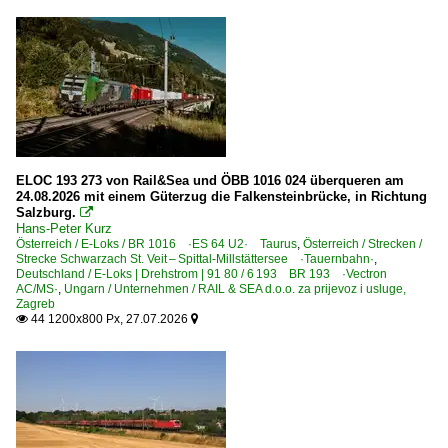
Dresden Hbf ·DH·
Duisburg (sonstige)
Dülken
Düsseldorf (sonstige)
Elsterwerda
Erfurt Hbf ·UE·
ELOC 193 273 von Rail&Sea und ÖBB 1016 024 überqueren am
24.08.2026 mit einem Güterzug die Falkensteinbrücke, in Richtung
Salzburg.

Bahnhöfe (F - K)
Hans-Peter Kurz
Österreich / E-Loks / BR 1016 ·ES 64 U2· Taurus
,
Österreich / Strecken /
Friesack (Mark)
Strecke Schwarzach St. Veit – Spittal-Millstättersee ·Tauernbahn·
,
Deutschland / E-Loks | Drehstrom | 91 80 / 6 193 BR 193 ·Vectron
Fulda
AC/MS·
,
Ungarn / Unternehmen / RAIL & SEA d.o.o. za prijevoz i usluge,
Zagreb
Fürth (Bay) Hbf ·NF·
44 1200x800 Px, 27.07.2026


Graben-Neudorf
Grevenbroich
Großkorbetha
Halle (Saale) Hbf ·LH·