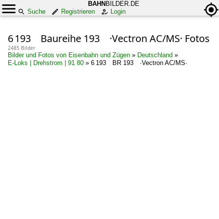
BAHN
BILDER.DE
Suche
Registrieren
Login
6 193 Baureihe 193 ·Vectron AC/MS· Fotos
2485 Bilder
Bilder und Fotos von Eisenbahn und Zügen
»
Deutschland
»
E-Loks | Drehstrom | 91 80
»
6 193 BR 193 ·Vectron AC/MS·