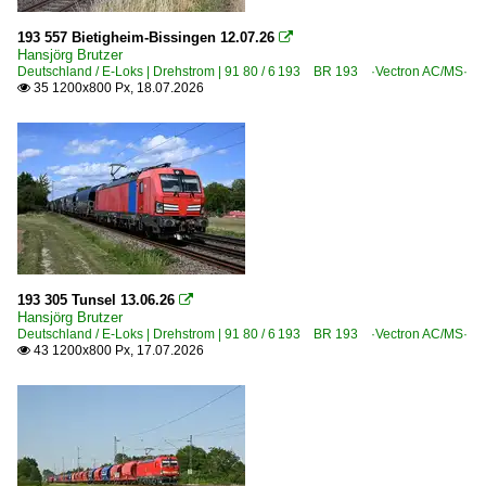
6 187 BR 187 ·Traxx AC3· Private
193 557 Bietigheim-Bissingen 12.07.26

Hansjörg Brutzer
6 189 BR 189 ·ES 64 F4·
Deutschland / E-Loks | Drehstrom | 91 80 / 6 193 BR 193 ·Vectron AC/MS·
35 1200x800 Px, 18.07.2026

6 189 BR 189 ·ES 64 F4· Private
6 192 BR 192 ·Smartron·
6 193 ¦ 7 193 BR 193 ·Vectron AC/MS· 'X4 E' Private
E-Loks | konventionell
6 111 BR 111 Private
6 113 BR 113 DB 112 · DB 114 E 10.12 rot/beige
193 305 Tunsel 13.06.26

6 151 BR 151 Private
Hansjörg Brutzer
Deutschland / E-Loks | Drehstrom | 91 80 / 6 193 BR 193 ·Vectron AC/MS·
43 1200x800 Px, 17.07.2026

Elektrotriebzüge | 93 8x | ICE - IC
ICE 2 BR 402 · 5 402 · 5 805-808 Triebköpfe oder Züge
ICE T BR 411 · 5 411
Elektrotriebzüge | 94 80