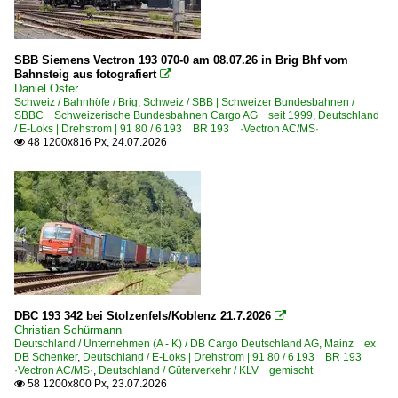
Münster (Westf) Hbf ·EMST·
Neuss Hbf ·KN·
SBB Siemens Vectron 193 070-0 am 08.07.26 in Brig Bhf vom
Bahnsteig aus fotografiert
Neuwied

Daniel Oster
Oelde
Schweiz / Bahnhöfe / Brig
,
Schweiz / SBB | Schweizer Bundesbahnen /
SBBC Schweizerische Bundesbahnen Cargo AG seit 1999
,
Deutschland
Ostbevern
/ E-Loks | Drehstrom | 91 80 / 6 193 BR 193 ·Vectron AC/MS·
48 1200x816 Px, 24.07.2026

Paderborn
Pirna
Bahnhöfe (R - Z)
Rastatt
Recklinghausen
Regensburg Hbf ·NRH·
DBC 193 342 bei Stolzenfels/Koblenz 21.7.2026

Rheine
Christian Schürmann
Deutschland / Unternehmen (A - K) / DB Cargo Deutschland AG, Mainz ex
Rheydt
DB Schenker
,
Deutschland / E-Loks | Drehstrom | 91 80 / 6 193 BR 193
·Vectron AC/MS·
,
Deutschland / Güterverkehr / KLV gemischt
Rheydt-Odenkirchen
58 1200x800 Px, 23.07.2026
