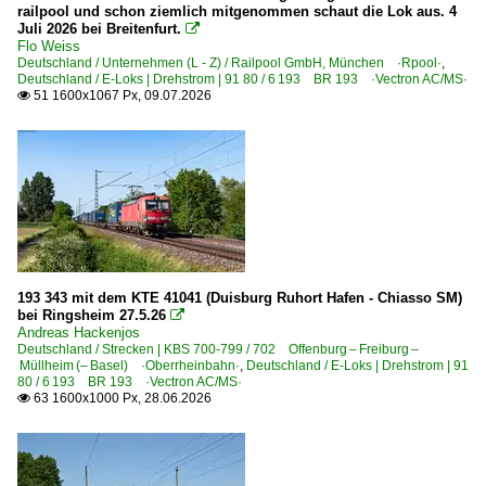
railpool und schon ziemlich mitgenommen schaut die Lok aus. 4
Kohle-, Erz- und Kokszüge
Juli 2026 bei Breitenfurt.

Flo Weiss
Militärtransporte
Deutschland / Unternehmen (L - Z) / Railpool GmbH, München ·Rpool·
,
Deutschland / E-Loks | Drehstrom | 91 80 / 6 193 BR 193 ·Vectron AC/MS·
Röhrenzüge
51 1600x1067 Px, 09.07.2026

Schotter- und Kieszüge
Schrottzüge
Schwertransporte
Staubgutzüge
Stückgutzüge
Übergabefahrten, Sonderzüge
193 343 mit dem KTE 41041 (Duisburg Ruhort Hafen - Chiasso SM)
Weichen- und Schienentransporte
bei Ringsheim 27.5.26

Andreas Hackenjos
~ Sonstige
Deutschland / Strecken | KBS 700-799 / 702 Offenburg – Freiburg –
Müllheim (– Basel) ·Oberrheinbahn·
,
Deutschland / E-Loks | Drehstrom | 91
80 / 6 193 BR 193 ·Vectron AC/MS·
Güterverkehr (Gbf, Rbf, Ubf)
63 1600x1000 Px, 28.06.2026

Rangier- und Güterbahnhof Karlsruhe
Rbf Hagen-Vorhalle
Rbf Halle (Saale)