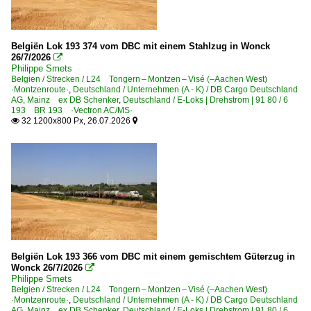
Hamburg-Harburg
Hamm (Westf) Pbf ·EHM·
Hanau Hbf ·FH·
Belgiën Lok 193 374 vom DBC mit einem Stahlzug in Wonck
26/7/2026

Hannover Hbf ·HH·
Philippe Smets
Belgien / Strecken / L24 Tongern – Montzen – Visé (–Aachen West)
Hasbergen
·Montzenroute·
,
Deutschland / Unternehmen (A - K) / DB Cargo Deutschland
AG, Mainz ex DB Schenker
,
Deutschland / E-Loks | Drehstrom | 91 80 / 6
Heddesheim/Hirschberg
193 BR 193 ·Vectron AC/MS·
32 1200x800 Px, 26.07.2026


Heidelberg Hbf ·RH·
Hilden
Hochneukirch
Karlsruhe Hbf ·RK·
Kaub
Kiefersfelden
Kiel
Belgiën Lok 193 366 vom DBC mit einem gemischtem Güterzug in
Kirchen/Sieg
Wonck 26/7/2026

Philippe Smets
Koblenz Hbf ·KKO·
Belgien / Strecken / L24 Tongern – Montzen – Visé (–Aachen West)
·Montzenroute·
,
Deutschland / Unternehmen (A - K) / DB Cargo Deutschland
Köln (sonstige)
AG, Mainz ex DB Schenker
,
Deutschland / E-Loks | Drehstrom | 91 80 / 6