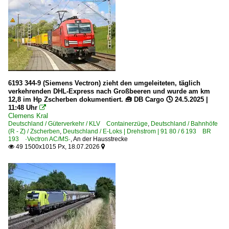
Dieseltriebzüge | 95 80
0 615 BR 615 ·Itino·
E-Loks | Altbau
E 93 BR 193
6193 344-9 (Siemens Vectron) zieht den umgeleiteten, täglich
verkehrenden DHL-Express nach Großbeeren und wurde am km
E-Loks | Drehstrom | 91 80
12,8 im Hp Zscherben dokumentiert. 🧰 DB Cargo 🕓 24.5.2025 |
11:48 Uhr

6 101 BR 101
Clemens Kral
Deutschland / Güterverkehr / KLV Containerzüge
6 101 BR 101 Werbeloks
,
Deutschland / Bahnhöfe
(R - Z) / Zscherben
,
Deutschland / E-Loks | Drehstrom | 91 80 / 6 193 BR
6 145 BR 145 ·Traxx AC·
193 ·Vectron AC/MS·
,
An der Hausstrecke
49 1500x1015 Px, 18.07.2026


6 147 BR 147.5 ·Traxx AC3· IC
6 152 BR 152 ·ES 64 F·
6 182 BR 182 ·ES 64 U2· Private
6 185 BR 185 ·Traxx AC1/2·
6 186 BR 186 ·Traxx MS2e·
6 187 BR 187 ·Traxx AC3·