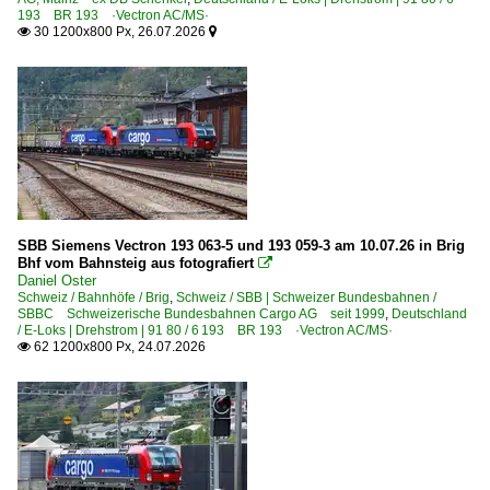
193 BR 193 ·Vectron AC/MS·
Königswinter
30 1200x800 Px, 26.07.2026


Köthen (Anhalt)
Kurort Rathen
Bahnhöfe (L - Q)
Leipzig (sonstige)
Lintorf
Lörrach Terminal
SBB Siemens Vectron 193 063-5 und 193 059-3 am 10.07.26 in Brig
Bhf vom Bahnsteig aus fotografiert

Lübben (Spreewald)
Daniel Oster
Lübbenau (Spreewald)
Schweiz / Bahnhöfe / Brig
,
Schweiz / SBB | Schweizer Bundesbahnen /
SBBC Schweizerische Bundesbahnen Cargo AG seit 1999
,
Deutschland
Ludwigsburg
/ E-Loks | Drehstrom | 91 80 / 6 193 BR 193 ·Vectron AC/MS·
62 1200x800 Px, 24.07.2026

Magdeburg-Sudenburg
Meerbusch-Osterrath
Müllheim (Baden)
München (Sonstige)
München-Heimeranplatz