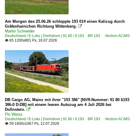
0 442 BR 442 ·Talent 2· 'Hamsterbacke'
0 462 BR 462 ·Desiro HC RRX·
Am Morgen des 25.06.26 schleppte 193 014 einen Kalizug durch
Gräfenhainichen Richtung Wittenberg.

Galerien
Martin Schneider
Deutschland / E-Loks | Drehstrom | 91 80 / 6 193 BR 193 ·Vectron AC/MS·
2022 Tag der Schiene
65 1200x801 Px, 16.07.2026

2023 Tag der Schiene
Experimente - Anders gesehen
Momentaufnahmen
Probefahrten Werk Dessau
Sonderzüge und Sonderfahrten
Gasturbinentriebzüge
DB Cargo AG, Mainz mit ihrer "193 386" [NVR-Nummer: 91 80 6193
386-0 D-DB] mit einem leeren Autozug am 4 Juli 2026 bei
DB VT 11.5 · BR 602 TEE-Triebzüge
Dollnstein.

Flo Weiss
Deutschland / E-Loks | Drehstrom | 91 80 / 6 193 BR 193 ·Vectron AC/MS·
Grenzverkehr
59 1600x1067 Px, 12.07.2026

Deutschland <-> Niederlande