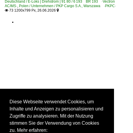
Deutschland / E-Loks | Drehstrom | 91 80 / 6 193 BR 193 ·Vectron
AC/MS·
,
Polen / Unternehmen / PKP Cargo S.A., Warszawa ·PKPC·
Personenwagen
73 1200x799 Px, 26.06.2026


ICE-L Mittelwagen Talgo, 891-895
Schnellzugwagen m-Wagen UIC-X 53-55, 58, 60, 63
Personenwagen | Steuerwagen
ICE-L Steuerwagen Talgo, 896
RB-, RE-Linien in NRW
RE 9 ·Rhein-Sieg-Express·
RE 13 ·Maas-Wupper-Express·
Regional- und Fernzüge
Diese Webseite verwendet Cookies, um
DbZ Überführungsfahrten, Züge für besondere Zwecke
Inhalte und Anzeigen zu personalisieren und
EC EuroCity-Züge
Zugriffe zu analysieren. Mit der Nutzung
FLX Flixtrain-Züge
stimmen Sie der Verwendung von Cookies
zu. Mehr erfahren:
IC InterCity-Züge