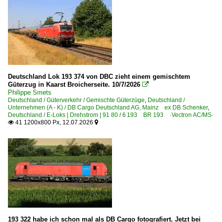
Deutschland <-> Tschechien
Güterverkehr
Autotransportzüge
Coil-, Stahl- und Aluminiumzüge
Gemischte Güterzüge
Deutschland Lok 193 374 von DBC zieht einem gemischtem
Güterzug in Kaarst Broicherseite. 10/7/2026

Getreidezüge
Philippe Smets
Deutschland / Güterverkehr / Gemischte Güterzüge
,
Deutschland /
Güterzüge (sonstige)
Unternehmen (A - K) / DB Cargo Deutschland AG, Mainz ex DB Schenker
,
Deutschland / E-Loks | Drehstrom | 91 80 / 6 193 BR 193 ·Vectron AC/MS·
Güterzüge nässeempfindliche Güter
41 1200x800 Px, 12.07.2026


Holzzüge
Kalkzüge
Kessel- und Silozüge
KLV Containerzüge
KLV gemischt
KLV Sattelauflieger-Züge
KLV Winner-KLV-Züge
193 322 habe ich schon mal als DB Cargo fotografiert. Jetzt bei