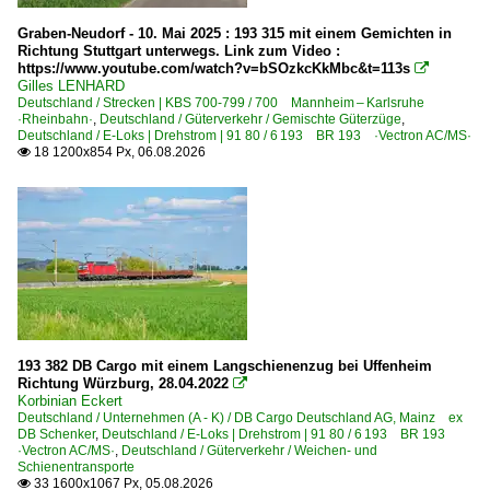
2020
Güterverkehr
Graben-Neudorf - 10. Mai 2025 : 193 315 mit einem Gemichten in
Richtung Stuttgart unterwegs. Link zum Video :
2020
Autotransportzüge
https://www.youtube.com/watch?v=bSOzkcKkMbc&t=113s

2021
Gilles LENHARD
Coil- und Stahlzüge
Deutschland / Strecken | KBS 700-799 / 700 Mannheim – Karlsruhe
2022
·Rheinbahn·
,
Deutschland / Güterverkehr / Gemischte Güterzüge
,
Containerzüge
Deutschland / E-Loks | Drehstrom | 91 80 / 6 193 BR 193 ·Vectron AC/MS·
2023
18 1200x854 Px, 06.08.2026

Gemischte Güterzüge
2024
Kesselzüge
2025
Kohle-, Erz- und Kokszüge
2026
~ Sonstige Güterzüge
Strecken
L24 Tongern – Montzen – Visé (–Aachen West) ·Montzen
193 382 DB Cargo mit einem Langschienenzug bei Uffenheim
L36 Liège – Bruxelles (Lüttich-Brüssel)
Richtung Würzburg, 28.04.2022

Korbinian Eckert
L35 Leuven - Hasselt
Deutschland / Unternehmen (A - K) / DB Cargo Deutschland AG, Mainz ex
DB Schenker
,
Deutschland / E-Loks | Drehstrom | 91 80 / 6 193 BR 193
·Vectron AC/MS·
,
Deutschland / Güterverkehr / Weichen- und
Dänemark
Schienentransporte
33 1600x1067 Px, 05.08.2026
