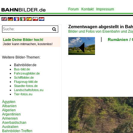
Forum
Kontakt
Impressum
Zementwagen abgestellt in Ba
Bilder und Fotos von Eisenbahn und Z
Rumänien / 
Lade Deine Bilder hoch!
Jeder kann mitmachen, kostenlos!
Weitere Bilder-Themen:
Bahnbilder.de
Bus-bild.de
Fahrzeugbilder.de
Schiffbilder.de
Flugzeug-bild.de
Staedte-fotos.de
Landschaftsfotos.eu
Tier-fotos.eu
Ägypten
Albanien
Algerien
Argentinien
Armenien
Aserbaidschan
Australien
Bahnbilder-Treffen