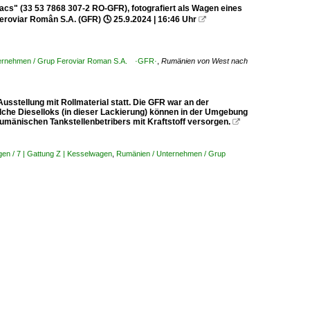
Zacs" (33 53 7868 307-2 RO-GFR), fotografiert als Wagen eines
eroviar Român S.A. (GFR) 🕓 25.9.2024 | 16:46 Uhr

ernehmen / Grup Feroviar Roman S.A. ·GFR·
,
Rumänien von West nach
sstellung mit Rollmaterial statt. Die GFR war an der
olche Dieselloks (in dieser Lackierung) können in der Umgebung
umänischen Tankstellenbetribers mit Kraftstoff versorgen.

en / 7 | Gattung Z | Kesselwagen
,
Rumänien / Unternehmen / Grup