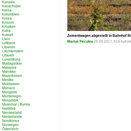
Kanada
Kasachstan
Kenia
Kolumbien
Korea
Kosovo
Kroatien
Kuba
Kuwait
Zementwagen abgestellt in Bahnhof R
Laos
Marius Peculea
26.09.2017, 819 Aufru
Lettland
Libanon
Liechtenstein
Litauen
Luxemburg
Madagaskar
Malaysia
Marokko
Mazedonien
Mexiko
Moldawien
Monaco
Mongolei
Montenegro
Mosambik
Myanmar | Burma
Namibia
Neuseeland
Niederlande
Nordkorea
Norwegen
Österreich