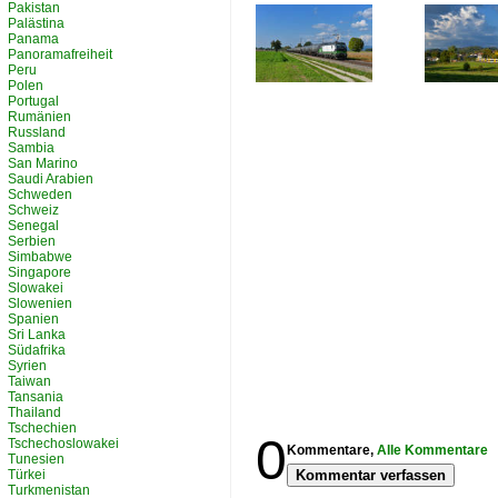
Pakistan
Palästina
Panama
Panoramafreiheit
Peru
Polen
Portugal
Rumänien
Russland
Sambia
San Marino
Saudi Arabien
Schweden
Schweiz
Senegal
Serbien
Simbabwe
Singapore
Slowakei
Slowenien
Spanien
Sri Lanka
Südafrika
Syrien
Taiwan
Tansania
Thailand
Tschechien
0
Tschechoslowakei
Kommentare,
Alle Kommentare
Tunesien
Türkei
Kommentar verfassen
Turkmenistan