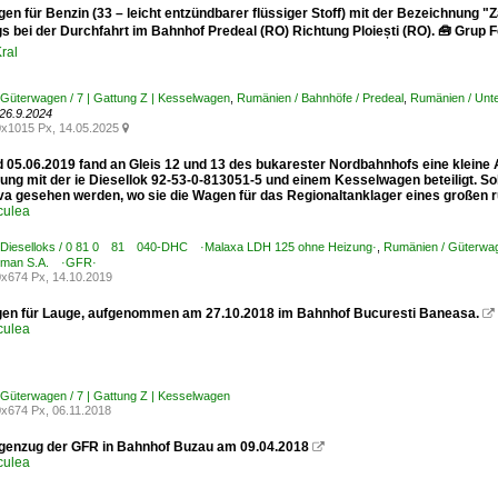
n für Benzin (33 – leicht entzündbarer flüssiger Stoff) mit der Bezeichnung "
s bei der Durchfahrt im Bahnhof Predeal (RO) Richtung Ploiești (RO). 🧰 Grup F
ral
Güterwagen / 7 | Gattung Z | Kesselwagen
,
Rumänien / Bahnhöfe / Predeal
,
Rumänien / Unt
–26.9.2024
x1015 Px, 14.05.2025

 05.06.2019 fand an Gleis 12 und 13 des bukarester Nordbahnhofs eine kleine Au
tung mit der ie Diesellok 92-53-0-813051-5 und einem Kesselwagen beteiligt. S
va gesehen werden, wo sie die Wagen für das Regionaltanklager eines großen r
culea
 Dieselloks / 0 81 0 81 040-DHC ·Malaxa LDH 125 ohne Heizung·
,
Rumänien / Güterwag
oman S.A. ·GFR·
x674 Px, 14.10.2019
n für Lauge, aufgenommen am 27.10.2018 im Bahnhof Bucuresti Baneasa.

culea
Güterwagen / 7 | Gattung Z | Kesselwagen
x674 Px, 06.11.2018
enzug der GFR in Bahnhof Buzau am 09.04.2018

culea