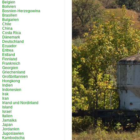
Belgien
Bolivien
Bosnien-Herzegowina
Brasilien
Bulgarien
Chile
China
Costa Rica
Dänemark
Deutschland
Ecuador
Eritrea
Estland
Finnland
Frankreich
Georgien
Griechenland
Großbritannien
Hongkong
Indien
Indonesien
Irak
Iran
Irland und Nordirland
Island
Israel
Italien
Jamaika
Japan
Jordanien
Jugoslawien
Kambodscha