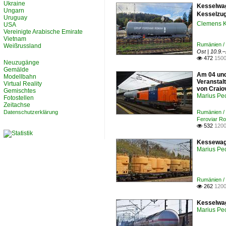
Ukraine
Kesselwage
Ungarn
Kesselzug
Uruguay
Clemens K
USA
Vereinigte Arabische Emirate
Vietnam
Rumänien / 
Weißrussland
Ost | 10.9.
472
1500

Neuzugänge
Gemälde
Am 04 und
Modellbahn
Veranstal
Virtual Reality
von Craio
Gemischtes
Marius Pe
Fotostellen
Zeitachse
Datenschutzerklärung
Rumänien /
Feroviar R
532
1200

Kessewage
Marius Pe
Rumänien / 
262
1200

Kesselwag
Marius Pe