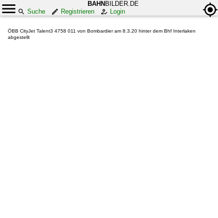
BAHN
BILDER.DE
Suche
Registrieren
Login
ÖBB CityJet Talent3 4758 011 von Bombardier am 8.3.20 hinter dem Bhf Interlaken
abgestellt