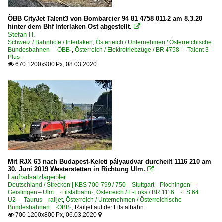
ÖBB CityJet Talent3 von Bombardier 94 81 4758 011-2 am 8.3.20
hinter dem Bhf Interlaken Ost abgestellt.

Stefan H.
Schweiz / Bahnhöfe / Interlaken
,
Österreich / Unternehmen / Österreichische
Bundesbahnen ·ÖBB·
,
Österreich / Elektrotriebzüge / BR 4758 ·Talent 3
Plus·
670 1200x900 Px, 08.03.2020

Mit RJX 63 nach Budapest-Keleti pályaudvar durcheilt 1116 210 am
30. Juni 2019 Westerstetten in Richtung Ulm.

Laufradsatzlageröler
Deutschland / Strecken | KBS 700-799 / 750 Stuttgart – Plochingen –
Geislingen – Ulm ·Filstalbahn·
,
Österreich / E-Loks / BR 1116 ·ES 64
U2· Taurus railjet
,
Österreich / Unternehmen / Österreichische
Bundesbahnen ·ÖBB·
,
Railjet auf der Filstalbahn
700 1200x800 Px, 06.03.2020

