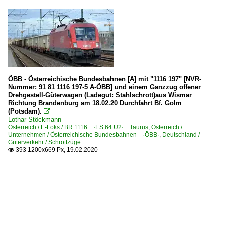
ÖBB - Österreichische Bundesbahnen [A] mit "1116 197" [NVR-
Nummer: 91 81 1116 197-5 A-ÖBB] und einem Ganzzug offener
Drehgestell-Güterwagen (Ladegut: Stahlschrott)aus Wismar
Richtung Brandenburg am 18.02.20 Durchfahrt Bf. Golm
(Potsdam).

Lothar Stöckmann
Österreich / E-Loks / BR 1116 ·ES 64 U2· Taurus
,
Österreich /
Unternehmen / Österreichische Bundesbahnen ·ÖBB·
,
Deutschland /
Güterverkehr / Schrottzüge
393 1200x669 Px, 19.02.2020
