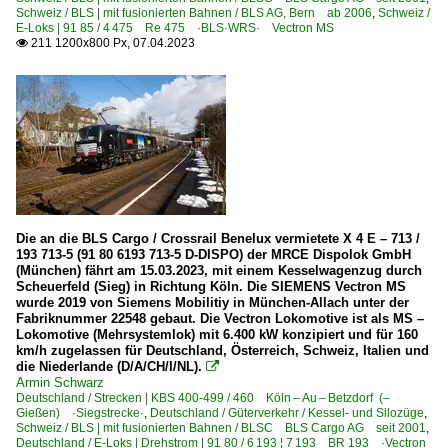
Schweiz / BLS | mit fusionierten Bahnen / BLS AG, Bern ab 2006
,
Schweiz /
E-Loks | 91 85 / 4 475 Re 475 ·BLS·WRS· Vectron MS
211 1200x800 Px, 07.04.2023

Die an die BLS Cargo / Crossrail Benelux vermietete X 4 E – 713 /
193 713-5 (91 80 6193 713-5 D-DISPO) der MRCE Dispolok GmbH
(München) fährt am 15.03.2023, mit einem Kesselwagenzug durch
Scheuerfeld (Sieg) in Richtung Köln. Die SIEMENS Vectron MS
wurde 2019 von Siemens Mobilitiy in München-Allach unter der
Fabriknummer 22548 gebaut. Die Vectron Lokomotive ist als MS –
Lokomotive (Mehrsystemlok) mit 6.400 kW konzipiert und für 160
km/h zugelassen für Deutschland, Österreich, Schweiz, Italien und
die Niederlande (D/A/CH/I/NL).

Armin Schwarz
Deutschland / Strecken | KBS 400-499 / 460 Köln – Au – Betzdorf (–
Gießen) ·Siegstrecke·
,
Deutschland / Güterverkehr / Kessel- und Silozüge
,
Schweiz / BLS | mit fusionierten Bahnen / BLSC BLS Cargo AG seit 2001
,
Deutschland / E-Loks | Drehstrom | 91 80 / 6 193 ¦ 7 193 BR 193 ·Vectron