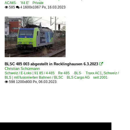
AC/MS· 'X4 E' Private
585
1600x1067 Px, 16.03.2023

 4
BLSC 485 003 abgestellt in Recklinghausen 6.3.2023

Christian Schürmann
Schweiz / E-Loks | 91 85 / 4 485 Re 485 ·BLS· Traxx AC1
,
Schweiz /
BLS | mit fusionierten Bahnen / BLSC BLS Cargo AG seit 2001
598 1200x800 Px, 06.03.2023
