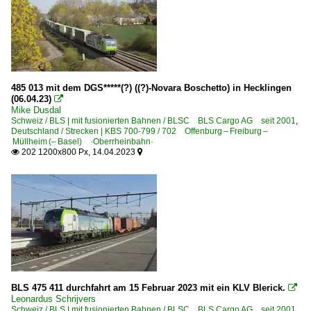
485 013 mit dem DGS*****(?) ((?)-Novara Boschetto) in Hecklingen
(06.04.23)

Mike Dusdal
Schweiz / BLS | mit fusionierten Bahnen / BLSC BLS Cargo AG seit 2001
,
Deutschland / Strecken | KBS 700-799 / 702 Offenburg – Freiburg –
Müllheim (– Basel) ·Oberrheinbahn·
202 1200x800 Px, 14.04.2023


BLS 475 411 durchfahrt am 15 Februar 2023 mit ein KLV Blerick.

Leonardus Schrijvers
Schweiz / BLS | mit fusionierten Bahnen / BLSC BLS Cargo AG seit 2001
,