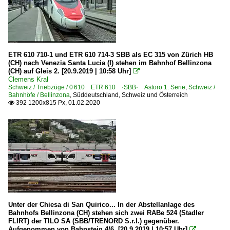
ETR 610 710-1 und ETR 610 714-3 SBB als EC 315 von Zürich HB
(CH) nach Venezia Santa Lucia (I) stehen im Bahnhof Bellinzona
(CH) auf Gleis 2. [20.9.2019 | 10:58 Uhr]

Clemens Kral
Schweiz / Triebzüge / 0 610 ETR 610 ·SBB· Astoro 1. Serie
,
Schweiz /
Bahnhöfe / Bellinzona
,
Süddeutschland, Schweiz und Österreich
392 1200x815 Px, 01.02.2020

Unter der Chiesa di San Quirico... In der Abstellanlage des
Bahnhofs Bellinzona (CH) stehen sich zwei RABe 524 (Stadler
FLIRT) der TILO SA (SBB/TRENORD S.r.l.) gegenüber.
Aufgenommen von Bahnsteig 4/6. [20.9.2019 | 10:57 Uhr]
