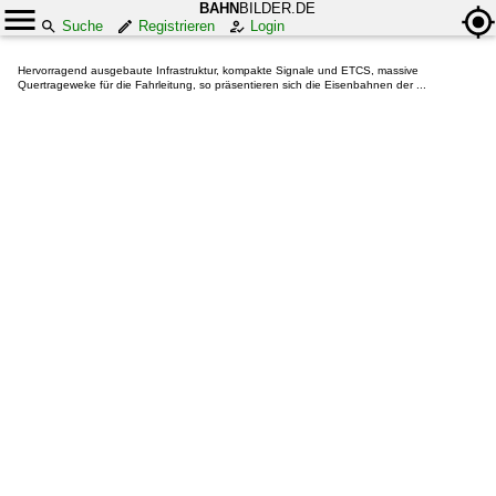
BAHN
BILDER.DE
Suche
Registrieren
Login
Hervorragend ausgebaute Infrastruktur, kompakte Signale und ETCS, massive
Quertrageweke für die Fahrleitung, so präsentieren sich die Eisenbahnen der ...