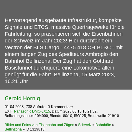
Hervorragend ausgebaute Infrastruktur, kompakte
Signale und ETCS, massive Quertrageweke für die
Fahrleitung, so präsentieren sich die Eisenbahnen
der Schweiz im Jahr 2023! Hier durchfährt ein
Vectron der BLS Cargo - 4475 418 CH-BLSC - mit
einem langen Zug des Spediteurs Ambrogio den
Bahnhof Bellinzona.
Der Zug hat den Gotthard
Basistunnel durchquert, eine Lokomotive allein
genügt für die Fahrt. Bellinzona, 15.März 2023,
16.21 Uhr
Gerold Hörnig
01.04.2023, 738 Aufrufe, 0 Kommentare
EXIF:
Panasonic DMC-LX15
, Datum 2023:03:15 16:21:52,
Belichtungsdauer: 10/4000, Blende: 80/10, ISO125, Brennweite: 219/10
Bilder und Fotos von Eisenbahn und Zügen
»
Schweiz
»
Bahnhöfe
»
Bellinzona
»
ID 1329813