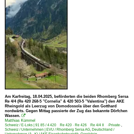
Am Karfreitag, 18.04.2025, beförderten die beiden Rhomberg Sersa
Re 4/4 (Re 420 268-5 "Cornelia" & 420 503-5 "Valentina") den AKE
Rheingold als Leerzug von Domodossola über den Gotthard
nordwärts. Gegen Mittag passierte der Zug das bekannte Dörfchen
Wassen.

Matthias Kümmel
Schweiz / E-Loks | 91 85 / 4 420 Re 420 · Re 426 Re 4/4 II ·Private·
,
Schweiz / Unternehmen | EVU / Rhomberg Sersa AG
,
Deutschland /
Unternehmen (A - K) / AKE Eisenbahntouristik, Gerolstein