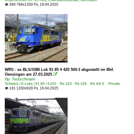
269 788x1200 Px, 19.04.2025

WRS - ex BLS/SBB Lok 91 85 4 420 504-3 abgestellt im Bhf.
Oensingen am 27.03.2025

Hp. Teutschmann
Schweiz / E-Loks | 91 85 / 4 420 Re 420 · Re 426 Re 4/4 II ·Private·
191 1200x928 Px, 16.04.2025
