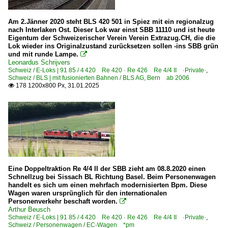
Am 2.Jänner 2020 steht BLS 420 501 in Spiez mit ein regionalzug
nach Interlaken Ost. Dieser Lok war einst SBB 11110 und ist heute
Eigentum der Schweizerischer Verein Verein Extrazug.CH, die die
Lok wieder ins Originalzustand zurücksetzen sollen -ins SBB grün
und mit runde Lampe.

Leonardus Schrijvers
Schweiz / E-Loks | 91 85 / 4 420 Re 420 · Re 426 Re 4/4 II ·Private·
,
Schweiz / BLS | mit fusionierten Bahnen / BLS AG, Bern ab 2006
178 1200x800 Px, 31.01.2025

Eine Doppeltraktion Re 4/4 II der SBB zieht am 08.8.2020 einen
Schnellzug bei Sissach BL Richtung Basel. Beim Personenwagen
handelt es sich um einen mehrfach modernisierten Bpm. Diese
Wagen waren ursprünglich für den internationalen
Personenverkehr beschaft worden.

Arthur Beusch
Schweiz / E-Loks | 91 85 / 4 420 Re 420 · Re 426 Re 4/4 II ·Private·
,
Schweiz / Personenwagen / EC-Wagen *pm