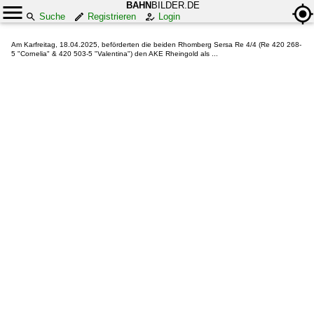
BAHN
BILDER.DE
Suche
Registrieren
Login
Am Karfreitag, 18.04.2025, beförderten die beiden Rhomberg Sersa Re 4/4 (Re 420 268-
5 "Cornelia" & 420 503-5 "Valentina") den AKE Rheingold als ...