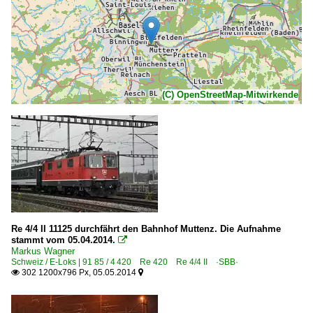
(C) OpenStreetMap-Mitwirkende
Re 4/4 II 11125 durchfährt den Bahnhof Muttenz. Die Aufnahme
stammt vom 05.04.2014.

Markus Wagner
Schweiz / E-Loks | 91 85 / 4 420 Re 420 Re 4/4 II ·SBB·
302 1200x796 Px, 05.05.2014

