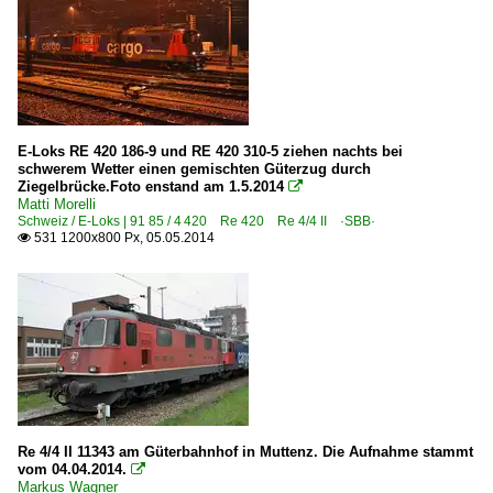
E-Loks RE 420 186-9 und RE 420 310-5 ziehen nachts bei
schwerem Wetter einen gemischten Güterzug durch
Ziegelbrücke.Foto enstand am 1.5.2014

Matti Morelli
Schweiz / E-Loks | 91 85 / 4 420 Re 420 Re 4/4 II ·SBB·
531 1200x800 Px, 05.05.2014

Re 4/4 II 11343 am Güterbahnhof in Muttenz. Die Aufnahme stammt
vom 04.04.2014.

Markus Wagner