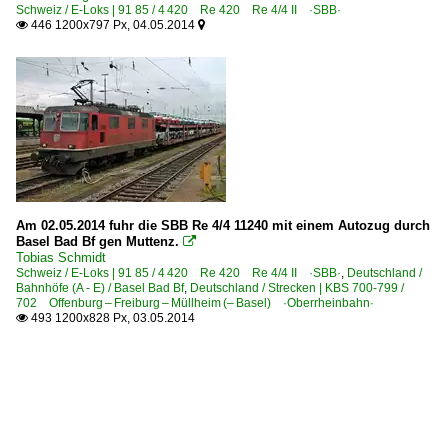
Schweiz / E-Loks | 91 85 / 4 420 Re 420 Re 4/4 II ·SBB·
446 1200x797 Px, 04.05.2014


Am 02.05.2014 fuhr die SBB Re 4/4 11240 mit einem Autozug durch
Basel Bad Bf gen Muttenz.

Tobias Schmidt
Schweiz / E-Loks | 91 85 / 4 420 Re 420 Re 4/4 II ·SBB·
,
Deutschland /
Bahnhöfe (A - E) / Basel Bad Bf
,
Deutschland / Strecken | KBS 700-799 /
702 Offenburg – Freiburg – Müllheim (– Basel) ·Oberrheinbahn·
493 1200x828 Px, 03.05.2014
