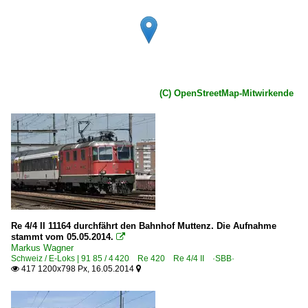
(C) OpenStreetMap-Mitwirkende
Re 4/4 II 11164 durchfährt den Bahnhof Muttenz. Die Aufnahme
stammt vom 05.05.2014.

Markus Wagner
Schweiz / E-Loks | 91 85 / 4 420 Re 420 Re 4/4 II ·SBB·
417 1200x798 Px, 16.05.2014

