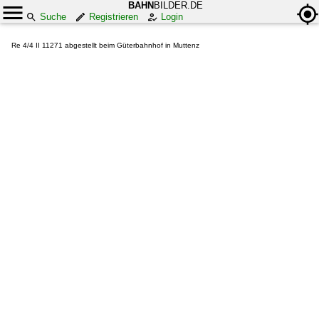
BAHN
BILDER.DE
Suche
Registrieren
Login
Re 4/4 II 11271 abgestellt beim Güterbahnhof in Muttenz