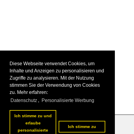
Diese Webseite verwendet Cookies, um
Inhalte und Anzeigen zu personalisieren und
Zugriffe zu analysieren. Mit der Nutzung
stimmen Sie der Verwendung von Cookies
zu. Mehr erfahren:
Datenschutz
,
Personalisierte Werbung
Ich stimme zu und
erlaube
Datenschutzerklärung
|
Impressum
|
Kontakt
Ich stimme zu
personalisierte