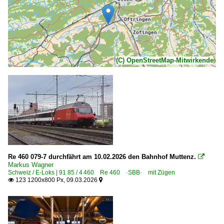
(C) OpenStreetMap-Mitwirkende
Re 460 079-7 durchfährt am 10.02.2026 den Bahnhof Muttenz.

Markus Wagner
Schweiz / E-Loks | 91 85 / 4 460 Re 460 ·SBB· mit Zügen
123 1200x800 Px, 09.03.2026

