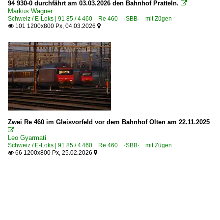
94 930-0 durchfährt am 03.03.2026 den Bahnhof Pratteln.

Markus Wagner
Schweiz / E-Loks | 91 85 / 4 460 Re 460 ·SBB· mit Zügen
101 1200x800 Px, 04.03.2026


Zwei Re 460 im Gleisvorfeld vor dem Bahnhof Olten am 22.11.2025

Leo Gyarmati
Schweiz / E-Loks | 91 85 / 4 460 Re 460 ·SBB· mit Zügen
66 1200x800 Px, 25.02.2026

