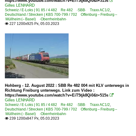
https://www.youtube.com/watch?v=EiT5tjk8Qi0&t=515s

Gilles LENHARD
Schweiz / E-Loks | 91 85 / 4 482 Re 482 ·SBB· Traxx AC1/2
,
Deutschland / Strecken | KBS 700-799 / 702 Offenburg – Freiburg –
Müllheim (– Basel) ·Oberrheinbahn·
227 1200x925 Px, 05.03.2023

Hohberg - 12. August 2022 : SBB Re 482 004 mit KLV unterwegs in
Richtung Freiburg unterwegs. Link zum Video :
https://www.youtube.com/watch?v=EiT5tjk8Qi0&t=515s

Gilles LENHARD
Schweiz / E-Loks | 91 85 / 4 482 Re 482 ·SBB· Traxx AC1/2
,
Deutschland / Strecken | KBS 700-799 / 702 Offenburg – Freiburg –
Müllheim (– Basel) ·Oberrheinbahn·
239 1200x847 Px, 05.03.2023
