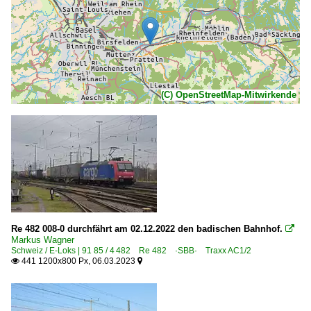
(C) OpenStreetMap-Mitwirkende
Re 482 008-0 durchfährt am 02.12.2022 den badischen Bahnhof.

Markus Wagner
Schweiz / E-Loks | 91 85 / 4 482 Re 482 ·SBB· Traxx AC1/2
441 1200x800 Px, 06.03.2023

