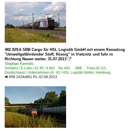
482 029-6 SBB Cargo für HSL Logistik GmbH mit einem Kesselzug
"Umweltgefährdender Stoff, flüssig" in Vietznitz und fuhr in
Richtung Nauen weiter. 31.07.2013

Stephan Kemnitz
Schweiz / E-Loks | 91 85 / 4 482 Re 482 ·SBB· Traxx AC1/2
,
Deutschland / Unternehmen (A - K) / HSL Logistik GmbH, Hamburg
858 1024x681 Px, 02.08.2013
