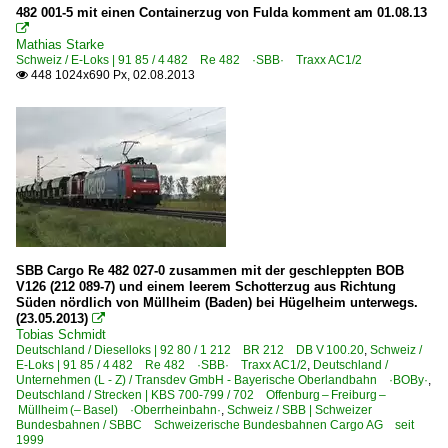
482 001-5 mit einen Containerzug von Fulda komment am 01.08.13

Mathias Starke
Schweiz / E-Loks | 91 85 / 4 482 Re 482 ·SBB· Traxx AC1/2
448 1024x690 Px, 02.08.2013

SBB Cargo Re 482 027-0 zusammen mit der geschleppten BOB
V126 (212 089-7) und einem leerem Schotterzug aus Richtung
Süden nördlich von Müllheim (Baden) bei Hügelheim unterwegs.
(23.05.2013)

Tobias Schmidt
Deutschland / Dieselloks | 92 80 / 1 212 BR 212 DB V 100.20
,
Schweiz /
E-Loks | 91 85 / 4 482 Re 482 ·SBB· Traxx AC1/2
,
Deutschland /
Unternehmen (L - Z) / Transdev GmbH - Bayerische Oberlandbahn ·BOBy·
,
Deutschland / Strecken | KBS 700-799 / 702 Offenburg – Freiburg –
Müllheim (– Basel) ·Oberrheinbahn·
,
Schweiz / SBB | Schweizer
Bundesbahnen / SBBC Schweizerische Bundesbahnen Cargo AG seit
1999