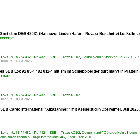
0 mit dem DGS 42031 (Hannover Linden Hafen - Novara Boschetto) bei Kollmar
ackenjos
E-Loks | 91 85 / 4 482 Re 482 ·SBB· Traxx AC1/2
,
Deutschland / Strecken | KBS 700-799
1000 Px, 02.08.2026
es SBB Lok 91 85 4 482 011-4 mit Tm im Schlepp bei der durchfahrt in Pratteln
chmann
E-Loks | 91 85 / 4 482 Re 482 ·SBB· Traxx AC1/2
1022 Px, 01.08.2026
 SBB Cargo International "Alpäzähmer." mit Kesselzug in Oberwinter, Juli 2026.
E-Loks | 91 85 / 4 482 Re 482 ·SBB· Traxx AC1/2
,
Deutschland / Güterverkehr / Kessel-
che Bundesbahnen Cargo International AG, Olten seit 2010