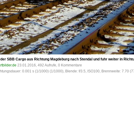
der SBB Cargo aus Richtung Magdeburg nach Stendal und fuhr weiter in Richtu
rtbilder.de
23.01.2016, 492 Aufrufe, 0 Kommentare
tungsdauer: 0.001 s (1/1000) (1/1000), Blende: f/3.5, ISO100, Brennweite: 7.70 (