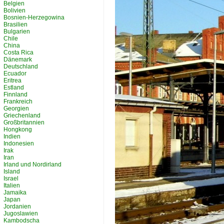
Belgien
Bolivien
Bosnien-Herzegowina
Brasilien
Bulgarien
Chile
China
Costa Rica
Dänemark
Deutschland
Ecuador
Eritrea
Estland
Finnland
Frankreich
Georgien
Griechenland
Großbritannien
Hongkong
Indien
Indonesien
Irak
Iran
Irland und Nordirland
Island
Israel
Italien
Jamaika
Japan
Jordanien
Jugoslawien
Kambodscha