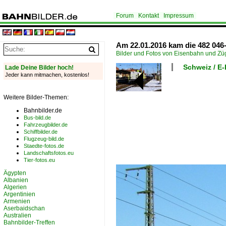
Forum
Kontakt
Impressum
Am 22.01.2016 kam die 482 046
Bilder und Fotos von Eisenbahn und Z
Schweiz / E
Lade Deine Bilder hoch!
Jeder kann mitmachen, kostenlos!
Weitere Bilder-Themen:
Bahnbilder.de
Bus-bild.de
Fahrzeugbilder.de
Schiffbilder.de
Flugzeug-bild.de
Staedte-fotos.de
Landschaftsfotos.eu
Tier-fotos.eu
Ägypten
Albanien
Algerien
Argentinien
Armenien
Aserbaidschan
Australien
Bahnbilder-Treffen