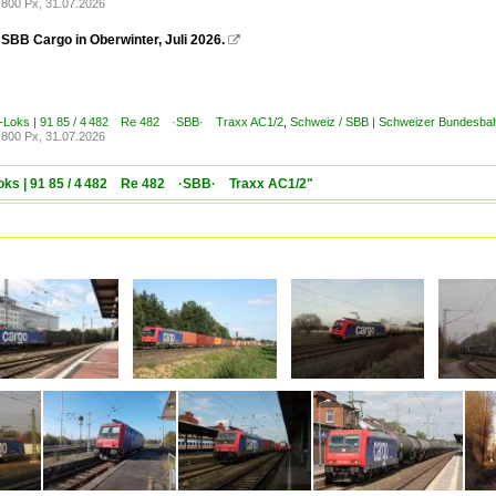
800 Px, 31.07.2026
SBB Cargo in Oberwinter, Juli 2026.

E-Loks | 91 85 / 4 482 Re 482 ·SBB· Traxx AC1/2
,
Schweiz / SBB | Schweizer Bundesb
800 Px, 31.07.2026
-Loks | 91 85 / 4 482 Re 482 ·SBB· Traxx AC1/2"