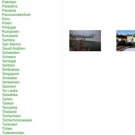
Pakistan
Palästina
Panama
Panoramafreiheit
Peru
Polen
Portugal
Rumänien
Russland
Sambia
San Marino
Saudi Arabien
Schweden
Schweiz
Senegal
Serbien
Simbabwe
Singapore
Slowakei
Slowenien
Spanien
Sri Lanka
Südafrika
Syrien
Taiwan
Tansania
Thailand
Tschechien
Tschechoslowakei
Tunesien
Türkei
Turkmenistan