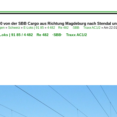
-0 von der SBB Cargo aus Richtung Magdeburg nach Stendal und 
ügen
»
Schweiz
»
E-Loks | 91 85
»
4 482 Re 482 ·SBB· Traxx AC1/2
»
Am 22.01
-Loks | 91 85 / 4 482 Re 482 ·SBB· Traxx AC1/2