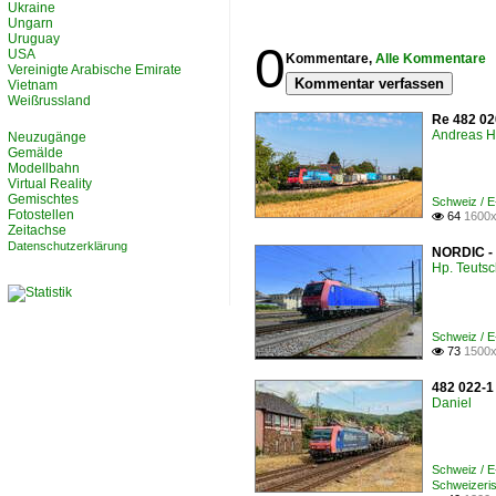
Ukraine
Ungarn
Uruguay
0
USA
Kommentare,
Alle Kommentare
Vereinigte Arabische Emirate
Kommentar verfassen
Vietnam
Weißrussland
Re 482 02
Andreas H
Neuzugänge
Gemälde
Modellbahn
Virtual Reality
Gemischtes
Schweiz / 
Fotostellen
64
1600x

Zeitachse
Datenschutzerklärung
NORDIC - 
Hp. Teuts
Schweiz / 
73
1500x

482 022-1
Daniel
Schweiz / 
Schweizeris