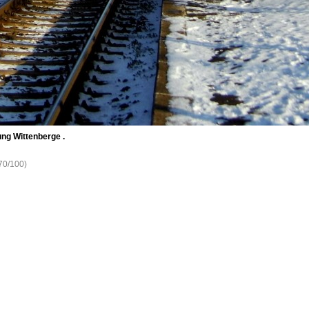
ng Wittenberge .
770/100)