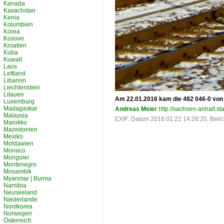
Kanada
Kasachstan
Kenia
Kolumbien
Korea
Kosovo
Kroatien
Kuba
Kuwait
Laos
Lettland
Libanon
Liechtenstein
Litauen
Am 22.01.2016 kam die 482 046-0 von 
Luxemburg
Madagaskar
Andreas Meier
http://sachsen-anhalt.sta
Malaysia
EXIF: Datum 2016:01:22 14:28:20, Belich
Marokko
Mazedonien
Mexiko
Moldawien
Monaco
Mongolei
Montenegro
Mosambik
Myanmar | Burma
Namibia
Neuseeland
Niederlande
Nordkorea
Norwegen
Österreich