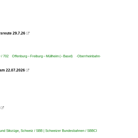
sreute 29.7.26

 / 702 Offenburg – Freiburg – Müllheim (– Basel) ·Oberrheinbahn·
 am 22.07.2026


 und Silozüge
,
Schweiz / SBB | Schweizer Bundesbahnen / SBBCI