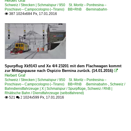
Herbert Graf
Schweiz / Strecken | Schmalspur / 950 St. Moritz – Pontresina –
Poschiavo – Campocologno (–Tirano) BB>RhB ·Berninabahn·
387 1024x684 Px, 17.01.2016

Spurpflug Xk9143 und Xe 4/4 23201 mit dem Flachwagen kommt
zur Mittagspause nach Ospizio Bernina zurück. (14.01.2016)

Herbert Graf
Schweiz / Strecken | Schmalspur / 950 St. Moritz – Pontresina –
Poschiavo – Campocologno (–Tirano) BB>RhB ·Berninabahn·
,
Schweiz /
Bahndienstfahrzeuge | X | Schmalspur / Spurpflüge
,
Schweiz / RhB |
Rhätische Bahn / Dienstfahrzeuge (selbstfahrend)
521
1024x599 Px, 17.01.2016

 2