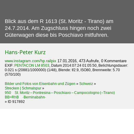
Blick aus dem R 1613 (St.
Moritz - Tirano) am
24.7.2014. Am Zugschluss hingen noch zwei
Güterwagen diese bis Poschiavo mitfuhren.
Hans-Peter Kurz
www.instagram.com/hp.railpix
17.01.2016, 473 Aufrufe, 0 Kommentare
EXIF:
PENTACON LM 8503
, Datum 2014:07:24 01:05:50, Belichtungsdauer:
0.021 s (20881/1000000) (1/48), Blende: f/2.9, ISO80, Brennweite: 5.70
(570/100)
Bilder und Fotos von Eisenbahn und Zügen
»
Schweiz
»
Strecken | Schmalspur
»
950 St. Moritz – Pontresina – Poschiavo – Campocologno (–Tirano)
BB>RhB ·Berninabahn·
»
ID 917892