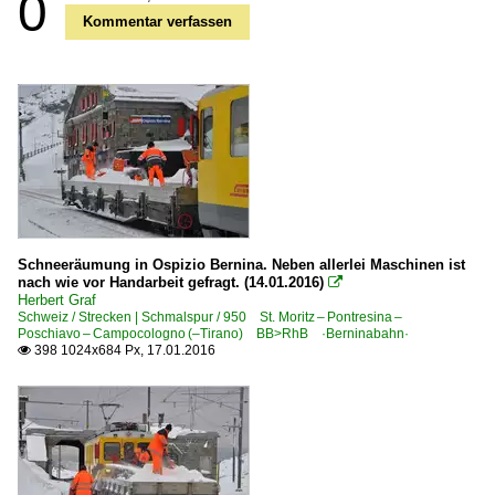
0
Kommentar verfassen
Schneeräumung in Ospizio Bernina. Neben allerlei Maschinen ist
nach wie vor Handarbeit gefragt. (14.01.2016)

Herbert Graf
Schweiz / Strecken | Schmalspur / 950 St. Moritz – Pontresina –
Poschiavo – Campocologno (–Tirano) BB>RhB ·Berninabahn·
398 1024x684 Px, 17.01.2016
