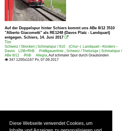
Auf der Doppelspur hinter Schiers kommt uns ABe 8/12 3510
"Alberto Giacometti" als RE1248 (Davos Platz - Landquart)
entgegen. Schiers, 14. Juni 2017

Tim
Schweiz / Strecken | Schmalspur / 910 (Chur–) Landquart – Klosters –
Davos LDB>RhB ·Prättigauerlinie·
,
Schweiz / Triebzüge | Schmalspur /
ABe 8/12 ·RhB· Allegra
,
Auf schmaler Spur durch Graubünden
347 1200x1167 Px, 07.09.2017

Diese Webseite verwendet Cookies, um
Inhalte und Anzeigen zu personalisieren und