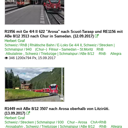
R1956 mit Ge 4/4 II 622 "Arosa" nach Scuol-Tarasp und RE1156 mit
ABe 8/12 3513 nach Chur in Samedan. (12.09.2017)

Herbert Graf
Schweiz / RhB | Rhätische Bahn / E-Loks Ge 4/4 II
,
Schweiz / Strecken |
Schmalspur / 940 (Chur–) Filisur – Samedan – St.Moritz RhB
·Albulalinie·
,
Schweiz / Triebzüge | Schmalspur / ABe 8/12 ·RhB· Allegra
346 1200x794 Px, 15.09.2017

R1449 mit ABe 8/12 3507 nach Arosa oberhalb von Litzirüti.
(13.09.2017)

Herbert Graf
Schweiz / Strecken | Schmalspur / 930 Chur – Arosa ChA>RhB
·Arosabahn·
,
Schweiz / Triebzüge | Schmalspur / ABe 8/12 ·RhB· Allegra