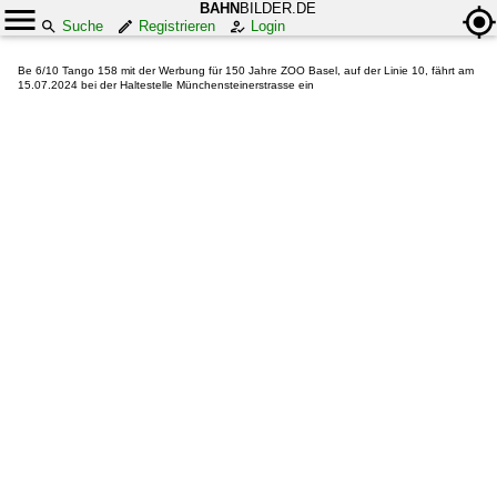
BAHN
BILDER.DE
Suche
Registrieren
Login
Be 6/10 Tango 158 mit der Werbung für 150 Jahre ZOO Basel, auf der Linie 10, fährt am
15.07.2024 bei der Haltestelle Münchensteinerstrasse ein