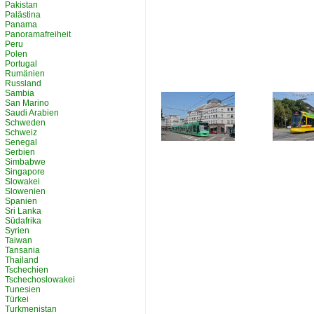
Pakistan
Palästina
Panama
Panoramafreiheit
Peru
Polen
Portugal
Rumänien
Russland
Sambia
San Marino
Saudi Arabien
Schweden
Schweiz
Senegal
Serbien
Simbabwe
Singapore
Slowakei
Slowenien
Spanien
Sri Lanka
Südafrika
Syrien
Taiwan
Tansania
Thailand
Tschechien
Tschechoslowakei
Tunesien
Türkei
Turkmenistan