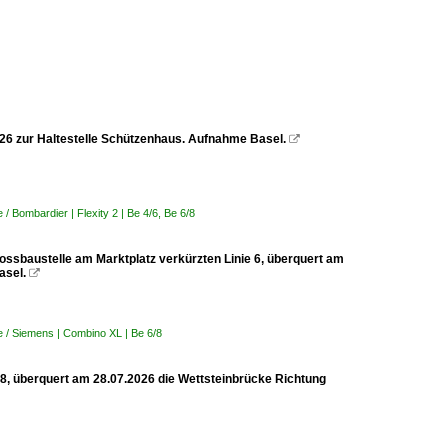
2026 zur Haltestelle Schützenhaus. Aufnahme Basel.

 Bombardier | Flexity 2 | Be 4/6, Be 6/8
rossbaustelle am Marktplatz verkürzten Linie 6, überquert am
asel.

 / Siemens | Combino XL | Be 6/8
 8, überquert am 28.07.2026 die Wettsteinbrücke Richtung