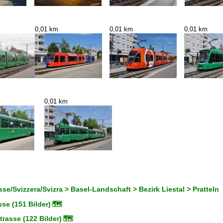
0,01 km
0,01 km
0,01 km
0,01 km
se/Svizzera/Svizra > Basel-Landschaft > Bezirk Liestal > Pratteln
se (151 Bilder)
🗺
rasse (122 Bilder)
🗺