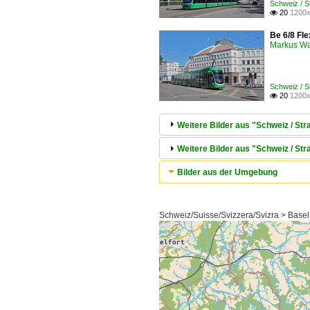
Schweiz / 
20
1200x

Be 6/8 Fle
Markus W
Schweiz / 
20
1200x

Weitere Bilder aus "Schweiz / S
Weitere Bilder aus "Schweiz / Str
Bilder aus der Umgebung
Schweiz/Suisse/Svizzera/Svizra > Basel-