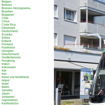
Belgien
Bolivien
Bosnien-Herzegowina
Brasilien
Bulgarien
Chile
China
Costa Rica
Dänemark
Deutschland
Ecuador
Eritrea
Estland
Finnland
Frankreich
Georgien
Griechenland
Großbritannien
Hongkong
Indien
Indonesien
Irak
Iran
Irland und Nordirland
Island
Israel
Italien
Jamaika
Japan
Jordanien
Jugoslawien
Kambodscha