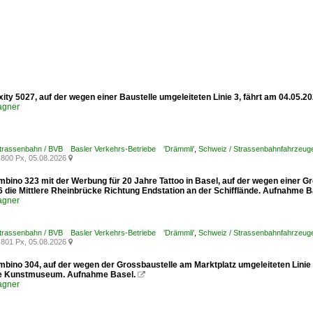
xity 5027, auf der wegen einer Baustelle umgeleiteten Linie 3, fährt am 04.05.
agner
Strassenbahn / BVB Basler Verkehrs-Betriebe 'Drämmli'
,
Schweiz / Strassenbahnfahrzeuge /
800 Px, 05.08.2026

mbino 323 mit der Werbung für 20 Jahre Tattoo in Basel, auf der wegen einer G
6 die Mittlere Rheinbrücke Richtung Endstation an der Schifflände. Aufnahme B
agner
Strassenbahn / BVB Basler Verkehrs-Betriebe 'Drämmli'
,
Schweiz / Strassenbahnfahrzeuge
801 Px, 05.08.2026

mbino 304, auf der wegen der Grossbaustelle am Marktplatz umgeleiteten Linie
le Kunstmuseum. Aufnahme Basel.

agner