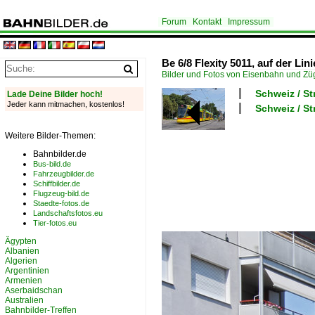
Forum
Kontakt
Impressum
Be 6/8 Flexity 5011, auf der Lin
Bilder und Fotos von Eisenbahn und Z
Schweiz / S
Lade Deine Bilder hoch!
Jeder kann mitmachen, kostenlos!
Schweiz / St
Weitere Bilder-Themen:
Bahnbilder.de
Bus-bild.de
Fahrzeugbilder.de
Schiffbilder.de
Flugzeug-bild.de
Staedte-fotos.de
Landschaftsfotos.eu
Tier-fotos.eu
Ägypten
Albanien
Algerien
Argentinien
Armenien
Aserbaidschan
Australien
Bahnbilder-Treffen