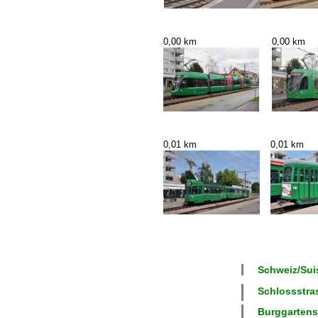
0,00 km
0,00 km
0,01 km
0,01 km
Schweiz/Suis
Schlossstras
Burggartenst