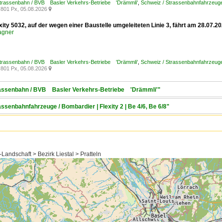
Strassenbahn / BVB Basler Verkehrs-Betriebe 'Drämmli'
,
Schweiz / Strassenbahnfahrzeuge
801 Px, 05.08.2026

xity 5032, auf der wegen einer Baustelle umgeleiteten Linie 3, fährt am 28.07
agner
Strassenbahn / BVB Basler Verkehrs-Betriebe 'Drämmli'
,
Schweiz / Strassenbahnfahrzeuge /
801 Px, 05.08.2026

trassenbahn / BVB Basler Verkehrs-Betriebe 'Drämmli'"
assenbahnfahrzeuge / Bombardier | Flexity 2 | Be 4/6, Be 6/8"
Landschaft > Bezirk Liestal > Pratteln