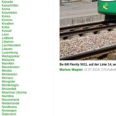
Kanada
Kasachstan
Kenia
Kolumbien
Korea
Kosovo
Kroatien
Kuba
Kuwait
Laos
Lettland
Libanon
Liechtenstein
Litauen
Luxemburg
Madagaskar
Malaysia
Marokko
Be 6/8 Flexity 5011, auf der Linie 14,
Mazedonien
Markus Wagner
12.07.2019, 270 Aufru
Mexiko
Moldawien
Monaco
Mongolei
Montenegro
Mosambik
Myanmar | Burma
Namibia
Neuseeland
Niederlande
Nordkorea
Norwegen
Österreich