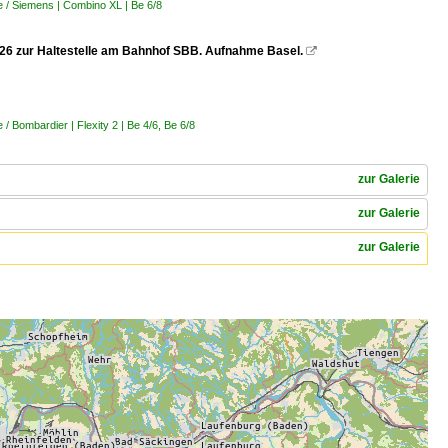
 / Siemens | Combino XL | Be 6/8
.2026 zur Haltestelle am Bahnhof SBB. Aufnahme Basel.

 Bombardier | Flexity 2 | Be 4/6, Be 6/8
zur Galerie
zur Galerie
zur Galerie