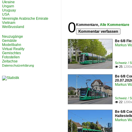
Ukraine
Ungarn
Uruguay
USA
Vereinigte Arabische Emirate
0
Vietnam
Kommentare,
Alle Kommentare
Weißrussland
Kommentar verfassen
Neuzugänge
Gemälde
Be 6/8 Fle
Modellbahn
Markus W
Virtual Reality
Gemischtes
Fotostellen
Zeitachse
Schweiz / 
Datenschutzerklärung
25
1200x

Be 6/8 Co
20.07.202
Markus W
Schweiz / 
22
1200x

Be 6/8 Co
Haltestel
Markus W