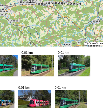
(C) OpenStreetMa
0,01 km
0,01 km
0,01 km
0,01 km