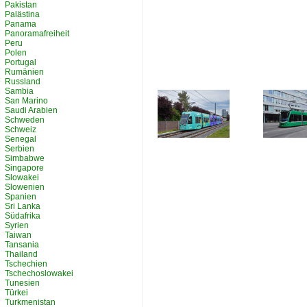
Pakistan
Palästina
Panama
Panoramafreiheit
Peru
Polen
Portugal
Rumänien
Russland
Sambia
San Marino
Saudi Arabien
Schweden
Schweiz
Senegal
Serbien
Simbabwe
Singapore
Slowakei
Slowenien
Spanien
Sri Lanka
Südafrika
Syrien
Taiwan
Tansania
Thailand
Tschechien
Tschechoslowakei
Tunesien
Türkei
Turkmenistan