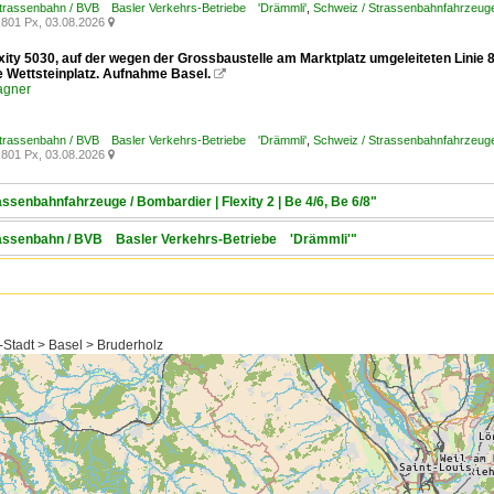
Strassenbahn / BVB Basler Verkehrs-Betriebe 'Drämmli'
,
Schweiz / Strassenbahnfahrzeuge /
801 Px, 03.08.2026

exity 5030, auf der wegen der Grossbaustelle am Marktplatz umgeleiteten Linie
le Wettsteinplatz. Aufnahme Basel.

agner
Strassenbahn / BVB Basler Verkehrs-Betriebe 'Drämmli'
,
Schweiz / Strassenbahnfahrzeuge /
801 Px, 03.08.2026

assenbahnfahrzeuge / Bombardier | Flexity 2 | Be 4/6, Be 6/8"
trassenbahn / BVB Basler Verkehrs-Betriebe 'Drämmli'"
-Stadt > Basel > Bruderholz