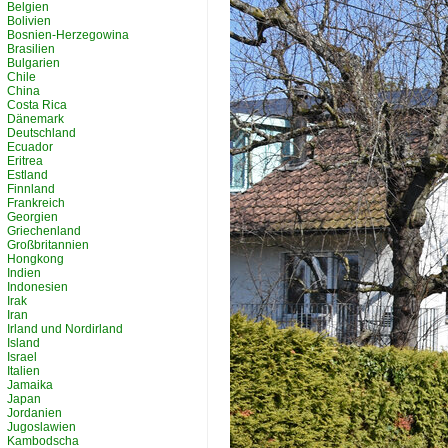
Belgien
Bolivien
Bosnien-Herzegowina
Brasilien
Bulgarien
Chile
China
Costa Rica
Dänemark
Deutschland
Ecuador
Eritrea
Estland
Finnland
Frankreich
Georgien
Griechenland
Großbritannien
Hongkong
Indien
Indonesien
Irak
Iran
Irland und Nordirland
Island
Israel
Italien
Jamaika
Japan
Jordanien
Jugoslawien
Kambodscha