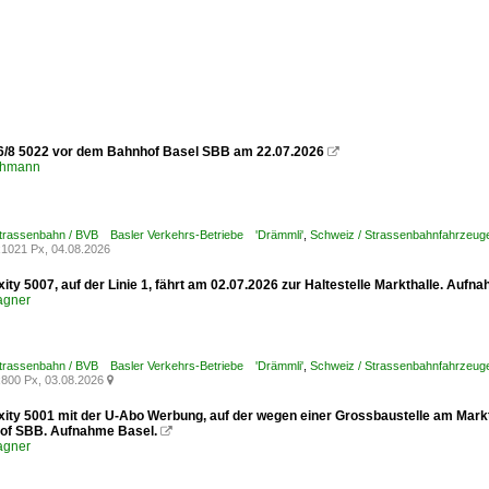
6/8 5022 vor dem Bahnhof Basel SBB am 22.07.2026

chmann
Strassenbahn / BVB Basler Verkehrs-Betriebe 'Drämmli'
,
Schweiz / Strassenbahnfahrzeuge /
1021 Px, 04.08.2026
xity 5007, auf der Linie 1, fährt am 02.07.2026 zur Haltestelle Markthalle. Aufn
agner
Strassenbahn / BVB Basler Verkehrs-Betriebe 'Drämmli'
,
Schweiz / Strassenbahnfahrzeuge /
800 Px, 03.08.2026

xity 5001 mit der U-Abo Werbung, auf der wegen einer Grossbaustelle am Marktp
of SBB. Aufnahme Basel.

agner