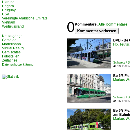
Ukraine
Ungarn
Uruguay
USA
Vereinigte Arabische Emirate
0
Vietnam
Kommentare,
Alle Kommentare
Weißrussland
Kommentar verfassen
Neuzugänge
Gemälde
BVB - Be 
Modellbahn
Hp. Teuts
Virtual Reality
Gemischtes
Fotostellen
Zeitachse
Schweiz / 
Datenschutzerklärung
19
1500x

Be 6/8 Fle
Markus W
Schweiz / 
16
1200x

Be 6/8 Fle
am Bahnh
Markus W