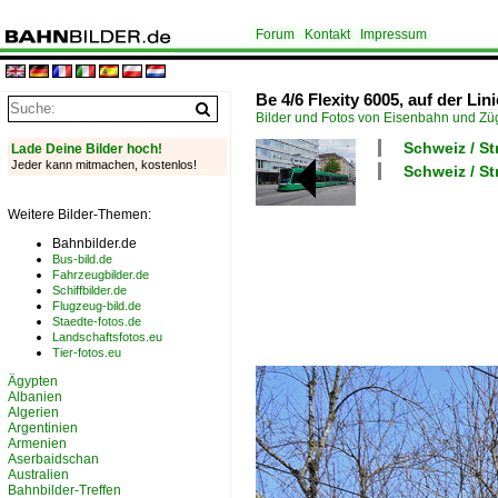
Forum
Kontakt
Impressum
Be 4/6 Flexity 6005, auf der Lin
Bilder und Fotos von Eisenbahn und Z
Schweiz / St
Lade Deine Bilder hoch!
Jeder kann mitmachen, kostenlos!
Schweiz / S
Weitere Bilder-Themen:
Bahnbilder.de
Bus-bild.de
Fahrzeugbilder.de
Schiffbilder.de
Flugzeug-bild.de
Staedte-fotos.de
Landschaftsfotos.eu
Tier-fotos.eu
Ägypten
Albanien
Algerien
Argentinien
Armenien
Aserbaidschan
Australien
Bahnbilder-Treffen