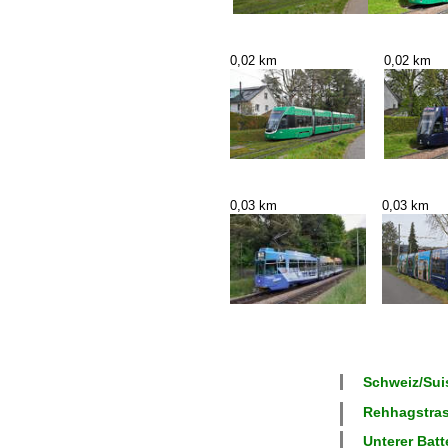
0,02 km
0,02 km
0,03 km
0,03 km
Schweiz/Suis
Rehhagstrass
Unterer Batt