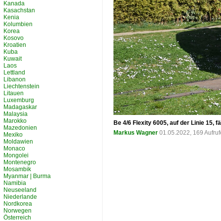
Kanada
Kasachstan
Kenia
Kolumbien
Korea
Kosovo
Kroatien
Kuba
Kuwait
Laos
Lettland
Libanon
Liechtenstein
Litauen
Luxemburg
Madagaskar
Malaysia
Marokko
Be 4/6 Flexity 6005, auf der Linie 15
Mazedonien
Markus Wagner
01.05.2022, 169 Aufru
Mexiko
Moldawien
Monaco
Mongolei
Montenegro
Mosambik
Myanmar | Burma
Namibia
Neuseeland
Niederlande
Nordkorea
Norwegen
Österreich