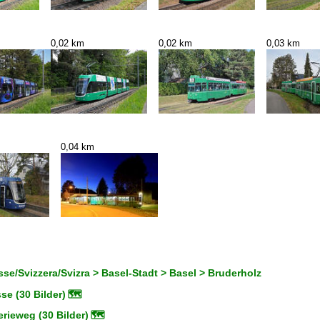
0,02 km
0,02 km
0,03 km
0,04 km
se/Svizzera/Svizra > Basel-Stadt > Basel > Bruderholz
e (30 Bilder)
🗺
erieweg (30 Bilder)
🗺