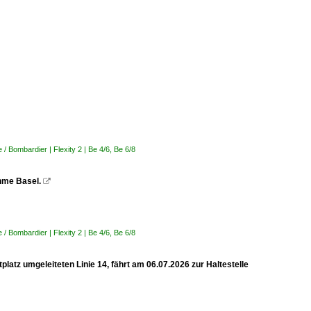
 Bombardier | Flexity 2 | Be 4/6, Be 6/8
ahme Basel.

 Bombardier | Flexity 2 | Be 4/6, Be 6/8
latz umgeleiteten Linie 14, fährt am 06.07.2026 zur Haltestelle