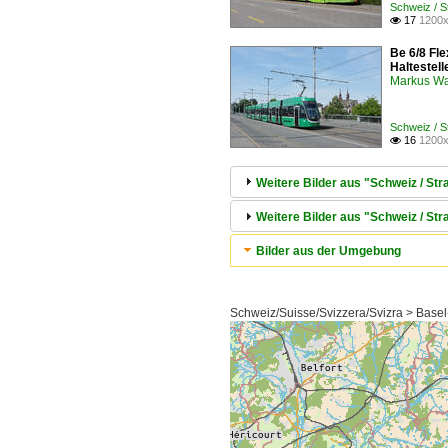
Schweiz / 
17
1200x

Be 6/8 Fl
Haltestel
Markus W
Schweiz / 
16
1200x

Weitere Bilder aus "Schweiz / Str
Weitere Bilder aus "Schweiz / S
Bilder aus der Umgebung
Schweiz/Suisse/Svizzera/Svizra > Basel