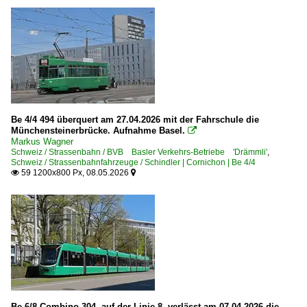
Be 4/4 494 überquert am 27.04.2026 mit der Fahrschule die
Münchensteinerbrücke. Aufnahme Basel.

Markus Wagner
Schweiz / Strassenbahn / BVB Basler Verkehrs-Betriebe 'Drämmli'
,
Schweiz / Strassenbahnfahrzeuge / Schindler | Cornichon | Be 4/4
59 1200x800 Px, 08.05.2026


Be 6/8 Combino 304, auf der Linie 8, verlässt am 07.04.2026 die