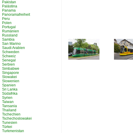
Pakistan
Palästina
Panama
Panoramafreiheit
Peru
Polen
Portugal
Rumänien
Russland
Sambia
San Marino
Saudi Arabien
Schweden
Schweiz
Senegal
Serbien
Simbabwe
Singapore
Slowakei
Slowenien
Spanien
Sri Lanka
Südafrika
Syrien
Taiwan
Tansania
Thailand
Tschechien
Tschechoslowakei
Tunesien
Türkei
Turkmenistan