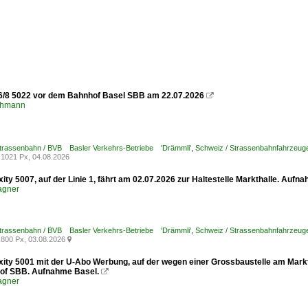
6/8 5022 vor dem Bahnhof Basel SBB am 22.07.2026

chmann
Strassenbahn / BVB Basler Verkehrs-Betriebe 'Drämmli'
,
Schweiz / Strassenbahnfahrzeuge /
1021 Px, 04.08.2026
xity 5007, auf der Linie 1, fährt am 02.07.2026 zur Haltestelle Markthalle. Aufn
agner
Strassenbahn / BVB Basler Verkehrs-Betriebe 'Drämmli'
,
Schweiz / Strassenbahnfahrzeuge /
800 Px, 03.08.2026

xity 5001 mit der U-Abo Werbung, auf der wegen einer Grossbaustelle am Marktp
of SBB. Aufnahme Basel.

agner