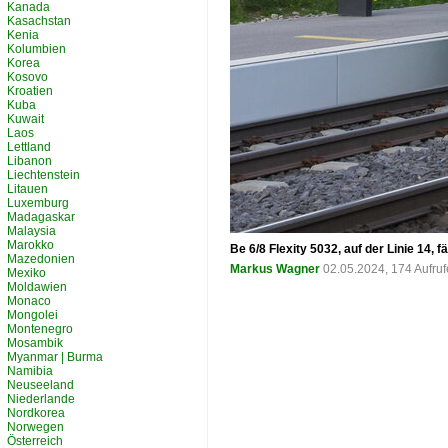
Kanada
Kasachstan
Kenia
Kolumbien
Korea
Kosovo
Kroatien
Kuba
Kuwait
Laos
Lettland
Libanon
Liechtenstein
Litauen
Luxemburg
Madagaskar
Malaysia
Marokko
Be 6/8 Flexity 5032, auf der Linie 14,
Mazedonien
Markus Wagner
02.05.2024, 174 Aufru
Mexiko
Moldawien
Monaco
Mongolei
Montenegro
Mosambik
Myanmar | Burma
Namibia
Neuseeland
Niederlande
Nordkorea
Norwegen
Österreich