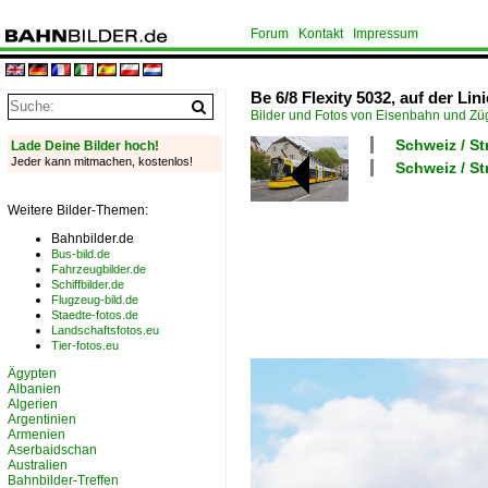
Forum
Kontakt
Impressum
Be 6/8 Flexity 5032, auf der Lin
Bilder und Fotos von Eisenbahn und Z
Schweiz / St
Lade Deine Bilder hoch!
Jeder kann mitmachen, kostenlos!
Schweiz / S
Weitere Bilder-Themen:
Bahnbilder.de
Bus-bild.de
Fahrzeugbilder.de
Schiffbilder.de
Flugzeug-bild.de
Staedte-fotos.de
Landschaftsfotos.eu
Tier-fotos.eu
Ägypten
Albanien
Algerien
Argentinien
Armenien
Aserbaidschan
Australien
Bahnbilder-Treffen