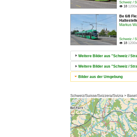
Schweiz / 
18
1200x

Be 6/8 Fl
Haltestel
Markus W
Schweiz / 
18
1200x

Weitere Bilder aus "Schweiz / Str
Weitere Bilder aus "Schweiz / S
Bilder aus der Umgebung
Schweiz/Suisse/Svizzera/Svizra > Basel-