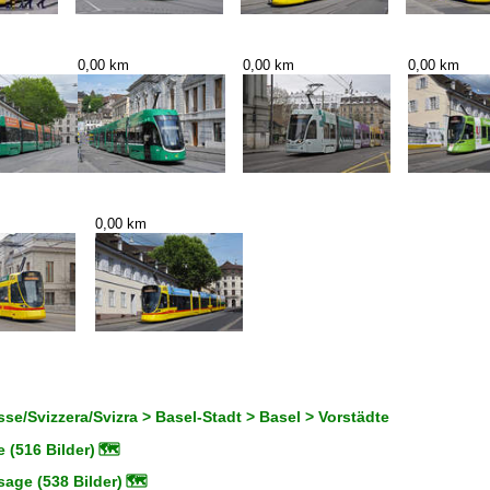
0,00 km
0,00 km
0,00 km
0,00 km
se/Svizzera/Svizra > Basel-Stadt > Basel > Vorstädte
 (516 Bilder)
🗺
age (538 Bilder)
🗺