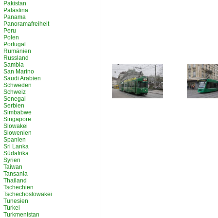
Pakistan
Palästina
Panama
Panoramafreiheit
Peru
Polen
Portugal
Rumänien
Russland
Sambia
San Marino
Saudi Arabien
Schweden
Schweiz
Senegal
Serbien
Simbabwe
Singapore
Slowakei
Slowenien
Spanien
Sri Lanka
Südafrika
Syrien
Taiwan
Tansania
Thailand
Tschechien
Tschechoslowakei
Tunesien
Türkei
Turkmenistan