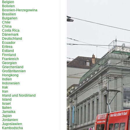
Belgien
Bolivien
Bosnien-Herzegowina
Brasilien
Bulgarien
Chile
China
Costa Rica
Dänemark
Deutschland
Ecuador
Eritrea
Estland
Finnland
Frankreich
Georgien
Griechenland
Großbritannien
Hongkong
Indien
Indonesien
Irak
Iran
Irland und Nordirland
Island
Israel
Italien
Jamaika
Japan
Jordanien
Jugoslawien
Kambodscha