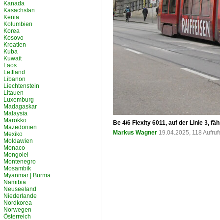
Kanada
Kasachstan
Kenia
Kolumbien
Korea
Kosovo
Kroatien
Kuba
Kuwait
Laos
Lettland
Libanon
Liechtenstein
Litauen
Luxemburg
Madagaskar
Malaysia
Marokko
Be 4/6 Flexity 6011, auf der Linie 3, 
Mazedonien
Markus Wagner
19.04.2025, 118 Aufru
Mexiko
Moldawien
Monaco
Mongolei
Montenegro
Mosambik
Myanmar | Burma
Namibia
Neuseeland
Niederlande
Nordkorea
Norwegen
Österreich