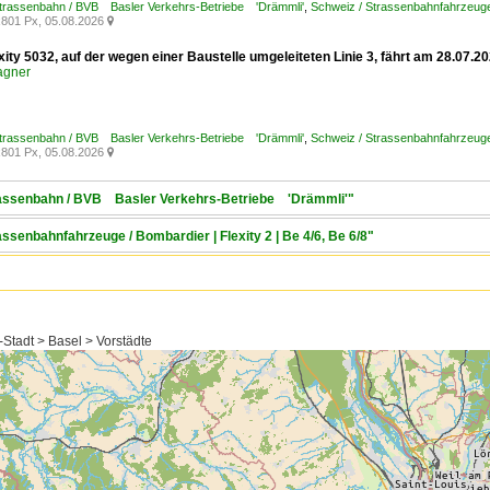
Strassenbahn / BVB Basler Verkehrs-Betriebe 'Drämmli'
,
Schweiz / Strassenbahnfahrzeuge
801 Px, 05.08.2026

xity 5032, auf der wegen einer Baustelle umgeleiteten Linie 3, fährt am 28.07
agner
Strassenbahn / BVB Basler Verkehrs-Betriebe 'Drämmli'
,
Schweiz / Strassenbahnfahrzeuge /
801 Px, 05.08.2026

trassenbahn / BVB Basler Verkehrs-Betriebe 'Drämmli'"
assenbahnfahrzeuge / Bombardier | Flexity 2 | Be 4/6, Be 6/8"
Stadt > Basel > Vorstädte