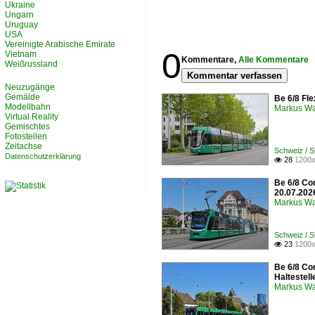
Ukraine
Ungarn
Uruguay
USA
Vereinigte Arabische Emirate
0
Vietnam
Kommentare,
Alle Kommentare
Weißrussland
Kommentar verfassen
Neuzugänge
Gemälde
Be 6/8 Fle
Modellbahn
Markus W
Virtual Reality
Gemischtes
Fotostellen
Zeitachse
Schweiz / 
Datenschutzerklärung
28
1200x

Be 6/8 Co
20.07.202
Markus W
Schweiz / 
23
1200x

Be 6/8 Co
Haltestel
Markus W