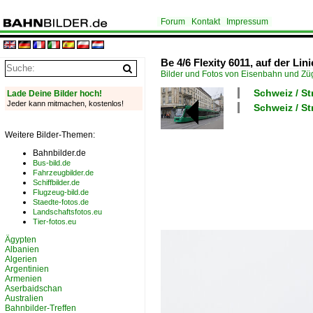
Forum
Kontakt
Impressum
Be 4/6 Flexity 6011, auf der Li
Bilder und Fotos von Eisenbahn und Z
Schweiz / S
Lade Deine Bilder hoch!
Jeder kann mitmachen, kostenlos!
Schweiz / St
Weitere Bilder-Themen:
Bahnbilder.de
Bus-bild.de
Fahrzeugbilder.de
Schiffbilder.de
Flugzeug-bild.de
Staedte-fotos.de
Landschaftsfotos.eu
Tier-fotos.eu
Ägypten
Albanien
Algerien
Argentinien
Armenien
Aserbaidschan
Australien
Bahnbilder-Treffen