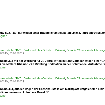
xity 5027, auf der wegen einer Baustelle umgeleiteten Linie 3, fährt am 04.05.
agner
Strassenbahn / BVB Basler Verkehrs-Betriebe 'Drämmli'
,
Schweiz / Strassenbahnfahrzeuge /
800 Px, 05.08.2026

mbino 323 mit der Werbung für 20 Jahre Tattoo in Basel, auf der wegen einer G
6 die Mittlere Rheinbrücke Richtung Endstation an der Schifflände. Aufnahme B
agner
Strassenbahn / BVB Basler Verkehrs-Betriebe 'Drämmli'
,
Schweiz / Strassenbahnfahrzeuge
801 Px, 05.08.2026

mbino 304, auf der wegen der Grossbaustelle am Marktplatz umgeleiteten Linie
le Kunstmuseum. Aufnahme Basel.

agner