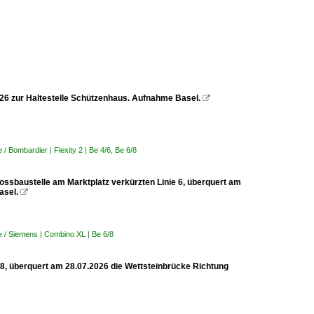
2026 zur Haltestelle Schützenhaus. Aufnahme Basel.

 Bombardier | Flexity 2 | Be 4/6, Be 6/8
rossbaustelle am Marktplatz verkürzten Linie 6, überquert am
asel.

 / Siemens | Combino XL | Be 6/8
 8, überquert am 28.07.2026 die Wettsteinbrücke Richtung