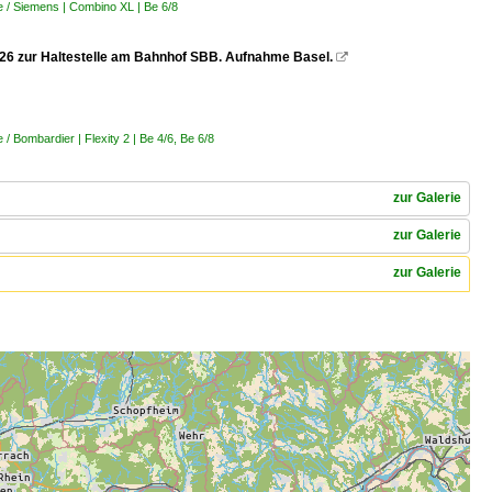
 / Siemens | Combino XL | Be 6/8
.2026 zur Haltestelle am Bahnhof SBB. Aufnahme Basel.

 Bombardier | Flexity 2 | Be 4/6, Be 6/8
zur Galerie
zur Galerie
zur Galerie