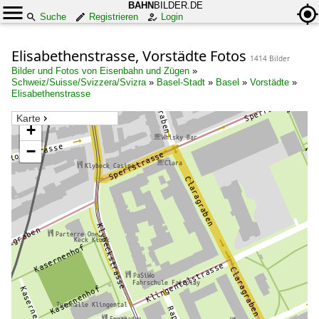
BAHN
BILDER.DE
Suche
Registrieren
Login
Elisabethenstrasse, Vorstädte Fotos
1414 Bilder
Bilder und Fotos von Eisenbahn und Zügen
»
Schweiz/Suisse/Svizzera/Svizra
»
Basel-Stadt
»
Basel
»
Vorstädte
»
Elisabethenstrasse
Karte
+
−