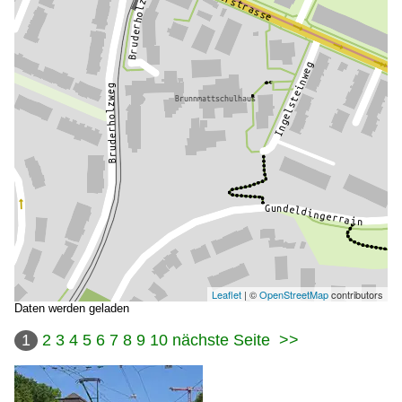
Leaflet
| ©
OpenStreetMap
contributors
Daten werden geladen
1
2
3
4
5
6
7
8
9
10
nächste Seite
>>