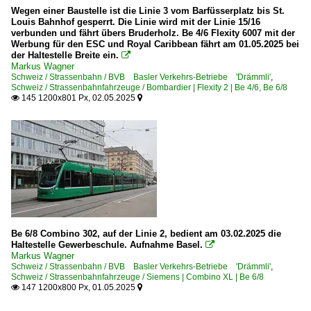
Wegen einer Baustelle ist die Linie 3 vom Barfüsserplatz bis St.
Louis Bahnhof gesperrt. Die Linie wird mit der Linie 15/16
verbunden und fährt übers Bruderholz. Be 4/6 Flexity 6007 mit der
Werbung für den ESC und Royal Caribbean fährt am 01.05.2025 bei
der Haltestelle Breite ein.

Markus Wagner
Schweiz / Strassenbahn / BVB Basler Verkehrs-Betriebe 'Drämmli'
,
Schweiz / Strassenbahnfahrzeuge / Bombardier | Flexity 2 | Be 4/6, Be 6/8
145 1200x801 Px, 02.05.2025


Be 6/8 Combino 302, auf der Linie 2, bedient am 03.02.2025 die
Haltestelle Gewerbeschule. Aufnahme Basel.

Markus Wagner
Schweiz / Strassenbahn / BVB Basler Verkehrs-Betriebe 'Drämmli'
,
Schweiz / Strassenbahnfahrzeuge / Siemens | Combino XL | Be 6/8
147 1200x800 Px, 01.05.2025

