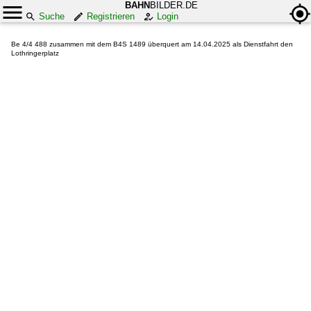
BAHN
BILDER.DE
Suche
Registrieren
Login
Be 4/4 488 zusammen mit dem B4S 1489 überquert am 14.04.2025 als Dienstfahrt den
Lothringerplatz