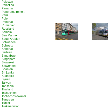
Pakistan
Palästina
Panama
Panoramafreiheit
Peru
Polen
Portugal
Rumänien
Russland
Sambia
San Marino
Saudi Arabien
Schweden
Schweiz
Senegal
Serbien
Simbabwe
Singapore
Slowakei
Slowenien
Spanien
Sri Lanka
Südafrika
Syrien
Taiwan
Tansania
Thailand
Tschechien
Tschechoslowakei
Tunesien
Türkei
Turkmenistan