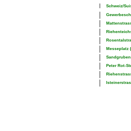
Schweiz/Suis
Gewerbeschu
Mattenstrass
Riehenteichs
Rosentalstra
Messeplatz (
Sandgrubens
Peter Rot-St
Riehenstrass
Isteinerstras