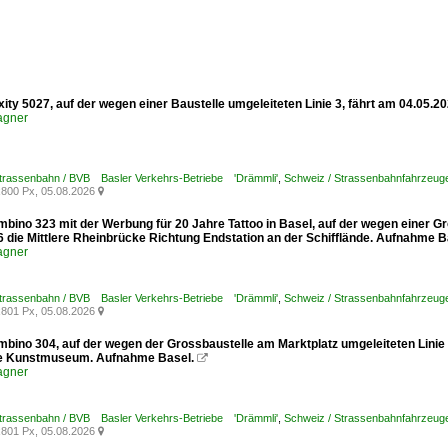
xity 5027, auf der wegen einer Baustelle umgeleiteten Linie 3, fährt am 04.05.
agner
Strassenbahn / BVB Basler Verkehrs-Betriebe 'Drämmli'
,
Schweiz / Strassenbahnfahrzeuge /
800 Px, 05.08.2026

mbino 323 mit der Werbung für 20 Jahre Tattoo in Basel, auf der wegen einer G
6 die Mittlere Rheinbrücke Richtung Endstation an der Schifflände. Aufnahme B
agner
Strassenbahn / BVB Basler Verkehrs-Betriebe 'Drämmli'
,
Schweiz / Strassenbahnfahrzeuge
801 Px, 05.08.2026

mbino 304, auf der wegen der Grossbaustelle am Marktplatz umgeleiteten Linie
le Kunstmuseum. Aufnahme Basel.

agner
Strassenbahn / BVB Basler Verkehrs-Betriebe 'Drämmli'
,
Schweiz / Strassenbahnfahrzeuge
801 Px, 05.08.2026
