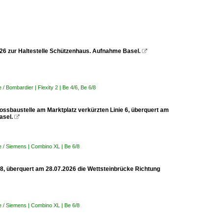
2026 zur Haltestelle Schützenhaus. Aufnahme Basel.

 Bombardier | Flexity 2 | Be 4/6, Be 6/8
rossbaustelle am Marktplatz verkürzten Linie 6, überquert am
asel.

 / Siemens | Combino XL | Be 6/8
 8, überquert am 28.07.2026 die Wettsteinbrücke Richtung
 / Siemens | Combino XL | Be 6/8