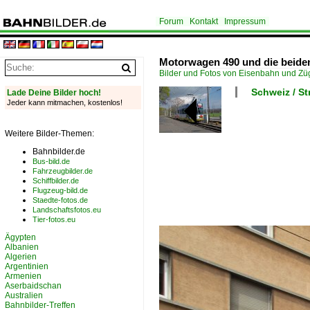
Forum
Kontakt
Impressum
Motorwagen 490 und die beiden 
Bilder und Fotos von Eisenbahn und Z
Schweiz / S
Lade Deine Bilder hoch!
Jeder kann mitmachen, kostenlos!
Weitere Bilder-Themen:
Bahnbilder.de
Bus-bild.de
Fahrzeugbilder.de
Schiffbilder.de
Flugzeug-bild.de
Staedte-fotos.de
Landschaftsfotos.eu
Tier-fotos.eu
Ägypten
Albanien
Algerien
Argentinien
Armenien
Aserbaidschan
Australien
Bahnbilder-Treffen