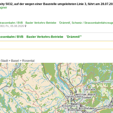
xity 5032, auf der wegen einer Baustelle umgeleiteten Linie 3, fährt am 28.07
agner
Strassenbahn / BVB Basler Verkehrs-Betriebe 'Drämmli'
,
Schweiz / Strassenbahnfahrzeuge /
801 Px, 05.08.2026

trassenbahn / BVB Basler Verkehrs-Betriebe 'Drämmli'"
-Stadt > Basel > Rosental