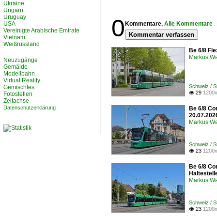
Ukraine
Ungarn
Uruguay
0
USA
Kommentare,
Alle Kommentare
Vereinigte Arabische Emirate
Kommentar verfassen
Vietnam
Weißrussland
Be 6/8 Fle
Markus W
Neuzugänge
Gemälde
Modellbahn
Virtual Reality
Schweiz / 
Gemischtes
29
1200x

Fotostellen
Zeitachse
Datenschutzerklärung
Be 6/8 Co
20.07.202
Markus W
Schweiz / 
23
1200x

Be 6/8 Co
Haltestel
Markus W
Schweiz / 
23
1200x
