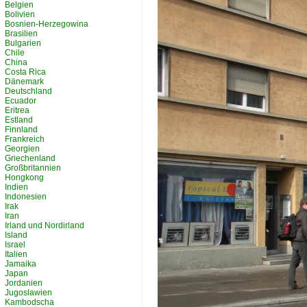
Belgien
Bolivien
Bosnien-Herzegowina
Brasilien
Bulgarien
Chile
China
Costa Rica
Dänemark
Deutschland
Ecuador
Eritrea
Estland
Finnland
Frankreich
Georgien
Griechenland
Großbritannien
Hongkong
Indien
Indonesien
Irak
Iran
Irland und Nordirland
Island
Israel
Italien
Jamaika
Japan
Jordanien
Jugoslawien
Kambodscha