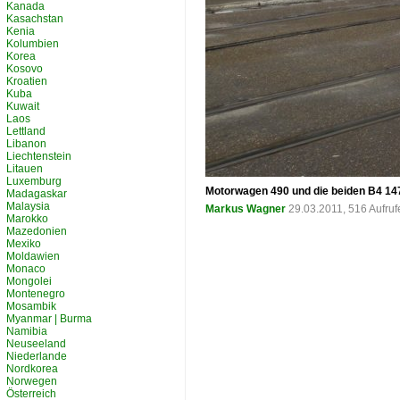
Kanada
Kasachstan
Kenia
Kolumbien
Korea
Kosovo
Kroatien
Kuba
Kuwait
Laos
Lettland
Libanon
Liechtenstein
Litauen
Luxemburg
Motorwagen 490 und die beiden B4 147
Madagaskar
Malaysia
Markus Wagner
29.03.2011, 516 Aufru
Marokko
Mazedonien
Mexiko
Moldawien
Monaco
Mongolei
Montenegro
Mosambik
Myanmar | Burma
Namibia
Neuseeland
Niederlande
Nordkorea
Norwegen
Österreich