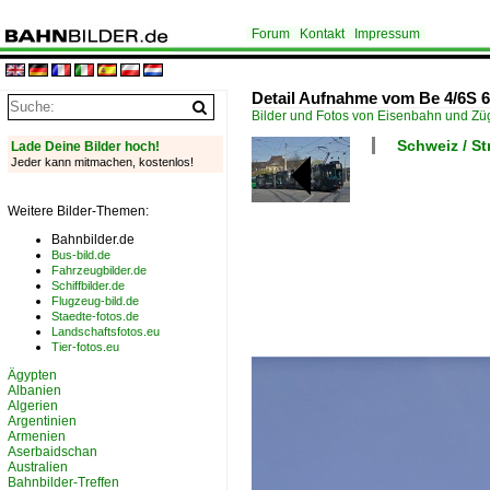
Forum
Kontakt
Impressum
Detail Aufnahme vom Be 4/6S 
Bilder und Fotos von Eisenbahn und Z
Schweiz / S
Lade Deine Bilder hoch!
Jeder kann mitmachen, kostenlos!
Weitere Bilder-Themen:
Bahnbilder.de
Bus-bild.de
Fahrzeugbilder.de
Schiffbilder.de
Flugzeug-bild.de
Staedte-fotos.de
Landschaftsfotos.eu
Tier-fotos.eu
Ägypten
Albanien
Algerien
Argentinien
Armenien
Aserbaidschan
Australien
Bahnbilder-Treffen