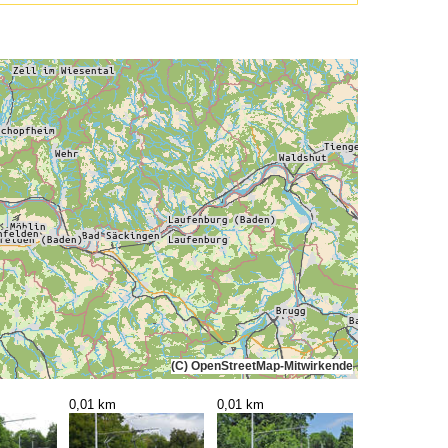
(C) OpenStreetMap-Mitwirkende
0,01 km
0,01 km