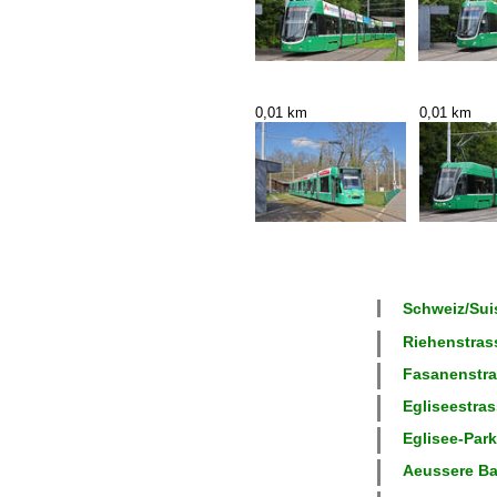
0,01 km
0,01 km
Schweiz/Suis
Riehenstrass
Fasanenstras
Egliseestras
Eglisee-Park
Aeussere Bas