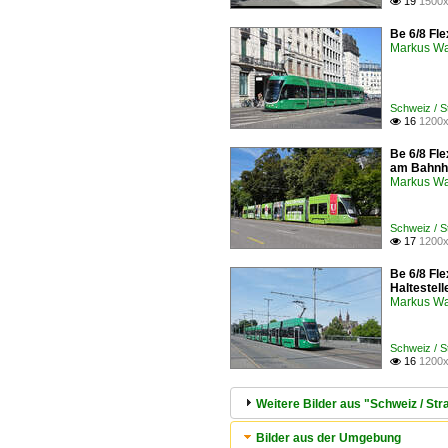
19
1500x

Be 6/8 Fle
Markus W
Schweiz / 
16
1200x

Be 6/8 Fle
am Bahnh
Markus W
Schweiz / 
17
1200x

Be 6/8 Fl
Haltestel
Markus W
Schweiz / 
16
1200x

Weitere Bilder aus "Schweiz / S
Bilder aus der Umgebung