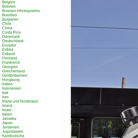
Belgien
Bolivien
Bosnien-Herzegowina
Brasilien
Bulgarien
Chile
China
Costa Rica
Dänemark
Deutschland
Ecuador
Eritrea
Estland
Finnland
Frankreich
Georgien
Griechenland
Großbritannien
Hongkong
Indien
Indonesien
Irak
Iran
Irland und Nordirland
Island
Israel
Italien
Jamaika
Japan
Jordanien
Jugoslawien
Kambodscha