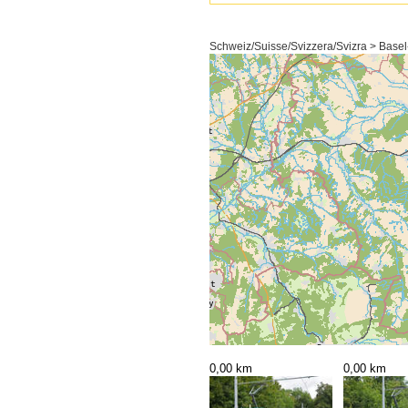
Schweiz/Suisse/Svizzera/Svizra > Basel
0,00 km
0,00 km