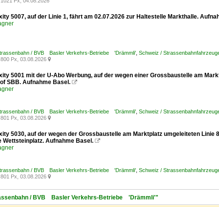
1021 Px, 04.08.2026
xity 5007, auf der Linie 1, fährt am 02.07.2026 zur Haltestelle Markthalle. Aufn
agner
Strassenbahn / BVB Basler Verkehrs-Betriebe 'Drämmli'
,
Schweiz / Strassenbahnfahrzeuge /
800 Px, 03.08.2026

xity 5001 mit der U-Abo Werbung, auf der wegen einer Grossbaustelle am Marktp
of SBB. Aufnahme Basel.

agner
Strassenbahn / BVB Basler Verkehrs-Betriebe 'Drämmli'
,
Schweiz / Strassenbahnfahrzeuge /
801 Px, 03.08.2026

exity 5030, auf der wegen der Grossbaustelle am Marktplatz umgeleiteten Linie
le Wettsteinplatz. Aufnahme Basel.

agner
Strassenbahn / BVB Basler Verkehrs-Betriebe 'Drämmli'
,
Schweiz / Strassenbahnfahrzeuge /
801 Px, 03.08.2026

trassenbahn / BVB Basler Verkehrs-Betriebe 'Drämmli'"