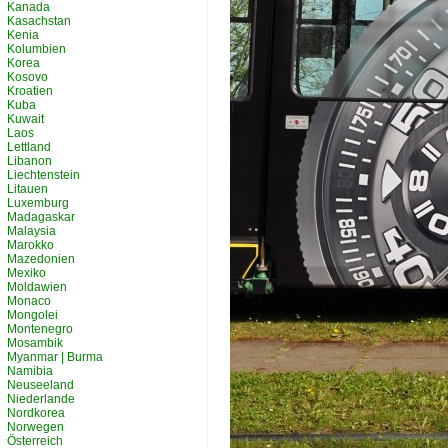
Kanada
Kasachstan
Kenia
Kolumbien
Korea
Kosovo
Kroatien
Kuba
Kuwait
Laos
Lettland
Libanon
Liechtenstein
Litauen
Luxemburg
Madagaskar
Malaysia
Marokko
Mazedonien
Mexiko
Moldawien
Monaco
Mongolei
Montenegro
Mosambik
Myanmar | Burma
Namibia
Neuseeland
Niederlande
Nordkorea
Norwegen
Österreich