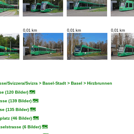
0,01 km
0,01 km
0,01 km
se/Svizzera/Svizra > Basel-Stadt > Basel > Hirzbrunnen
e (120 Bilder)
🗺
se (139 Bilder)
🗺
se (135 Bilder)
🗺
platz (46 Bilder)
🗺
elstrasse (6 Bilder)
🗺