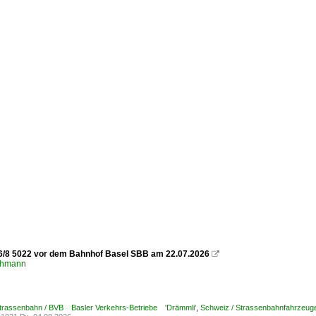
6/8 5022 vor dem Bahnhof Basel SBB am 22.07.2026

chmann
Strassenbahn / BVB Basler Verkehrs-Betriebe 'Drämmli'
,
Schweiz / Strassenbahnfahrzeuge /