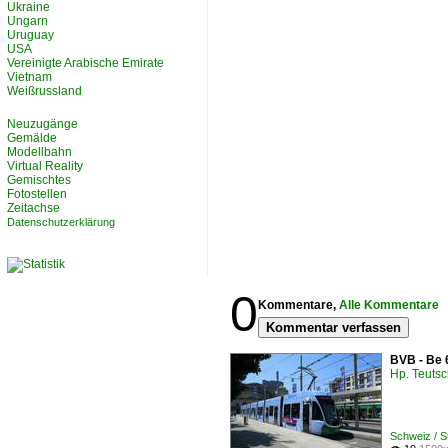
Ukraine
Ungarn
Uruguay
USA
Vereinigte Arabische Emirate
Vietnam
Weißrussland
Neuzugänge
Gemälde
Modellbahn
Virtual Reality
Gemischtes
Fotostellen
Zeitachse
Datenschutzerklärung
0
Kommentare,
Alle Kommentare
Kommentar verfassen
BVB - Be 
Hp. Teuts
Schweiz / 