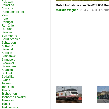
Pakistan
Palästina
Detail Aufnahme vom Be 4/6S 666 Bo
Panama
Markus Wagner
03.04.2014, 361 Aufru
Panoramafreiheit
Peru
Polen
Portugal
Rumänien
Russland
Sambia
San Marino
Saudi Arabien
Schweden
Schweiz
Senegal
Serbien
Simbabwe
Singapore
Slowakei
Slowenien
Spanien
Sri Lanka
Südafrika
Syrien
Taiwan
Tansania
Thailand
Tschechien
Tschechoslowakei
Tunesien
Türkei
Turkmenistan