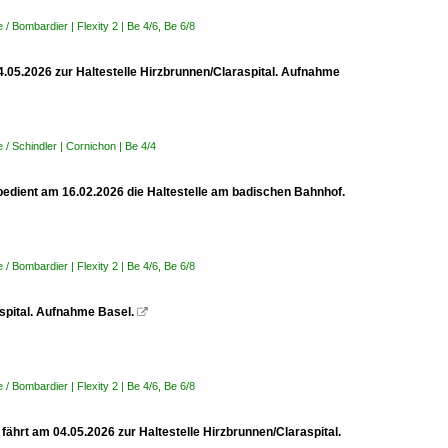
 Bombardier | Flexity 2 | Be 4/6, Be 6/8
04.05.2026 zur Haltestelle Hirzbrunnen/Claraspital. Aufnahme
/ Schindler | Cornichon | Be 4/4
, bedient am 16.02.2026 die Haltestelle am badischen Bahnhof.
 Bombardier | Flexity 2 | Be 4/6, Be 6/8
aspital. Aufnahme Basel.

 Bombardier | Flexity 2 | Be 4/6, Be 6/8
fährt am 04.05.2026 zur Haltestelle Hirzbrunnen/Claraspital.