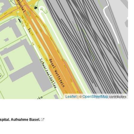
Leaflet
OpenStreetMap
| ©
contributors
aspital. Aufnahme Basel.
