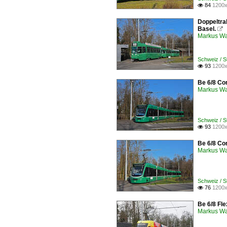
84
1200x

Doppeltra
Basel.

Markus W
Schweiz / 
93
1200x

Be 6/8 Com
Markus W
Schweiz / 
93
1200x

Be 6/8 Com
Markus W
Schweiz / 
76
1200x

Be 6/8 Fle
Markus W