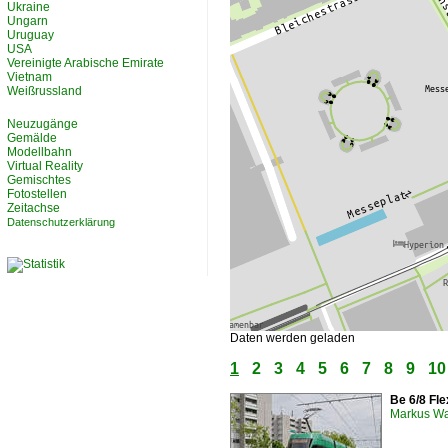
Ukraine
Ungarn
Uruguay
USA
Vereinigte Arabische Emirate
Vietnam
Weißrussland
Neuzugänge
Gemälde
Modellbahn
Virtual Reality
Gemischtes
Fotostellen
Zeitachse
Datenschutzerklärung
Daten werden geladen
1
2
3
4
5
6
7
8
9
10
Be 6/8 Fle
Markus W