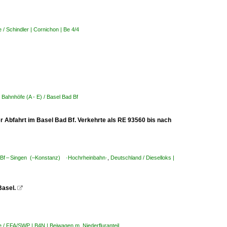
/ Schindler | Cornichon | Be 4/4
 Bahnhöfe (A - E) / Basel Bad Bf
r Abfahrt im Basel Bad Bf. Verkehrte als RE 93560 bis nach
. Bf – Singen (–Konstanz) ·Hochrheinbahn·
,
Deutschland / Dieselloks |
Basel.

/ FFA/SWP | B4N | Beiwagen m. Niederfluranteil