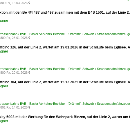
800 Px, 13.03.2026

ktion, mit den Be 4/4 487 und 497 zusammen mit dem B4S 1501, auf der Linie 2,
agner
Strassenbahn / BVB Basler Verkehrs-Betriebe 'Drämmli'
,
Schweiz / Strassenbahnfahrzeuge 
800 Px, 28.01.2026

bino 326, auf der Linie 2, wartet am 19.01.2026 in der Schlaufe beim Eglisee.
agner
Strassenbahn / BVB Basler Verkehrs-Betriebe 'Drämmli'
,
Schweiz / Strassenbahnfahrzeuge
800 Px, 20.01.2026

bino 304, auf der Linie 2, wartet am 15.12.2025 in der Schlaufe beim Eglisee.
agner
Strassenbahn / BVB Basler Verkehrs-Betriebe 'Drämmli'
,
Schweiz / Strassenbahnfahrzeuge
801 Px, 14.01.2026

xity 5003 mit der Werbung für den Wohnpark Binzen, auf der Linie 2, wartet am
agner