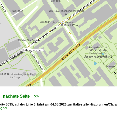
nächste Seite
>>
xity 5035, auf der Linie 6, fährt am 04.05.2026 zur Haltestelle Hirzbrunnen/Clar
agner