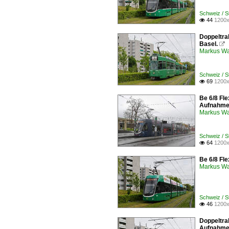
Schweiz / 
44
1200x

Doppeltrak
Basel.

Markus W
Schweiz / 
69
1200x

Be 6/8 Fle
Aufnahme
Markus W
Schweiz / 
64
1200x

Be 6/8 Fle
Markus W
Schweiz / 
46
1200x

Doppeltrak
Aufnahme