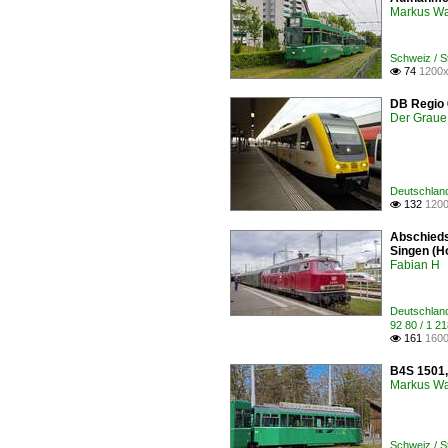
Markus W
Schweiz / 
74
1200x

DB Regio 
Der Graue
Deutschlan
132
1200

Abschieds
Singen (Ho
Fabian H
Deutschland
92 80 / 1 
161
1600

B4S 1501, 
Markus W
Schweiz / 