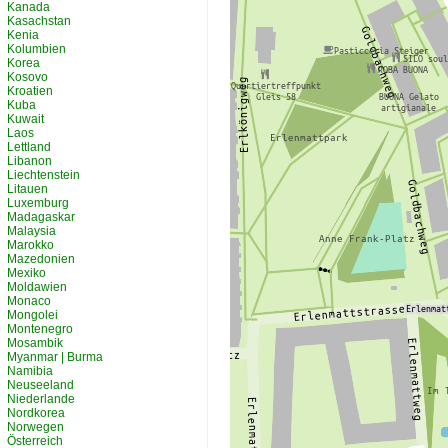
Kanada
Kasachstan
Kenia
Kolumbien
Korea
Kosovo
Kroatien
Kuba
Kuwait
Laos
Lettland
Libanon
Liechtenstein
Litauen
Luxemburg
Madagaskar
Malaysia
Marokko
Mazedonien
Mexiko
Moldawien
Monaco
Mongolei
Montenegro
Mosambik
Myanmar | Burma
Namibia
Neuseeland
Niederlande
Nordkorea
Norwegen
Österreich