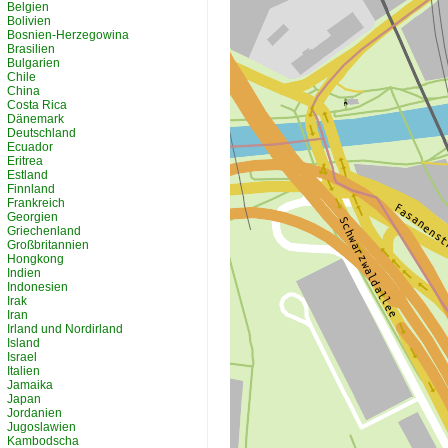
Belgien
Bolivien
Bosnien-Herzegowina
Brasilien
Bulgarien
Chile
China
Costa Rica
Dänemark
Deutschland
Ecuador
Eritrea
Estland
Finnland
Frankreich
Georgien
Griechenland
Großbritannien
Hongkong
Indien
Indonesien
Irak
Iran
Irland und Nordirland
Island
Israel
Italien
Jamaika
Japan
Jordanien
Jugoslawien
Kambodscha