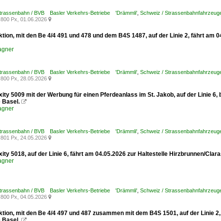
Strassenbahn / BVB Basler Verkehrs-Betriebe 'Drämmli'
,
Schweiz / Strassenbahnfahrzeuge /
800 Px, 01.06.2026

tion, mit den Be 4/4 491 und 478 und dem B4S 1487, auf der Linie 2, fährt am 
agner
Strassenbahn / BVB Basler Verkehrs-Betriebe 'Drämmli'
,
Schweiz / Strassenbahnfahrzeuge 
800 Px, 28.05.2026

xity 5009 mit der Werbung für einen Pferdeanlass im St. Jakob, auf der Linie 6
 Basel.

agner
Strassenbahn / BVB Basler Verkehrs-Betriebe 'Drämmli'
,
Schweiz / Strassenbahnfahrzeuge /
801 Px, 24.05.2026

xity 5018, auf der Linie 6, fährt am 04.05.2026 zur Haltestelle Hirzbrunnen/Clar
agner
Strassenbahn / BVB Basler Verkehrs-Betriebe 'Drämmli'
,
Schweiz / Strassenbahnfahrzeuge /
800 Px, 04.05.2026

tion, mit den Be 4/4 497 und 487 zusammen mit dem B4S 1501, auf der Linie 2, 
 Basel.
