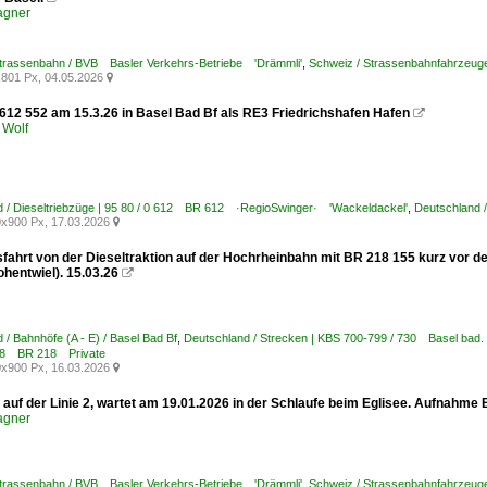
agner
Strassenbahn / BVB Basler Verkehrs-Betriebe 'Drämmli'
,
Schweiz / Strassenbahnfahrzeuge 
801 Px, 04.05.2026

612 552 am 15.3.26 in Basel Bad Bf als RE3 Friedrichshafen Hafen

 Wolf
d / Dieseltriebzüge | 95 80 / 0 612 BR 612 ·RegioSwinger· 'Wackeldackel'
,
Deutschland /
x900 Px, 17.03.2026

fahrt von der Dieseltraktion auf der Hochrheinbahn mit BR 218 155 kurz vor de
hentwiel). 15.03.26

 / Bahnhöfe (A - E) / Basel Bad Bf
,
Deutschland / Strecken | KBS 700-799 / 730 Basel bad
218 BR 218 Private
x900 Px, 16.03.2026

auf der Linie 2, wartet am 19.01.2026 in der Schlaufe beim Eglisee. Aufnahme 
agner
Strassenbahn / BVB Basler Verkehrs-Betriebe 'Drämmli'
,
Schweiz / Strassenbahnfahrzeuge 