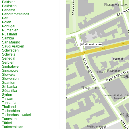
Pakistan
Palästina
Panama
Panoramafreiheit
Peru
Polen
Portugal
Rumänien
Russland
Sambia
San Marino
Saudi Arabien
Schweden
Schweiz
Senegal
Serbien
Simbabwe
Singapore
Slowakei
Slowenien
Spanien
Sri Lanka
Südafrika
Syrien
Taiwan
Tansania
Thailand
Tschechien
Tschechoslowakei
Tunesien
Türkei
Turkmenistan