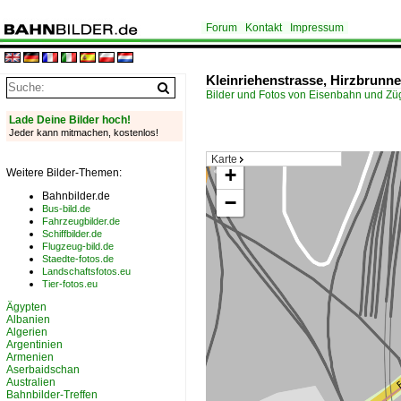
Forum
Kontakt
Impressum
Kleinriehenstrasse, Hirzbrunn
Bilder und Fotos von Eisenbahn und Z
Lade Deine Bilder hoch!
Jeder kann mitmachen, kostenlos!
Karte
+
Weitere Bilder-Themen:
Bahnbilder.de
−
Bus-bild.de
Fahrzeugbilder.de
Schiffbilder.de
Flugzeug-bild.de
Staedte-fotos.de
Landschaftsfotos.eu
Tier-fotos.eu
Ägypten
Albanien
Algerien
Argentinien
Armenien
Aserbaidschan
Australien
Bahnbilder-Treffen