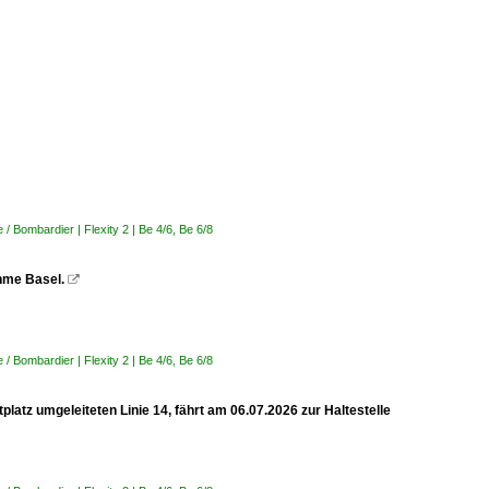
 Bombardier | Flexity 2 | Be 4/6, Be 6/8
ahme Basel.

 Bombardier | Flexity 2 | Be 4/6, Be 6/8
latz umgeleiteten Linie 14, fährt am 06.07.2026 zur Haltestelle