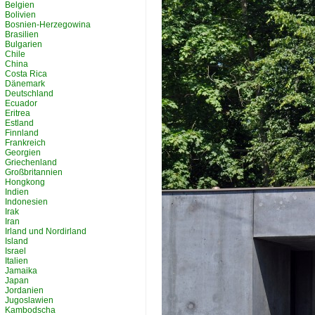
Belgien
Bolivien
Bosnien-Herzegowina
Brasilien
Bulgarien
Chile
China
Costa Rica
Dänemark
Deutschland
Ecuador
Eritrea
Estland
Finnland
Frankreich
Georgien
Griechenland
Großbritannien
Hongkong
Indien
Indonesien
Irak
Iran
Irland und Nordirland
Island
Israel
Italien
Jamaika
Japan
Jordanien
Jugoslawien
Kambodscha