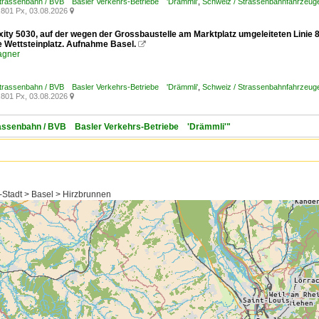
Strassenbahn / BVB Basler Verkehrs-Betriebe 'Drämmli'
,
Schweiz / Strassenbahnfahrzeuge /
801 Px, 03.08.2026

exity 5030, auf der wegen der Grossbaustelle am Marktplatz umgeleiteten Linie
le Wettsteinplatz. Aufnahme Basel.

agner
Strassenbahn / BVB Basler Verkehrs-Betriebe 'Drämmli'
,
Schweiz / Strassenbahnfahrzeuge /
801 Px, 03.08.2026

trassenbahn / BVB Basler Verkehrs-Betriebe 'Drämmli'"
-Stadt > Basel > Hirzbrunnen