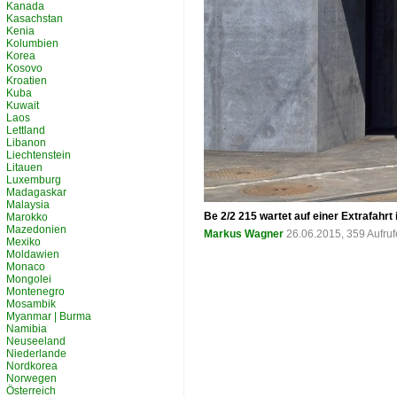
Kanada
Kasachstan
Kenia
Kolumbien
Korea
Kosovo
Kroatien
Kuba
Kuwait
Laos
Lettland
Libanon
Liechtenstein
Litauen
Luxemburg
Madagaskar
Malaysia
Be 2/2 215 wartet auf einer Extrafahr
Marokko
Mazedonien
Markus Wagner
26.06.2015, 359 Aufru
Mexiko
Moldawien
Monaco
Mongolei
Montenegro
Mosambik
Myanmar | Burma
Namibia
Neuseeland
Niederlande
Nordkorea
Norwegen
Österreich