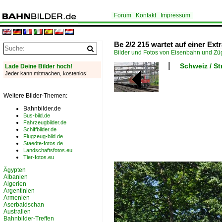
Forum
Kontakt
Impressum
Be 2/2 215 wartet auf einer Ext
Bilder und Fotos von Eisenbahn und Z
Schweiz / S
Lade Deine Bilder hoch!
Jeder kann mitmachen, kostenlos!
Weitere Bilder-Themen:
Bahnbilder.de
Bus-bild.de
Fahrzeugbilder.de
Schiffbilder.de
Flugzeug-bild.de
Staedte-fotos.de
Landschaftsfotos.eu
Tier-fotos.eu
Ägypten
Albanien
Algerien
Argentinien
Armenien
Aserbaidschan
Australien
Bahnbilder-Treffen