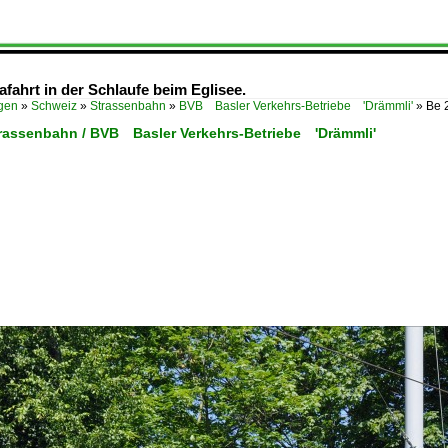
rafahrt in der Schlaufe beim Eglisee.
ügen
»
Schweiz
»
Strassenbahn
»
BVB Basler Verkehrs-Betriebe 'Drämmli'
»
Be 2
trassenbahn / BVB Basler Verkehrs-Betriebe 'Drämmli'