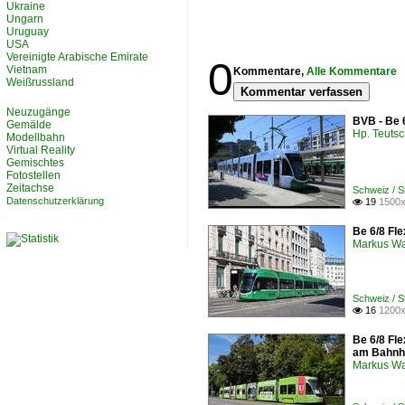
Ukraine
Ungarn
Uruguay
USA
Vereinigte Arabische Emirate
0
Vietnam
Kommentare,
Alle Kommentare
Weißrussland
Kommentar verfassen
Neuzugänge
BVB - Be 
Gemälde
Hp. Teuts
Modellbahn
Virtual Reality
Gemischtes
Fotostellen
Zeitachse
Schweiz / 
Datenschutzerklärung
19
1500x

Be 6/8 Fle
Markus W
Schweiz / 
16
1200x

Be 6/8 Fle
am Bahnh
Markus W