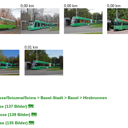
0,00 km
0,00 km
0,00 km
0,01 km
se/Svizzera/Svizra > Basel-Stadt > Basel > Hirzbrunnen
e (137 Bilder)
🗺
se (139 Bilder)
🗺
se (135 Bilder)
🗺