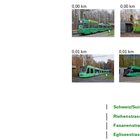
0,00 km
0,00 km
0,01 km
0,01 km
Schweiz/Suis
Riehenstrass
Fasanenstras
Egliseestras