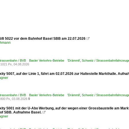
6/8 5022 vor dem Bahnhof Basel SBB am 22.07.2026

chmann
Strassenbahn / BVB Basler Verkehrs-Betriebe 'Drämmli'
,
Schweiz / Strassenbahnfahrzeuge /
1021 Px, 04.08.2026
xity 5007, auf der Linie 1, fährt am 02.07.2026 zur Haltestelle Markthalle. Aufn
agner
Strassenbahn / BVB Basler Verkehrs-Betriebe 'Drämmli'
,
Schweiz / Strassenbahnfahrzeuge /
800 Px, 03.08.2026

xity 5001 mit der U-Abo Werbung, auf der wegen einer Grossbaustelle am Marktp
of SBB. Aufnahme Basel.

agner