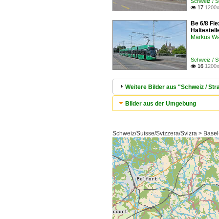
Schweiz / 
17
1200x

Be 6/8 Fl
Haltestel
Markus W
Schweiz / 
16
1200x

Weitere Bilder aus "Schweiz / S
Bilder aus der Umgebung
Schweiz/Suisse/Svizzera/Svizra > Basel