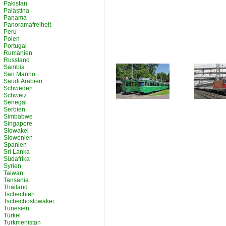
Pakistan
Palästina
Panama
Panoramafreiheit
Peru
Polen
Portugal
Rumänien
Russland
Sambia
San Marino
Saudi Arabien
Schweden
Schweiz
Senegal
Serbien
Simbabwe
Singapore
Slowakei
Slowenien
Spanien
Sri Lanka
Südafrika
Syrien
Taiwan
Tansania
Thailand
Tschechien
Tschechoslowakei
Tunesien
Türkei
Turkmenistan