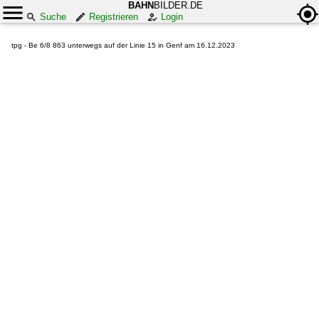
BAHN
BILDER.DE
Suche
Registrieren
Login
tpg - Be 6/8 863 unterwegs auf der Linie 15 in Genf am 16.12.2023