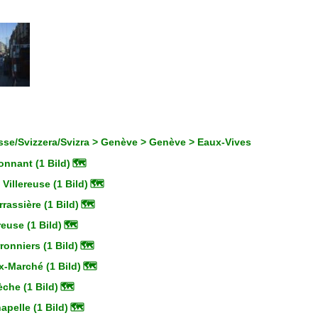
sse/Svizzera/Svizra > Genève > Genève > Eaux-Vives
nnant (1 Bild)
🗺
Villereuse (1 Bild)
🗺
rassière (1 Bild)
🗺
reuse (1 Bild)
🗺
onniers (1 Bild)
🗺
x-Marché (1 Bild)
🗺
èche (1 Bild)
🗺
apelle (1 Bild)
🗺