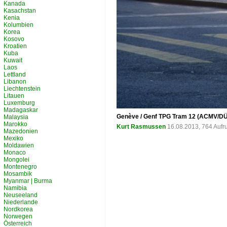
Kanada
Kasachstan
Kenia
Kolumbien
Korea
Kosovo
Kroatien
Kuba
Kuwait
Laos
Lettland
Libanon
Liechtenstein
Litauen
Luxemburg
Madagaskar
Genève / Genf TPG Tram 12 (ACMV/DÜWAG
Malaysia
Marokko
Kurt Rasmussen
16.08.2013, 764 Aufr
Mazedonien
Mexiko
Moldawien
Monaco
Mongolei
Montenegro
Mosambik
Myanmar | Burma
Namibia
Neuseeland
Niederlande
Nordkorea
Norwegen
Österreich