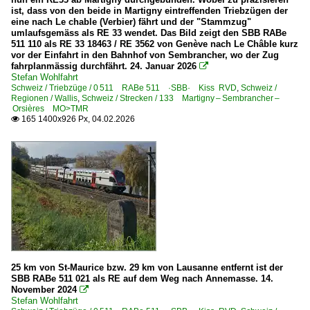
ist, dass von den beide in Martigny eintreffenden Triebzügen der
eine nach Le chable (Verbier) fährt und der "Stammzug"
umlaufsgemäss als RE 33 wendet. Das Bild zeigt den SBB RABe
511 110 als RE 33 18463 / RE 3562 von Genève nach Le Châble kurz
vor der Einfahrt in den Bahnhof von Sembrancher, wo der Zug
fahrplanmässig durchfährt. 24. Januar 2026

Stefan Wohlfahrt
Schweiz / Triebzüge / 0 511 RABe 511 ·SBB· Kiss RVD
,
Schweiz /
Regionen / Wallis
,
Schweiz / Strecken / 133 Martigny – Sembrancher –
Orsières MO>TMR
165 1400x926 Px, 04.02.2026

25 km von St-Maurice bzw. 29 km von Lausanne entfernt ist der
SBB RABe 511 021 als RE auf dem Weg nach Annemasse. 14.
November 2024

Stefan Wohlfahrt