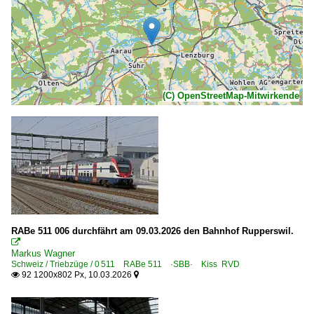
(C) OpenStreetMap-Mitwirkende
RABe 511 006 durchfährt am 09.03.2026 den Bahnhof Rupperswil.

Markus Wagner
Schweiz / Triebzüge / 0 511 RABe 511 ·SBB· Kiss RVD
92 1200x802 Px, 10.03.2026

