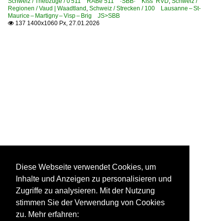
Schweiz / Triebzüge / 0 511 RABe 511 ·SBB· Kiss RVD
,
Schweiz /
Regionen / Vaud | Waadtland
,
Schweiz / Strecken / 100 Lausanne – St-
Maurice – Martigny – Visp – Brig JS>SBB
137 1400x1060 Px, 27.01.2026

Diese Webseite verwendet Cookies, um
Inhalte und Anzeigen zu personalisieren und
Zugriffe zu analysieren. Mit der Nutzung
stimmen Sie der Verwendung von Cookies
zu. Mehr erfahren: