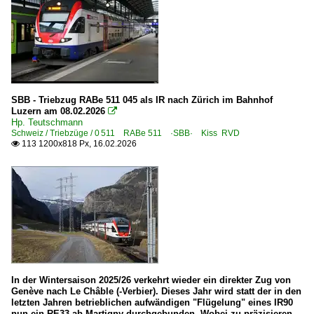
SBB - Triebzug RABe 511 045 als IR nach Zürich im Bahnhof
Luzern am 08.02.2026

Hp. Teutschmann
Schweiz / Triebzüge / 0 511 RABe 511 ·SBB· Kiss RVD
113 1200x818 Px, 16.02.2026

In der Wintersaison 2025/26 verkehrt wieder ein direkter Zug von
Genève nach Le Châble (-Verbier). Dieses Jahr wird statt der in den
letzten Jahren betrieblichen aufwändigen "Flügelung" eines IR90
nun ein RE33 ab Martigny durchgebunden. Wobei zu präzisieren