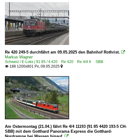
Re 420 249-5 durchfährt am 09.05.2025 den Bahnhof Rothrist.

Markus Wagner
Schweiz / E-Loks | 91 85 / 4 420 Re 420 Re 4/4 II ·SBB·
188 1200x801 Px, 09.05.2025


Am Ostermontag (21.04.) fährt Re 4/4 11193 (91 85 4420 193-5 CH-
SBB) mit dem Gotthard Panorama Express die Gotthard-
Nordrampe bei Wassen hinauf.
