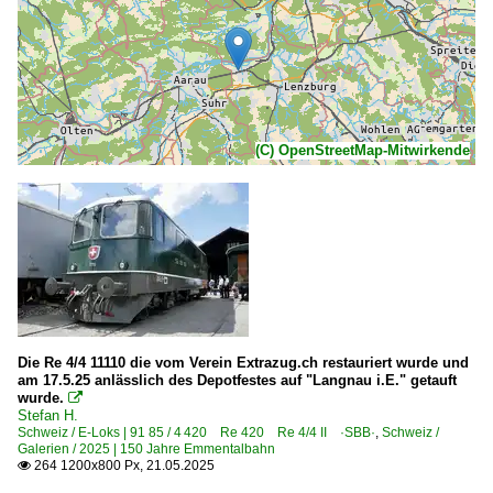
(C) OpenStreetMap-Mitwirkende
Die Re 4/4 11110 die vom Verein Extrazug.ch restauriert wurde und
am 17.5.25 anlässlich des Depotfestes auf "Langnau i.E." getauft
wurde.

Stefan H.
Schweiz / E-Loks | 91 85 / 4 420 Re 420 Re 4/4 II ·SBB·
,
Schweiz /
Galerien / 2025 | 150 Jahre Emmentalbahn
264 1200x800 Px, 21.05.2025
