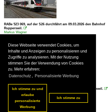
RABe 523 069, auf der S26 durchfährt am 09.03.2026 den Bahnhof
Rupperswil.

Markus Wagner
Schweiz / Triebzüge / 0 523 RABe 523.0 ·SBB· Flirt CH
88 1200x800 Px, 20.04.2026


Diese Webseite verwendet Cookies, um
Inhalte und Anzeigen zu personalisieren und
Zugriffe zu analysieren. Mit der Nutzung
stimmen Sie der Verwendung von Cookies
zu. Mehr erfahren:
Datenschutz
,
Personalisierte Werbung
Re 620 034-9 durchfährt am 09.03.2026 den Bahnhof Rupperswil.
Ich stimme zu und

Markus Wagner
erlaube
Schweiz / E-Loks | 91 85 / 4 620 Re 620 Re 6/6 ·SBB·RADVE·
Ich stimme zu
106 1200x800 Px, 17.04.2026


personalisierte
Werbung