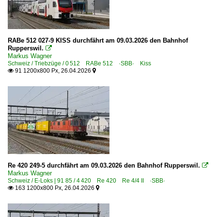
RABe 512 027-9 KISS durchfährt am 09.03.2026 den Bahnhof
Rupperswil.

Markus Wagner
Schweiz / Triebzüge / 0 512 RABe 512 ·SBB· Kiss
91 1200x800 Px, 26.04.2026


Re 420 249-5 durchfährt am 09.03.2026 den Bahnhof Rupperswil.

Markus Wagner
Schweiz / E-Loks | 91 85 / 4 420 Re 420 Re 4/4 II ·SBB·
163 1200x800 Px, 26.04.2026

