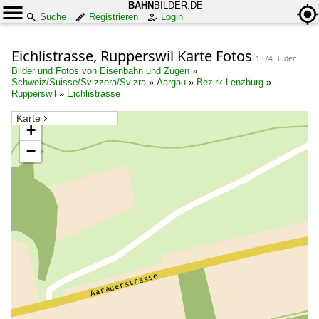
BAHN
BILDER.DE
Suche
Registrieren
Login
Eichlistrasse, Rupperswil Karte Fotos
1374 Bilder
Bilder und Fotos von Eisenbahn und Zügen
»
Schweiz/Suisse/Svizzera/Svizra
»
Aargau
»
Bezirk Lenzburg
»
Rupperswil
»
Eichlistrasse
Karte
+
−