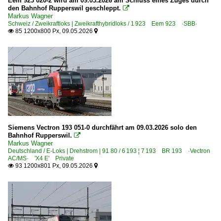
Eem 923 020-2 wird am 09.03.2026 am Schluss eines Zuges durch
den Bahnhof Rupperswil geschleppt.

Markus Wagner
Schweiz / Zweikraftloks | Zweikrafthybridloks / 1 923 Eem 923 ·SBB·
85 1200x800 Px, 09.05.2026


Siemens Vectron 193 051-0 durchfährt am 09.03.2026 solo den
Bahnhof Rupperswil.

Markus Wagner
Deutschland / E-Loks | Drehstrom | 91 80 / 6 193 ¦ 7 193 BR 193 ·Vectron
AC/MS· 'X4 E' Private
93 1200x801 Px, 09.05.2026

