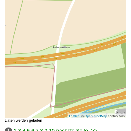
Leaflet
| ©
OpenStreetMap
contributors
Daten werden geladen
1
2
3
4
5
6
7
8
9
10
nächste Seite
>>