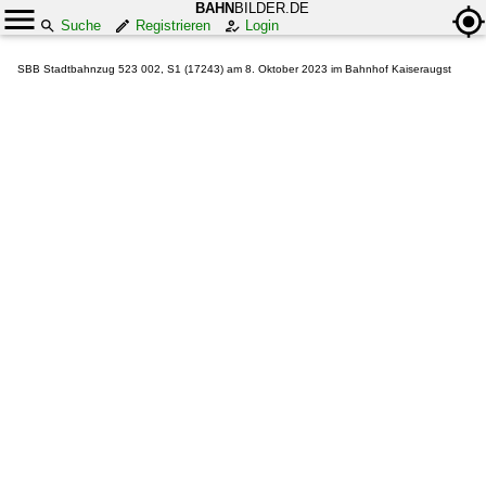
BAHN
BILDER.DE
Suche
Registrieren
Login
SBB Stadtbahnzug 523 002, S1 (17243) am 8. Oktober 2023 im Bahnhof Kaiseraugst