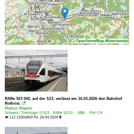
(C) OpenStreetMap-Mitwirkende
RABe 523 042, auf der S23, verlässt am 16.03.2026 den Bahnhof
Rothrist.

Markus Wagner
Schweiz / Triebzüge / 0 523 RABe 523.0 ·SBB· Flirt CH
112 1200x800 Px, 26.04.2026

