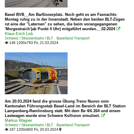
Basel BVB__Am Barfüsserplatz. Noch geht es am Fasnachts-
Montag ruhig zu in der Innenstadt. Neben den beiden BLT-Zügen
ist eine der "Laternen" zu sehen, die beim vorangegangenen
'Morgestraich'(ab Punkt 4 Uhr) mitgeführt wurden.__02-2024

Klaus-Erich Lisk
Schweiz / Strassenbahn / BLT Baselland Transport
146 1200x793 Px, 21.03.2024

Am 20.03.2024 fand die grosse Übung Treno Nuovo vom
Kantonalen Führungsstab Basel-Land im Bereich der BLT Station
Lampenberg-Ramlinsburg statt. Mit dem Be 4/6 264 und einem
Lastwagen wurde eine Schwere Kollision simuliert.

Markus Wagner
Schweiz / Strassenbahn / BLT Baselland Transport
187 1200x800 Px, 20.03.2024

