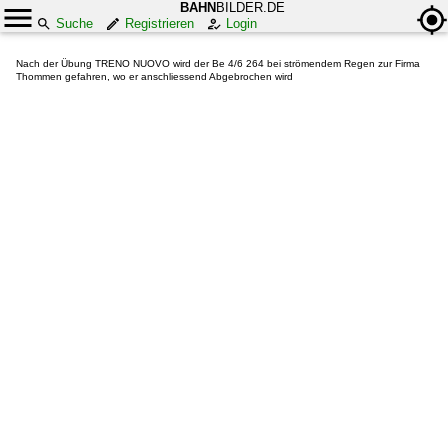
BAHN
BILDER.DE
Suche
Registrieren
Login
Nach der Übung TRENO NUOVO wird der Be 4/6 264 bei strömendem Regen zur Firma
Thommen gefahren, wo er anschliessend Abgebrochen wird