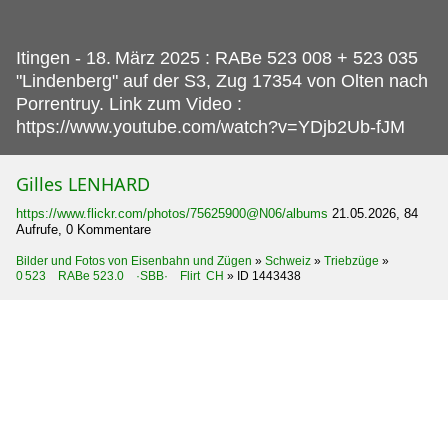
Itingen - 18.
März 2025 : RABe 523 008 + 523 035
"Lindenberg" auf der S3, Zug 17354 von Olten nach
Porrentruy. Link zum Video :
https://www.youtube.com/watch?v=YDjb2Ub-fJM
Gilles LENHARD
https://www.flickr.com/photos/75625900@N06/albums
21.05.2026, 84
Aufrufe, 0 Kommentare
Bilder und Fotos von Eisenbahn und Zügen
»
Schweiz
»
Triebzüge
»
0 523 RABe 523.0 ·SBB· Flirt CH
»
ID 1443438