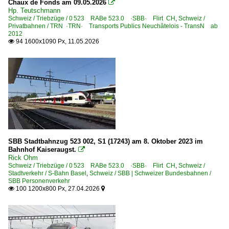
Chaux de Fonds am 09.05.2026

Hp. Teutschmann
Schweiz / Triebzüge / 0 523 RABe 523.0 ·SBB· Flirt CH
,
Schweiz /
Privatbahnen / TRN ·TRN· Transports Publics Neuchâtelois - TransN ab
2012
94 1600x1090 Px, 11.05.2026

SBB Stadtbahnzug 523 002, S1 (17243) am 8. Oktober 2023 im
Bahnhof Kaiseraugst.

Rick Ohm
Schweiz / Triebzüge / 0 523 RABe 523.0 ·SBB· Flirt CH
,
Schweiz /
Stadtverkehr / S-Bahn Basel
,
Schweiz / SBB | Schweizer Bundesbahnen /
SBB Personenverkehr
100 1200x800 Px, 27.04.2026

