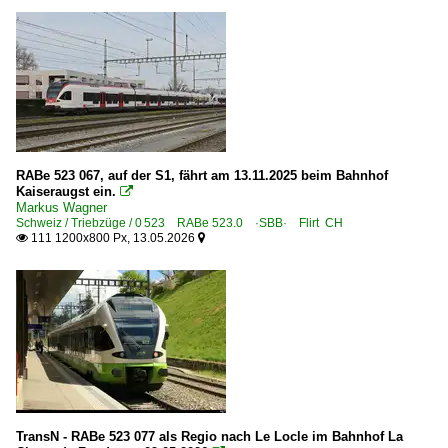
RABe 523 067, auf der S1, fährt am 13.11.2025 beim Bahnhof
Kaiseraugst ein.

Markus Wagner
Schweiz / Triebzüge / 0 523 RABe 523.0 ·SBB· Flirt CH
111 1200x800 Px, 13.05.2026


TransN - RABe 523 077 als Regio nach Le Locle im Bahnhof La