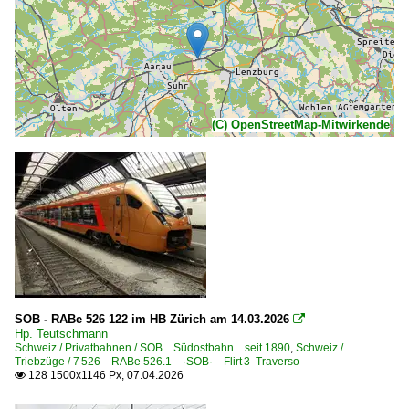
(C) OpenStreetMap-Mitwirkende
SOB - RABe 526 122 im HB Zürich am 14.03.2026

Hp. Teutschmann
Schweiz / Privatbahnen / SOB Südostbahn seit 1890
,
Schweiz /
Triebzüge / 7 526 RABe 526.1 ·SOB· Flirt⁠ 3 Traverso
128 1500x1146 Px, 07.04.2026
