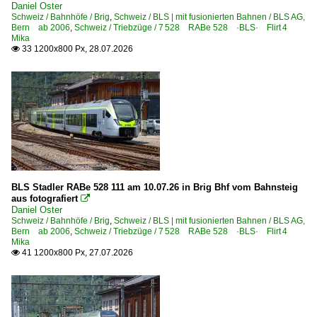
Daniel Oster
Schweiz / Bahnhöfe / Brig
,
Schweiz / BLS | mit fusionierten Bahnen / BLS AG,
Strecken | KBS 600-699
Bern ab 2006
,
Schweiz / Triebzüge / 7 528 RABe 528 ·BLS· Flirt 4
Mika
655 Mannheim – Biblis – Riedstadt – Frankfurt 'Riedbahn
33 1200x800 Px, 28.07.2026

Strecken | KBS 700-799
700 Mannheim – Karlsruhe ·Rheinbahn·
702 Karlsruhe – Ettlingen – Rastatt – Offenburg ·Oberrh
702 Offenburg – Freiburg – Müllheim (– Basel) ·Oberrhe
760 (Stuttgart–) Plochingen – Tübingen ·Neckar-Alb-Ba
774 Tübingen – Rottenburg – Eyach – Horb ·Kulturbahn·
BLS Stadler RABe 528 111 am 10.07.26 in Brig Bhf vom Bahnsteig
aus fotografiert

Daniel Oster
Strecken | KBS 800-999
Schweiz / Bahnhöfe / Brig
,
Schweiz / BLS | mit fusionierten Bahnen / BLS AG,
Bern ab 2006
,
Schweiz / Triebzüge / 7 528 RABe 528 ·BLS· Flirt 4
Mika
950 (München–) Rosenheim – Kufstein (–Innsbruck) ·In
41 1200x800 Px, 27.07.2026

951 (München–) Rosenheim – Freilassing (–Salzburg)
Unternehmen (L - Z)