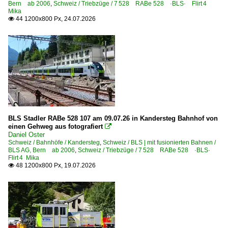
Bern ab 2006
,
Schweiz / Triebzüge / 7 528 RABe 528 ·BLS· Flirt 4
Mika
Schweiz
44 1200x800 Px, 24.07.2026

Akkuloks
Tea 245 ¦ Tea 2/2
Bahndienstfahrzeuge | X
Xrotm Schneeschleuder
Dieselloks
BLS Stadler RABe 528 107 am 09.07.26 in Kandersteg Bahnhof von
einen Gehweg aus fotografiert

Bahnhöfe
Daniel Oster
Schweiz / Bahnhöfe / Kandersteg
,
Schweiz / BLS | mit fusionierten Bahnen /
Ausserberg
BLS AG, Bern ab 2006
,
Schweiz / Triebzüge / 7 528 RABe 528 ·BLS·
Flirt 4 Mika
Bellinzona
48 1200x800 Px, 19.07.2026

Bern
Biel/Bienne PB
Brig
Burgdorf