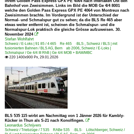
ihrem Golden Pass Express GPX PE 4064 nach Interlaken Ost den
330 <300 (Spiez–) Goppenstein – Brig BLS ·Lötschberg
Bahnhof von Zweisimmen. Links im Bild die MOB Ge 4/4 8001
welche den Golden Pass Express GPX PE 4064 von Montreux nach
330 <300 Spiez – Frutigen – Kandersteg (–Brig) BLS ·L
Zweisimmen brachte. Im Vordergrund ist der Unterschied der
Normal- und Schmalspur gut zu sehen; da die BLS Re 465 aber
450 (Olten –) Aarburg-Oftringen – Burgdorf – Bern SCB
etwas weiter entfernt ist, scheinen die Schmalspur- und die
450 NBS Olten – Rothrist – Mattstetten – Worblaufen (– 
Normalspur-Lok praktisch die gleiche Grösse aufzuweisen. 30.
November 2024

500 Basel – Pratteln – Sissach (–Olten) SCB>SBB
Stefan Wohlfahrt
Schweiz / E-Loks | 91 85 / 4 465 Re 465 ·BLS·
,
Schweiz / BLS | mit
601 Erstfeld – Göschenen GB>SBB ·Gotthardbahn Nor
fusionierten Bahnen / BLS AG, Bern ab 2006
,
Schweiz / E-Loks |
Schmalspur / Ge 4/4 III RhB | Ge 4/4 MOB + BAM/MBC
601 Immensee – Arth-Goldau – Erstfeld GB>SBB ·Gott
220 1400x900 Px, 29.01.2026

653 Rupperswil – Lenzburg – Hendschiken – Rotkreuz
700 Brugg – Frick – Stein-Säckingen – Pratteln BöB>SB
900 Sargans – Walenstadt – Ziegelbrücke VSB>SBB
Triebzüge
0 502 RABe 502 · RABDe 502 ·SBB· Twindexx Suisse
0 503 RABe 503 ·SBB· Astoro 2./3. Serie
BLS 535 115 wirbt am Nachmittag von 1 Jänner 2026 für Kambly-
Kücker in Thun als S-21 nach Konolfingen.

0 511 RABe 511 ·SBB· Kiss RVD
Leonardus Schrijvers
Schweiz / Triebzüge / 7 535 RABe 535 ·BLS· Lötschberger
,
Schweiz /
7 515 RABe 515 ·BLS· Mutz