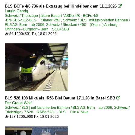
Be 4/4 ·MOB· 'Lenkerpendel'
BLS BCFe 4/6 736 als Extrazug bei Hindelbank am 11.1.2026

Laurin Gehrig
Schweiz / Triebzüge | ältere Bauart / ABDe 4/8 · BCFe 4/8
Unternehmen | Bahnkunden
·BN·GBS·SEZ·BLS· 'Blauer Pfeil'
,
Schweiz / BLS | mit fusionierten Bahnen /
BLS AG, Bern ab 2006
,
Schweiz / Strecken / 450 (Olten –) Aarburg-
Holcim AG
Oftringen – Burgdorf – Bern SCB>SBB
56 1200x801 Px, 18.01.2026

Unternehmen | EVU
Crossrail AG ·XRAIL·
Hupac SA, Chiasso
Rhomberg Sersa AG
Zweikraftloks | Zweikrafthybridloks
0 225 Tem 225 · Tem 226
BLS 528 108 Mika als IR56 Biel Datum 17.1.26 in Basel SBB

Der Graue Wolf
Schweiz / BLS | mit fusionierten Bahnen / BLS AG, Bern ab 2006
,
Schweiz /
Triebzüge / 7 528 RABe 528 ·BLS· Flirt 4 Mika
128 1200x900 Px, 18.01.2026
