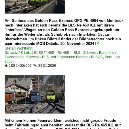
Güterverkehr
Stadtverkehr
Am Schluss des Golden Pass Express GPX PE 4064 von Montreux
nach Interlaken hat sich bereits die BLS Re 460 011 mit ihrem
S-Bahn Bern
"Interface"-Wagen an den Golden Pass Express angekuppelt um
ihn für die Weiterfahrt als Schublok nach Interlaken Ost zu
Strecken
übernehmen. Im linken Bildteil findet der Bildbetrachter noch ein
paar interessante MOB Details. 30. November 2024

Stefan Wohlfahrt
130 St-Gingolph – Monthey – St-Maurice JS>SBB
Schweiz / E-Loks | 91 85 / 4 465 Re 465 ·BLS·
,
Schweiz / Bahnhöfe /
210 Lausanne – Yverdon – Neuchâtel – Biel JS>SBB ·Ju
Zweisimmen
,
Schweiz / BLS | mit fusionierten Bahnen / BLS AG, Bern ab
2006
223 Neuchâtel – La Chaux-de-Fonds – Le Locle – Col-d
180 1400x907 Px, 29.01.2026

291 (Lyss–) Busswil – Büren an der Aare ⨯ Solothurn
291 Kerzers – Aarberg – Lyss JS>SBB
303 <260 (Bern–) Zollikofen – Lyss – Biel JS>SBB
303 <298 Bern – Belp – Thun GTB>GBS>BLS
305 <220 Bern – Kerzers – Neuenburg/Neuchâtel BN>BL
310 Thun – Spiez – Interlaken TSB>BLS
Mit einem kleinen Feuerwerklein, welches nicht gerade Freude
320 Spiez – Zweisimmen SEB+EZB > SEZ > BLS
beim Fahrleitungsdienst bereitet, verlässt die BLS Re 465 011 mit