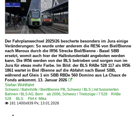
Der Fahrplanwechsel 2025/26 bescherte besonders im Jura einige
Veränderungen: So wurde unter anderem die RE56 von Biel/Bienne
nach Meroux durch die IR56 Strecke Biel/Bienne - Basel SBB
ersetzt, womit auch hier der Halbstundentakt angeboten werden
kann. Die IR56 werden von der BLS betrieben und sorgen nun im
Jura für etwas mehr Farbe. Im Bild: der BLS RABe 528 117 als IR56
1861 wartet in Biel /Bienne auf die Abfahrt nach Basel SBB,
während auf Gleis 1 ein SBB RBDe 560 Domino aus La Chaux de
Fonds ankommt. 13. Januar 2026

Stefan Wohlfahrt
Schweiz / Bahnhöfe / Biel/Bienne PB
,
Schweiz / BLS | mit fusionierten
Bahnen / BLS AG, Bern ab 2006
,
Schweiz / Triebzüge / 7 528 RABe
528 ·BLS· Flirt 4 Mika
181 1400x939 Px, 13.01.2026
