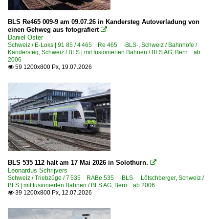
4 420 Re 420 Re 4/4 II ·SBB·
BLS Re465 009-9 am 09.07.26 in Kandersteg Autoverladung von
4 425 Re 425 Re 4/4 ·BLS·
einen Gehweg aus fotografiert

Daniel Oster
4 465 Re 465 ·BLS·
Schweiz / E-Loks | 91 85 / 4 465 Re 465 ·BLS·
,
Schweiz / Bahnhöfe /
Kandersteg
,
Schweiz / BLS | mit fusionierten Bahnen / BLS AG, Bern ab
4 465 Re 465 ·BLS· Werbeloks
2006
4 475 Re 475 ·BLS·WRS· Vectron MS
59 1200x800 Px, 19.07.2026

4 482 Re 482 ·SBB· Traxx AC1/2
4 485 Re 485 ·BLS· Traxx AC1
4 486 Re 486 ·BLS· Traxx MS2e
Ae 485 Ae 8/8 ·BLS·
E-Loks | ältere Bauarten und Rangierloks
1 936 Ee 935 · Ee 936 ·BLS·CJ·EBT·GBS·OeBB·PTT·Stad
BLS 535 112 halt am 17 Mai 2026 in Solothurn.

Leonardus Schrijvers
Ae 6/8 ·BLS·
Schweiz / Triebzüge / 7 535 RABe 535 ·BLS· Lötschberger
,
Schweiz /
BLS | mit fusionierten Bahnen / BLS AG, Bern ab 2006
Be 4/4 ·BT·BTB·EB·EBT·SMB·
39 1200x800 Px, 12.07.2026

Te 215 Te 2/3 ·BLS· 'Halbesel'