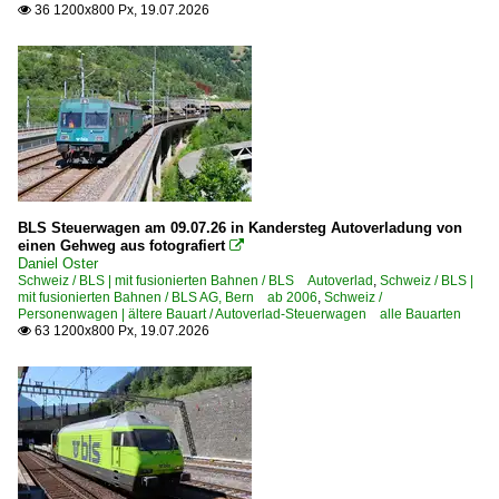
36 1200x800 Px, 19.07.2026

GBS Gürbetal–Bern–Schwarzenburg-Bahn 1944-1997
Lötschberg-Nordrampe
Lötschberg-Südrampe (Höhenweg)
SEZ Spiez-Erlenbach-Zweisimmen-Bahn 1941-1997
~Sonstiges
Dieselloks
BLS Steuerwagen am 09.07.26 in Kandersteg Autoverladung von
5 234 Tm 234 Baudiensttraktor 'Ameise'
einen Gehweg aus fotografiert

Daniel Oster
5 235 Tm 235
Schweiz / BLS | mit fusionierten Bahnen / BLS Autoverlad
,
Schweiz / BLS |
mit fusionierten Bahnen / BLS AG, Bern ab 2006
,
Schweiz /
5 235 Tm 235.0 Raco Baudiensttraktor
Personenwagen | ältere Bauart / Autoverlad-Steuerwagen alle Bauarten
63 1200x800 Px, 19.07.2026

5 236 Tm 236 Tm 2/2
5 843 Am 843 ·G 1700-2 BB·
E-Loks | 91 85
4 415 Re 415 Ae 4/4 ·BLS·
4 420 Re 420 · Re 426 Re 4/4 II ·Private·