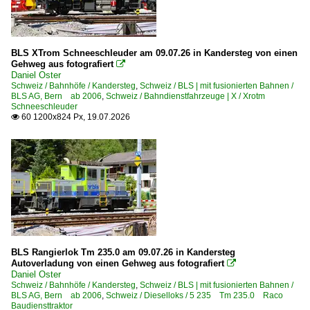
Goppenstein
Interlaken
Kandersteg
BLS XTrom Schneeschleuder am 09.07.26 in Kandersteg von einen
Gehweg aus fotografiert

Kerzers
Daniel Oster
Schweiz / Bahnhöfe / Kandersteg
,
Schweiz / BLS | mit fusionierten Bahnen /
Luzern
BLS AG, Bern ab 2006
,
Schweiz / Bahndienstfahrzeuge | X / Xrotm
Schneeschleuder
Olten
60 1200x824 Px, 19.07.2026

Spiez
Thun
Zweisimmen
BLS | mit fusionierten Bahnen
BLS Stiftung Historische Fahrzeuge
BLS Autoverlad
BLS Rangierlok Tm 235.0 am 09.07.26 in Kandersteg
Autoverladung von einen Gehweg aus fotografiert
BLSC BLS Cargo AG seit 2001

Daniel Oster
BLSN BLS Netz AG
Schweiz / Bahnhöfe / Kandersteg
,
Schweiz / BLS | mit fusionierten Bahnen /
BLS AG, Bern ab 2006
,
Schweiz / Dieselloks / 5 235 Tm 235.0 Raco
BN Bern–Neuenburg–Bahn 1901-1997
Baudiensttraktor