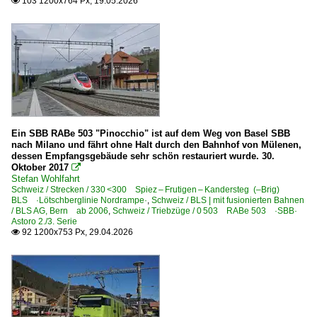
Privatbahnen
103 1200x764 Px, 19.05.2026

TRN ·TRN· Transports Publics Neuchâtelois - TransN a
Privatbahnen | Schmalspur
MOB Montreux Berner Oberland Bahn AG seit 1901
Regional- und Fernzüge
Ein SBB RABe 503 "Pinocchio" ist auf dem Weg von Basel SBB
EC EuroCity-Züge
nach Milano und fährt ohne Halt durch den Bahnhof von Mülenen,
dessen Empfangsgebäude sehr schön restauriert wurde. 30.
GPX GoldenPass Express-Züge
Oktober 2017

Stefan Wohlfahrt
Regionen
Schweiz / Strecken / 330 <300 Spiez – Frutigen – Kandersteg (–Brig)
BLS ·Lötschberglinie Nordrampe·
,
Schweiz / BLS | mit fusionierten Bahnen
/ BLS AG, Bern ab 2006
,
Schweiz / Triebzüge / 0 503 RABe 503 ·SBB·
Berner Oberland
Astoro 2./3. Serie
92 1200x753 Px, 29.04.2026

SBB | Schweizer Bundesbahnen
SBBCI Schweizerische Bundesbahnen Cargo Internationa
Sonstiges