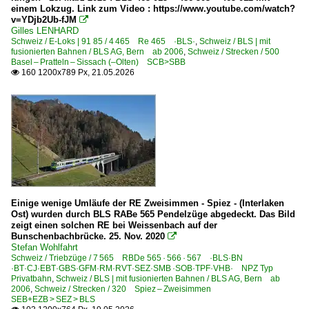
einem Lokzug. Link zum Video : https://www.youtube.com/watch?
VHE Verein Historische Eisenbahn Emmental
v=YDjb2Ub-fJM

VPM Verein Pendelzug Mirage
Gilles LENHARD
Schweiz / E-Loks | 91 85 / 4 465 Re 465 ·BLS·
,
Schweiz / BLS | mit
fusionierten Bahnen / BLS AG, Bern ab 2006
,
Schweiz / Strecken / 500
Personenwagen
Basel – Pratteln – Sissach (–Olten) SCB>SBB
160 1200x789 Px, 21.05.2026

NPZ-Wagen 'Typ Privatbahn' Niederflurzwischenwagen 
NPZ-Wagen 'Typ Privatbahn' Steuerwagen
Personenwagen | ältere Bauart
Autoverlad-Steuerwagen alle Bauarten
Einheitswagen I
Einheitswagen II
Einige wenige Umläufe der RE Zweisimmen - Spiez - (Interlaken
Ost) wurden durch BLS RABe 565 Pendelzüge abgedeckt. Das Bild
Einheitswagen II Steuerwagen BDt
zeigt einen solchen RE bei Weissenbach auf der
Bunschenbachbrücke. 25. Nov. 2020

Einheitswagen II Steuerwagen Dt
Stefan Wohlfahrt
Einheitswagen III
Schweiz / Triebzüge / 7 565 RBDe 565 · 566 · 567 ·BLS·BN
·BT·CJ·EBT·GBS·GFM·RM·RVT·SEZ·SMB ·SOB·TPF·VHB· NPZ Typ
Einheitswagen III Steuerwagen
Privatbahn
,
Schweiz / BLS | mit fusionierten Bahnen / BLS AG, Bern ab
2006
,
Schweiz / Strecken / 320 Spiez – Zweisimmen
SEB+EZB > SEZ > BLS