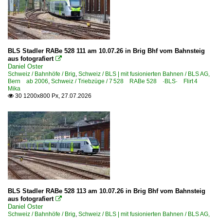
Railpool GmbH, München ·Rpool·
Unternehmen | historisch
MRCE Dispolok GmbH, München ·DISPO· bis 10.2023
BLS Stadler RABe 528 111 am 10.07.26 in Brig Bhf vom Bahnsteig
aus fotografiert

Italien
Daniel Oster
Schweiz / Bahnhöfe / Brig
,
Schweiz / BLS | mit fusionierten Bahnen / BLS AG,
Bern ab 2006
,
Schweiz / Triebzüge / 7 528 RABe 528 ·BLS· Flirt 4
Bahnhöfe
Mika
30 1200x800 Px, 27.07.2026

Iselle
Österreich
Bahnhöfe
Kufstein
Strecken
BLS Stadler RABe 528 113 am 10.07.26 in Brig Bhf vom Bahnsteig
aus fotografiert

Strecke Innsbruck – Brennero/Brenner ·Brennerbahn·
Daniel Oster
Schweiz / Bahnhöfe / Brig
,
Schweiz / BLS | mit fusionierten Bahnen / BLS AG,