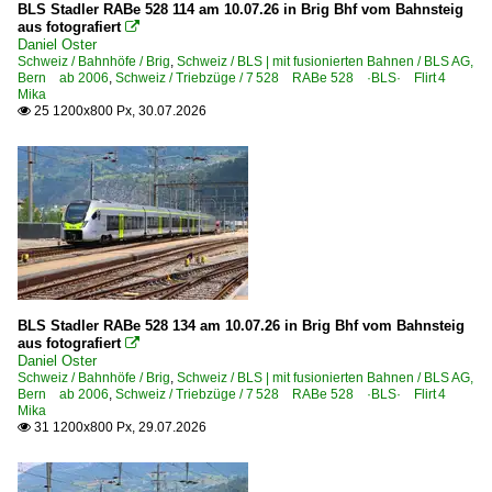
2000
BLS Stadler RABe 528 114 am 10.07.26 in Brig Bhf vom Bahnsteig
Bahnhöfe (F - K)
aus fotografiert

2001
Daniel Oster
Freiburg (Breisgau)
Schweiz / Bahnhöfe / Brig
,
Schweiz / BLS | mit fusionierten Bahnen / BLS AG,
2003
Bern ab 2006
,
Schweiz / Triebzüge / 7 528 RABe 528 ·BLS· Flirt 4
Hilden
Mika
2004
25 1200x800 Px, 30.07.2026

2005
Dieselloks | 92 80
2006
1 273 BR 273 ·MaK G 2000 BB·
2008
2009
E-Loks | Drehstrom | 91 80
6 185 BR 185 ·Traxx AC1/2·
2010
6 185 BR 185 ·Traxx AC1/2· Private
2011
BLS Stadler RABe 528 134 am 10.07.26 in Brig Bhf vom Bahnsteig
6 186 BR 186 ·Traxx MS2e·
aus fotografiert

2012
Daniel Oster
6 186 BR 186 ·Traxx MS2e· Werbeloks
Schweiz / Bahnhöfe / Brig
2013
,
Schweiz / BLS | mit fusionierten Bahnen / BLS AG,
6 187 BR 187 ·Traxx AC3· Private
Bern ab 2006
,
Schweiz / Triebzüge / 7 528 RABe 528 ·BLS· Flirt 4
2014
Mika
6 189 BR 189 ·ES 64 F4· Private
31 1200x800 Px, 29.07.2026

2015
6 193 ¦ 7 193 BR 193 ·Vectron AC/MS· 'X4 E' Private
2016
6 193 BR 193 ·Vectron AC/MS·