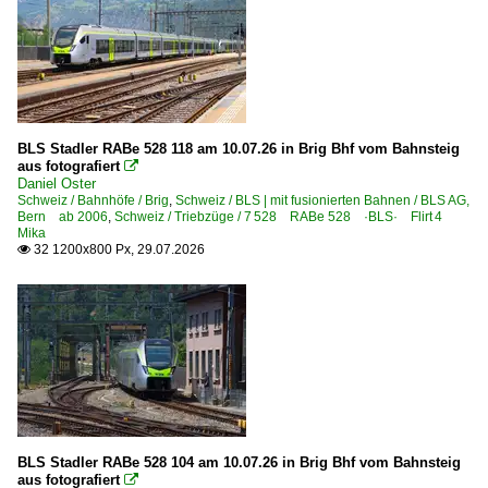
2017
2018
Güterverkehr
2019
Güterzüge (sonstige)
Kessel- und Silozüge
2020
KLV Containerzüge
BLS Stadler RABe 528 118 am 10.07.26 in Brig Bhf vom Bahnsteig
2020
aus fotografiert

KLV Sattelauflieger-Züge
Daniel Oster
2021
Schweiz / Bahnhöfe / Brig
,
Schweiz / BLS | mit fusionierten Bahnen / BLS AG,
Bern ab 2006
,
Schweiz / Triebzüge / 7 528 RABe 528 ·BLS· Flirt 4
2022
Personenwagen | Doppelstockwagen | Mittelwagen
Mika
32 1200x800 Px, 29.07.2026

2023
~ Sonstige Doppelstock-Zwischenwagen
2024
Strecken | KBS 400-499
2025
465 Köln – Grevenbroich – Rheydt (–Mönchengladbach)
2026
465 Köln – Troisdorf – Neuwied – Niederlahnstein ·rechte
466 Wiesbaden – Kaub – Niederlahnstein ·rechte Rheinst
470 Köln – Bonn – Remagen – Koblenz ·linke Rheinstrec
BLS Stadler RABe 528 104 am 10.07.26 in Brig Bhf vom Bahnsteig
471 Koblenz – Boppard – Bingen – Mainz ·linke Rheinstr
aus fotografiert
