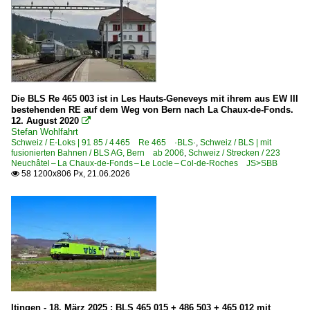
E-Loks | Schmalspur
Ge 4/4 III RhB | Ge 4/4 MOB + BAM/MBC
Galerien
2016 | Gottardo 2016 Publikumsanlass 4./5.6.
Die BLS Re 465 003 ist in Les Hauts-Geneveys mit ihrem aus EW III
2025 | 150 Jahre Emmentalbahn
bestehenden RE auf dem Weg von Bern nach La Chaux-de-Fonds.
12. August 2020

Einheitswagen III Pendel
Stefan Wohlfahrt
Schweiz / E-Loks | 91 85 / 4 465 Re 465 ·BLS·
,
Schweiz / BLS | mit
Extrazüge und Sonderfahrten
fusionierten Bahnen / BLS AG, Bern ab 2006
,
Schweiz / Strecken / 223
Neuchâtel – La Chaux-de-Fonds – Le Locle – Col-de-Roches JS>SBB
GoldenPass Panoramic-Züge
58 1200x806 Px, 21.06.2026

Kamblyzug
Verpendelte Steuer- und Triebfahrzeuge Solo
Güterwagen
Güterzugbegleitwagen
Museumsbahnen und Vereine
Itingen - 18. März 2025 : BLS 465 015 + 486 503 + 465 012 mit