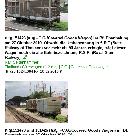
ต.ญ.151426 (ต.ญ.=C.G./Covered Goods Wagon) im Bf. Phatthalung
am 27.Oktober 2010. Obwohl die Umbenennung in S.R.T.(State
Railway of Thailand) vor mehr als 50 Jahren erfolgte, trägt dieser
Wagen noch die alte Bahnbezeichnung R.S.R. (Royal Siam
Railway).

Karl Seltenhammer
Thailand / Güterwagen / 1.2 ต.ญ. | C.G. | Gedeckter Güterwagen
725 1024x684 Px, 16.12.2010


ต.ญ.151479 und 151426 (ต.ญ. =C.G./Covered Goods Wagon) im Bf.