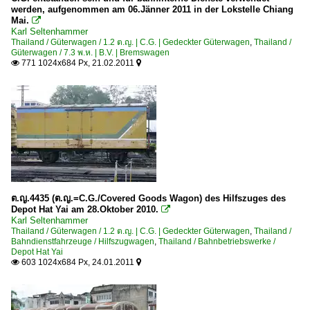
werden, aufgenommen am 06.Jänner 2011 in der Lokstelle Chiang
Mai.

Karl Seltenhammer
Thailand / Güterwagen / 1.2 ต.ญ. | C.G. | Gedeckter Güterwagen
,
Thailand /
Güterwagen / 7.3 พ.ห. | B.V. | Bremswagen
771 1024x684 Px, 21.02.2011


ต.ญ.4435 (ต.ญ.=C.G./Covered Goods Wagon) des Hilfszuges des
Depot Hat Yai am 28.Oktober 2010.

Karl Seltenhammer
Thailand / Güterwagen / 1.2 ต.ญ. | C.G. | Gedeckter Güterwagen
,
Thailand /
Bahndienstfahrzeuge / Hilfszugwagen
,
Thailand / Bahnbetriebswerke /
Depot Hat Yai
603 1024x684 Px, 24.01.2011

