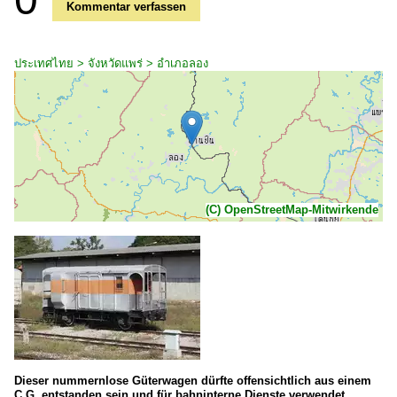
Kommentar verfassen
ประเทศไทย > จังหวัดแพร่ > อำเภอลอง
(C) OpenStreetMap-Mitwirkende
Dieser nummernlose Güterwagen dürfte offensichtlich aus einem
C.G. entstanden sein und für bahninterne Dienste verwendet