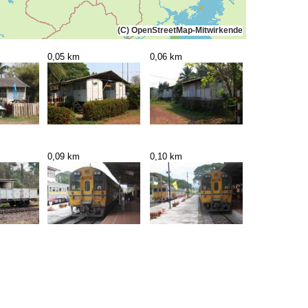
(C) OpenStreetMap-Mitwirkende
0,05 km
0,06 km
0,09 km
0,10 km