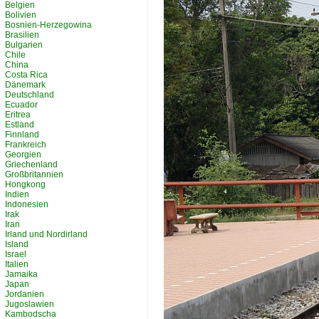
Belgien
Bolivien
Bosnien-Herzegowina
Brasilien
Bulgarien
Chile
China
Costa Rica
Dänemark
Deutschland
Ecuador
Eritrea
Estland
Finnland
Frankreich
Georgien
Griechenland
Großbritannien
Hongkong
Indien
Indonesien
Irak
Iran
Irland und Nordirland
Island
Israel
Italien
Jamaika
Japan
Jordanien
Jugoslawien
Kambodscha