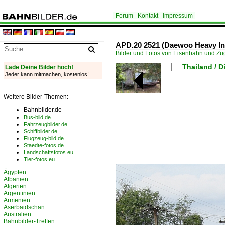
Forum
Kontakt
Impressum
APD.20 2521 (Daewoo Heavy Ind
Bilder und Fotos von Eisenbahn und Z
Thailand / D
Lade Deine Bilder hoch!
Jeder kann mitmachen, kostenlos!
Weitere Bilder-Themen:
Bahnbilder.de
Bus-bild.de
Fahrzeugbilder.de
Schiffbilder.de
Flugzeug-bild.de
Staedte-fotos.de
Landschaftsfotos.eu
Tier-fotos.eu
Ägypten
Albanien
Algerien
Argentinien
Armenien
Aserbaidschan
Australien
Bahnbilder-Treffen