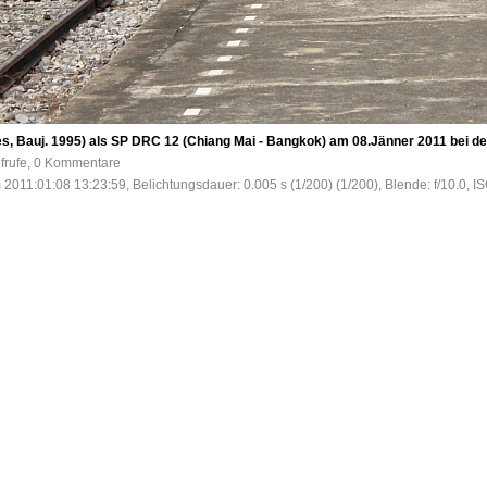
 Bauj. 1995) als SP DRC 12 (Chiang Mai - Bangkok) am 08.Jänner 2011 bei der E
ufrufe, 0 Kommentare
 2011:01:08 13:23:59, Belichtungsdauer: 0.005 s (1/200) (1/200), Blende: f/10.0, I