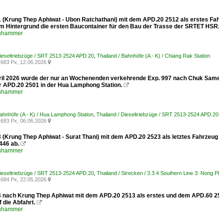
1 (Krung Thep Aphiwat - Ubon Ratchathani) mit dem APD.20 2512 als erstes Fa
- Im Hintergrund die ersten Baucontainer für den Bau der Trasse der SRTET HSR
enhammer
Dieseltriebzüge / SRT 2513-2524 APD.20
,
Thailand / Bahnhöfe (A - K) / Chiang Rak Station
683 Px, 12.06.2026

il 2026 wurde der nur an Wochenenden verkehrende Exp. 997 nach Chuk Samet a
er APD.20 2501 in der Hua Lamphong Station.

enhammer
Bahnhöfe (A - K) / Hua Lamphong Station
,
Thailand / Dieseltriebzüge / SRT 2513-2524 APD.20
683 Px, 06.06.2026

3 (Krung Thep Aphiwat - Surat Thani) mit dem APD.20 2523 als letztes Fahrzeug
446 ab.

enhammer
Dieseltriebzüge / SRT 2513-2524 APD.20
,
Thailand / Strecken / 3.3.4 Southern Line 3: Nong 
684 Px, 22.05.2026

4 nach Krung Thep Aphiwat mit dem APD.20 2513 als erstes und dem APD.60 253
f die Abfahrt.

enhammer