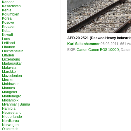
Kanada
Kasachstan
Kenia
Kolumbien
Korea
Kosovo
Kroatien
Kuba
Kuwait
APD.20 2521 (Daewoo Heavy Industries,
Laos
Lettland
Karl Seltenhammer
06.03.2011, 661 A
Libanon
EXIF:
Canon Canon EOS 1000D
, Datum
Liechtenstein
Litauen
Luxemburg
Madagaskar
Malaysia
Marokko
Mazedonien
Mexiko
Moldawien
Monaco
Mongolei
Montenegro
Mosambik
Myanmar | Burma
Namibia
Neuseeland
Niederlande
Nordkorea
Norwegen
Österreich