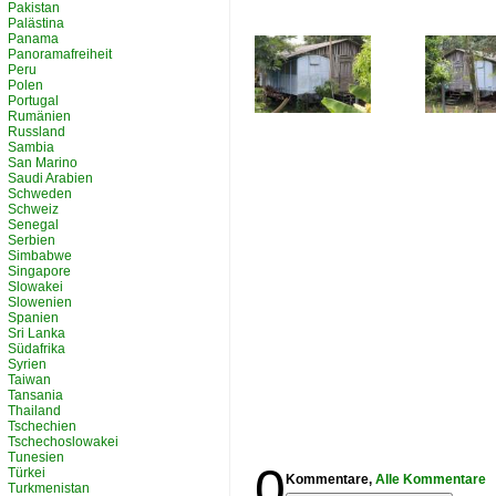
Pakistan
Palästina
Panama
Panoramafreiheit
Peru
Polen
Portugal
Rumänien
Russland
Sambia
San Marino
Saudi Arabien
Schweden
Schweiz
Senegal
Serbien
Simbabwe
Singapore
Slowakei
Slowenien
Spanien
Sri Lanka
Südafrika
Syrien
Taiwan
Tansania
Thailand
Tschechien
Tschechoslowakei
Tunesien
0
Türkei
Kommentare,
Alle Kommentare
Turkmenistan