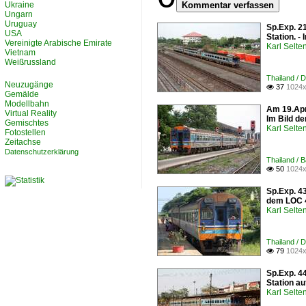
Ukraine
Kommentar verfassen
Ungarn
Uruguay
Sp.Exp. 2
USA
Station. 
Vereinigte Arabische Emirate
Karl Selt
Vietnam
Weißrussland
Thailand / 
Neuzugänge
37
1024x

Gemälde
Modellbahn
Am 19.Apr
Virtual Reality
Im Bild d
Gemischtes
Karl Selt
Fotostellen
Zeitachse
Datenschutzerklärung
Thailand / 
50
1024x

Sp.Exp. 4
dem LOC 
Karl Selt
Thailand / 
79
1024x

Sp.Exp. 4
Station au
Karl Selt