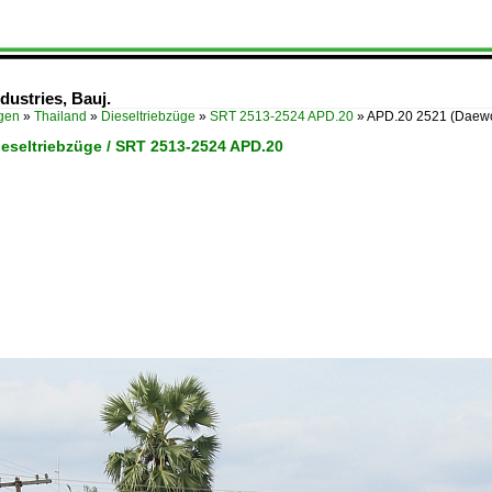
ustries, Bauj.
ügen
»
Thailand
»
Dieseltriebzüge
»
SRT 2513-2524 APD.20
»
APD.20 2521 (Daewoo
ieseltriebzüge / SRT 2513-2524 APD.20